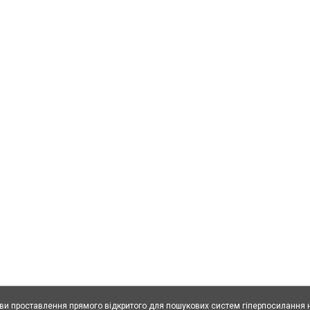
ови проставлення прямого відкритого для пошукових систем гіперпосилання н