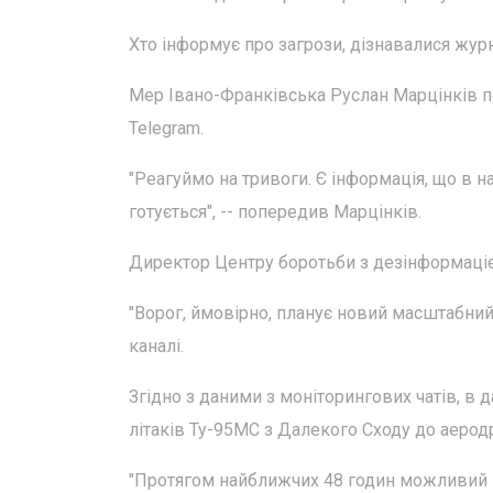
Хто інформує про загрози, дізнавалися журн
Мер Івано-Франківська Руслан Марцінків п
Telegram.
"Реагуймо на тривоги. Є інформація, що в н
готується", -- попередив Марцінків.
Директор Центру боротьби з дезінформаці
"Ворог, ймовірно, планує новий масштабний 
каналі.
Згідно з даними з моніторингових чатів, в
літаків Ту-95МС з Далекого Сходу до аеродр
"Протягом найближчих 48 годин можливий 