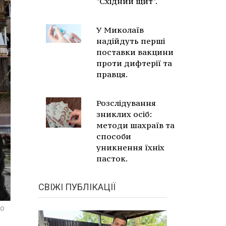
"Східний щит".
У Миколаїв
надійдуть перші
поставки вакцини
проти дифтерії та
правця.
Розслідування
зниклих осіб:
методи шахраїв та
способи
уникнення їхніх
пасток.
СВІЖІ ПУБЛІКАЦІЇ
но