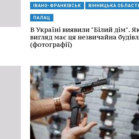
ІВАНО-ФРАНКІВСЬК
ВІННИЦЬКА ОБЛАСТ
ПАЛАЦ
В Україні виявили "Білий дім". Я
вигляд має ця незвичайна будівл
(фотографії)