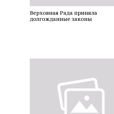
Верховная Рада приняла
долгожданные законы