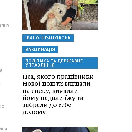
лі в
ІВАНО-ФРАНКІВСЬК
ВАКЦИНАЦІЯ
ПОЛІТИКА ТА ДЕРЖАВНЕ
УПРАВЛІННЯ
я.
Пса, якого працівники
Нової пошти вигнали
-
на спеку, виявили -
йому надали їжу та
забрали до себе
ох
додому.
аси