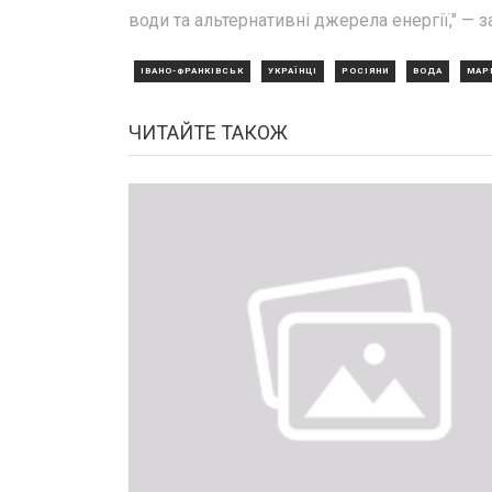
води та альтернативні джерела енергії," — з
ІВАНО-ФРАНКІВСЬК
УКРАЇНЦІ
РОСІЯНИ
ВОДА
МАР
ЧИТАЙТЕ ТАКОЖ