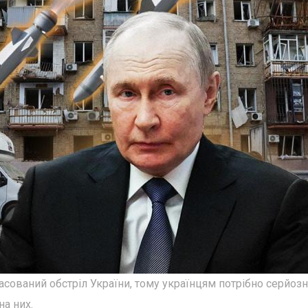
асований обстріл України, тому українцям потрібно серйоз
на них.