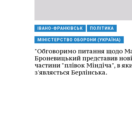
ІВАНО-ФРАНКІВСЬК
ПОЛІТИКА
МІНІСТЕРСТВО ОБОРОНИ (УКРАЇНА)
"Обговоримо питання щодо Ма
Броневицький представив нов
частини "плівок Міндіча", в як
з'являється Берлінська.