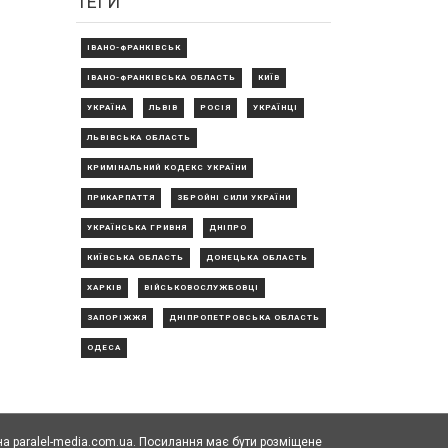
ТЕГИ
ІВАНО-ФРАНКІВСЬК
ІВАНО-ФРАНКІВСЬКА ОБЛАСТЬ
КИЇВ
УКРАЇНА
ЛЬВІВ
РОСІЯ
УКРАЇНЦІ
ЛЬВІВСЬКА ОБЛАСТЬ
КРИМІНАЛЬНИЙ КОДЕКС УКРАЇНИ
ПРИКАРПАТТЯ
ЗБРОЙНІ СИЛИ УКРАЇНИ
УКРАЇНСЬКА ГРИВНЯ
ДНІПРО
КИЇВСЬКА ОБЛАСТЬ
ДОНЕЦЬКА ОБЛАСТЬ
ХАРКІВ
ВІЙСЬКОВОСЛУЖБОВЦІ
ЗАПОРІЖЖЯ
ДНІПРОПЕТРОВСЬКА ОБЛАСТЬ
ОДЕСА
а paralel-media.com.ua. Посилання має бути розміщене