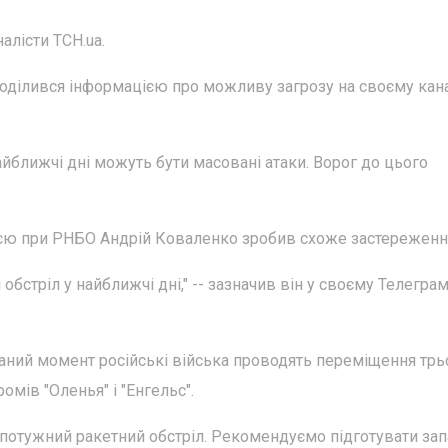
алісти ТСН.ua.
оділився інформацією про можливу загрозу на своєму кана
айближчі дні можуть бути масовані атаки. Ворог до цього
єю при РНБО Андрій Коваленко зробив схоже застереженн
обстріл у найближчі дні," -- зазначив він у своєму Телеграм
 даний момент російські війська проводять переміщення трь
омів "Оленья" і "Енгельс".
потужний ракетний обстріл. Рекомендуємо підготувати зап