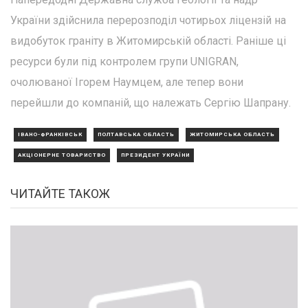
України здійснила перерозподіл чотирьох ліцензій на
видобуток граніту в Житомирській області. Раніше ці
ресурси були під контролем групи UNIGRAN,
очолюваної Ігорем Наумцем, але тепер вони
перейшли до компаній, що належать Сергію Шапрану.
ІВАНО-ФРАНКІВСЬК
ПОЛТАВСЬКА ОБЛАСТЬ
ЖИТОМИРСЬКА ОБЛАСТЬ
АКЦІОНЕРНЕ ТОВАРИСТВО
ПРЕЗИДЕНТ УКРАЇНИ
ЧИТАЙТЕ ТАКОЖ