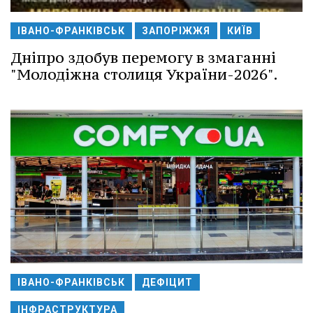
ІВАНО-ФРАНКІВСЬК
ЗАПОРІЖЖЯ
КИЇВ
Дніпро здобув перемогу в змаганні
"Молодіжна столиця України-2026".
ІВАНО-ФРАНКІВСЬК
ДЕФІЦИТ
ІНФРАСТРУКТУРА