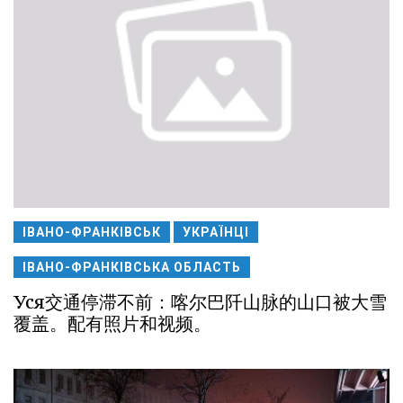
ІВАНО-ФРАНКІВСЬК
УКРАЇНЦІ
ІВАНО-ФРАНКІВСЬКА ОБЛАСТЬ
Уся交通停滞不前：喀尔巴阡山脉的山口被大雪
覆盖。配有照片和视频。