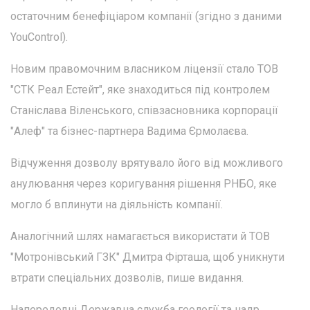
остаточним бенефіціаром компанії (згідно з даними
YouControl).
Новим правомочним власником ліцензії стало ТОВ
"СТК Реал Естейт", яке знаходиться під контролем
Станіслава Віленського, співзасновника корпорації
"Алеф" та бізнес-партнера Вадима Єрмолаєва.
Відчуження дозволу врятувало його від можливого
анулювання через коригування рішення РНБО, яке
могло б вплинути на діяльність компанії.
Аналогічний шлях намагається використати й ТОВ
"Мотронівський ГЗК" Дмитра Фірташа, щоб уникнути
втрати спеціальних дозволів, пише видання.
Напередодні Державна служба геології та надр