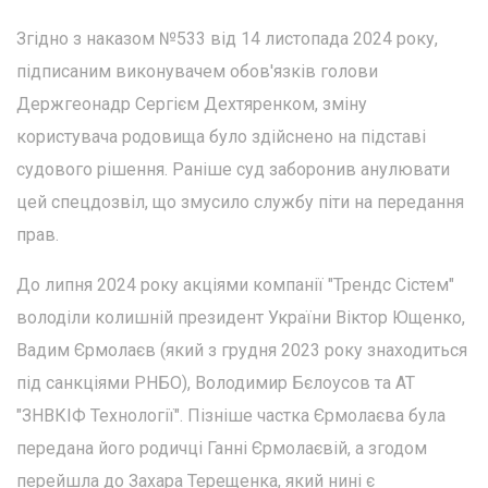
Згідно з наказом №533 від 14 листопада 2024 року,
підписаним виконувачем обов'язків голови
Держгеонадр Сергієм Дехтяренком, зміну
користувача родовища було здійснено на підставі
судового рішення. Раніше суд заборонив анулювати
цей спецдозвіл, що змусило службу піти на передання
прав.
До липня 2024 року акціями компанії "Трендс Сістем"
володіли колишній президент України Віктор Ющенко,
Вадим Єрмолаєв (який з грудня 2023 року знаходиться
під санкціями РНБО), Володимир Бєлоусов та АТ
"ЗНВКІФ Технології". Пізніше частка Єрмолаєва була
передана його родичці Ганні Єрмолаєвій, а згодом
перейшла до Захара Терещенка, який нині є