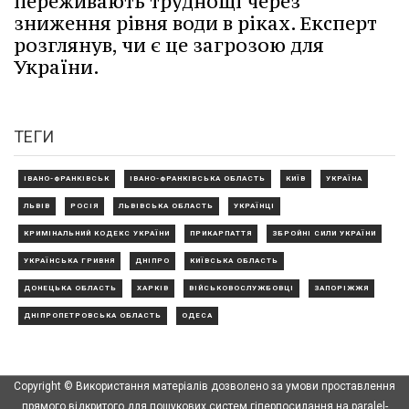
переживають труднощі через
зниження рівня води в ріках. Експерт
розглянув, чи є це загрозою для
України.
ТЕГИ
ІВАНО-ФРАНКІВСЬК
ІВАНО-ФРАНКІВСЬКА ОБЛАСТЬ
КИЇВ
УКРАЇНА
ЛЬВІВ
РОСІЯ
ЛЬВІВСЬКА ОБЛАСТЬ
УКРАЇНЦІ
КРИМІНАЛЬНИЙ КОДЕКС УКРАЇНИ
ПРИКАРПАТТЯ
ЗБРОЙНІ СИЛИ УКРАЇНИ
УКРАЇНСЬКА ГРИВНЯ
ДНІПРО
КИЇВСЬКА ОБЛАСТЬ
ДОНЕЦЬКА ОБЛАСТЬ
ХАРКІВ
ВІЙСЬКОВОСЛУЖБОВЦІ
ЗАПОРІЖЖЯ
ДНІПРОПЕТРОВСЬКА ОБЛАСТЬ
ОДЕСА
Copyright © Використання матеріалів дозволено за умови проставлення
прямого відкритого для пошукових систем гіперпосилання на paralel-