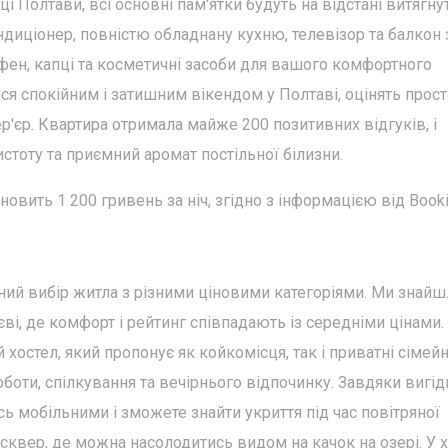
 Полтави, всі основні пам'ятки будуть на відстані витягну
ндиціонер, повністю обладнану кухню, телевізор та балкон 
 фен, капці та косметичні засоби для вашого комфортного
ся спокійним і затишним вікендом у Полтаві, оцінять прос
р'єр. Квартира отримала майже 200 позитивних відгуків, і
стоту та приємний аромат постільної білизни.
новить 1 200 гривень за ніч, згідно з інформацією від Booki
ний вибір житла з різними ціновими категоріями. Ми знайш
ві, де комфорт і рейтинг співпадають із середніми цінами.
й хостел, який пропонує як койкомісця, так і приватні сімейн
оботи, спілкування та вечірнього відпочинку. Завдяки вигі
ь мобільними і зможете знайти укриття під час повітряної
 сквер, де можна насолодитись видом на качок на озері. У х