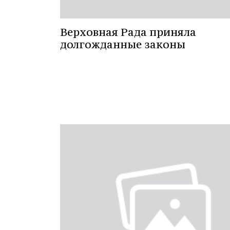
Верховная Рада приняла
долгожданные законы