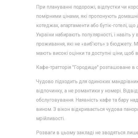
При плануванні подорожі, відпустки чи коро
помірними цінами, які пропонують домашній
котеджах, апартаменти або бутік-готелі, що
України набирають популярності, і навіть у 
проживання, які не «виб’ють» з бюджету. Ми
мають високі оцінки та доступні ціни, щоб
Кафе-тратторія "Городище" розташоване в с
Чудово підходить для одиноких мандрівникі
відпочинку, а не романтики у номері. Відві
обслуговування. Наявність кафе та бару над
вином. З вікон відкривається чудова панора
мрійливості.
Розваги в цьому закладі не зводяться лише