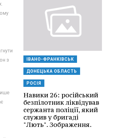
х.
тому
игнути
ІВАНО-ФРАНКІВСЬК
он з
ДОНЕЦЬКА ОБЛАСТЬ
РОСІЯ
лише
Навики 26: російський
безпілотник ліквідував
ає
сержанта поліції, який
служив у бригаді
"Лють". Зображення.