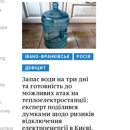
тої
з
торе
ІВАНО-ФРАНКІВСЬК
РОСІЯ
ng.
ДЕФІЦИТ
Запас води на три дні
ли
та готовність до
можливих атак на
теплоелектростанції:
і
експерт поділився
дному
думками щодо ризиків
відключення
електроенергії в Києві.
остелі