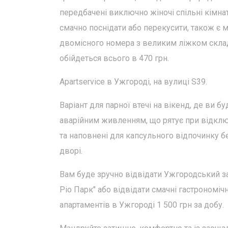
передбачені виключно жіночі спільні кімна
смачно поснідати або перекусити, також є 
двомісного номера з великим ліжком складає
обійдеться всього в 470 грн.
Apartservice в Ужгороді, на вулиці S39.
Варіант для парної втечі на вікенд, де ви 
аварійним живленням, що рятує при відключ
та наповнені для капсульного відпочинку бе
дворі.
Вам буде зручно відвідати Ужгородський з
Ріо Парк" або відвідати смачні гастрономіч
апартаментів в Ужгороді 1 500 грн за добу.