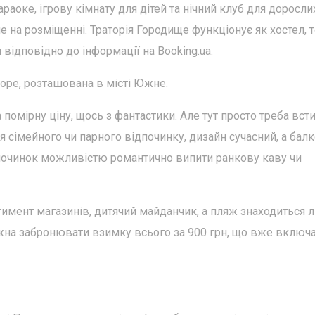
караоке, ігрову кімнату для дітей та нічний клуб для доросли
е на розміщенні. Траторія Городище функціонує як хостел, 
 відповідно до інформації на Booking.ua.
оре, розташована в місті Южне.
 помірну ціну, щось з фантастики. Але тут просто треба вст
я сімейного чи парного відпочинку, дизайн сучасний, а балк
очинок можливістю романтично випити ранкову каву чи
тимент магазинів, дитячий майданчик, а пляж знаходиться 
ожна забронювати взимку всього за 900 грн, що вже включ