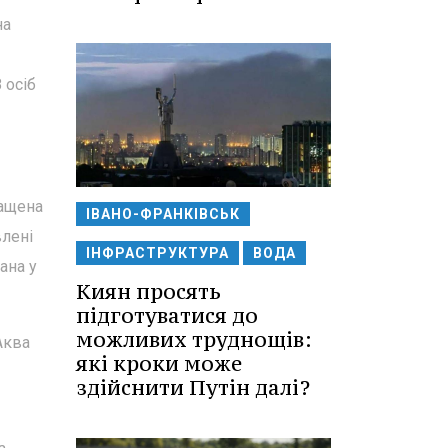
на
 осіб
нащена
ІВАНО-ФРАНКІВСЬК
влені
ІНФРАСТРУКТУРА
ВОДА
ана у
Киян просять
підготуватися до
можливих труднощів:
Аква
які кроки може
здійснити Путін далі?