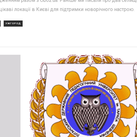
дженням разом з Oboz.ua. Раніше ми писали про два селищ
 цікаві локації в Києві для підтримки новорічного настрою.
УЖГОРОД