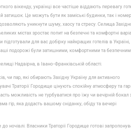
ткого вікенду, українці все частіше віддають перевагу гот
 затишок. Це можуть бути як заміські будинки, так і номе
 дозволяють уникнути шуму, хаосу та стресу. Селища Західн
великих містах зростає попит на безпечні та комфортні варі
 підготували для вас добірку найкращих готелів в Україні,
 ваші подорожі були затишними, комфортними та безпечним
елищі Надвірна, в Івано-Франківській області.
в, чи пар, які обирають Західну Україну для активного
дувачі Траторії Городище цінують спокійну атмосферу та га
асть можливість не турбуватися про їжу чи вечірній бокал 
ма гір, яка додасть вашому сніданку, обіду та вечері
 до ночівлі. Власники Траторії Городище готові запропонув