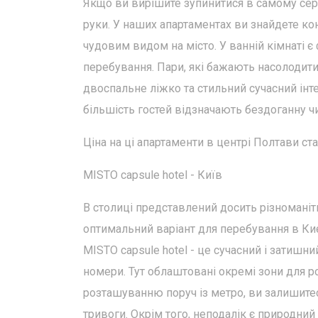
Якщо ви вирішите зупинитися в самому серці
руки. У наших апартаментах ви знайдете ко
чудовим видом на місто. У ванній кімнаті є
перебування. Пари, які бажають насолодити
двоспальне ліжко та стильний сучасний інте
більшість гостей відзначають бездоганну чи
Ціна на ці апартаменти в центрі Полтави ста
MISTO capsule hotel - Київ
В столиці представлений досить різноманіт
оптимальний варіант для перебування в Киє
MISTO capsule hotel - це сучасний і затишни
номери. Тут облаштовані окремі зони для р
розташуванню поруч із метро, ви залишитес
тривоги. Окрім того, неподалік є природний