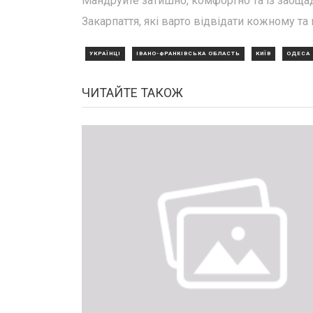
Мандруйте затишно, комфортно та із заоща
Закарпаття, які варто відвідати кожному та
УКРАЇНЦІ
ІВАНО-ФРАНКІВСЬКА ОБЛАСТЬ
КИЇВ
ОДЕСА
ЧИТАЙТЕ ТАКОЖ