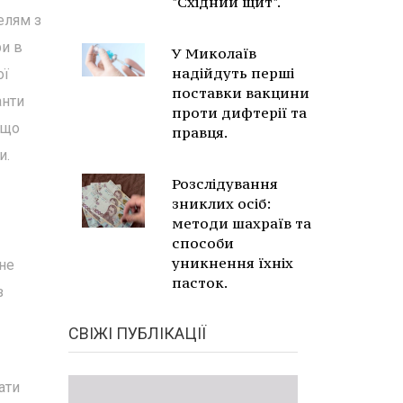
"Східний щит".
елям з
ри в
У Миколаїв
надійдуть перші
ої
поставки вакцини
анти
проти дифтерії та
 що
правця.
и.
Розслідування
зниклих осіб:
методи шахраїв та
способи
уникнення їхніх
рне
пасток.
з
СВІЖІ ПУБЛІКАЦІЇ
ати