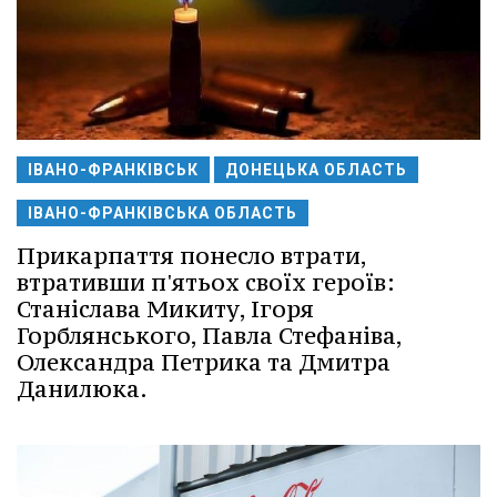
ІВАНО-ФРАНКІВСЬК
ДОНЕЦЬКА ОБЛАСТЬ
ІВАНО-ФРАНКІВСЬКА ОБЛАСТЬ
Прикарпаття понесло втрати,
втративши п'ятьох своїх героїв:
Станіслава Микиту, Ігоря
Горблянського, Павла Стефаніва,
Олександра Петрика та Дмитра
Данилюка.