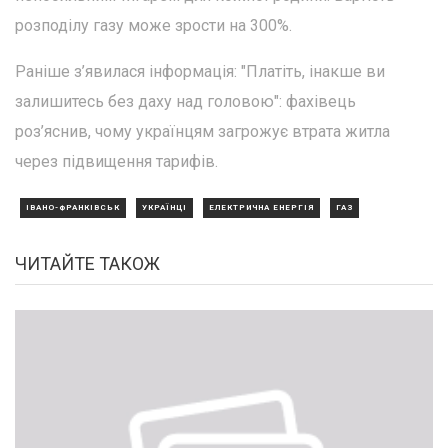
розподілу газу може зрости на 300%.
Раніше з’явилася інформація: "Платіть, інакше ви
залишитесь без даху над головою": фахівець
роз’яснив, чому українцям загрожує втрата житла
через підвищення тарифів.
ІВАНО-ФРАНКІВСЬК
УКРАЇНЦІ
ЕЛЕКТРИЧНА ЕНЕРГІЯ
ГАЗ
ЧИТАЙТЕ ТАКОЖ