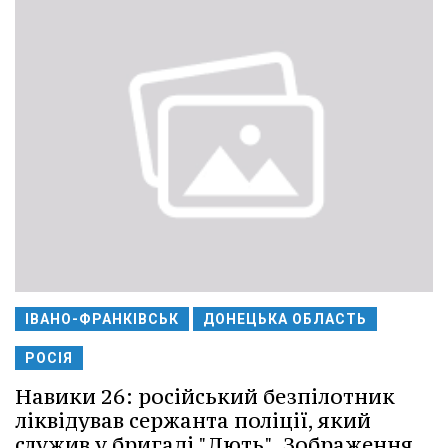
ІВАНО-ФРАНКІВСЬК
ДОНЕЦЬКА ОБЛАСТЬ
РОСІЯ
Навики 26: російський безпілотник
ліквідував сержанта поліції, який
служив у бригаді "Лють". Зображення.