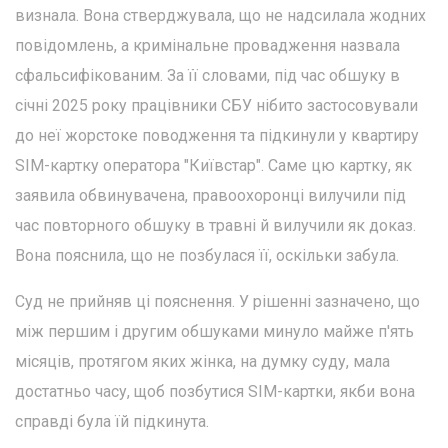
визнала. Вона стверджувала, що не надсилала жодних
повідомлень, а кримінальне провадження назвала
сфальсифікованим. За її словами, під час обшуку в
січні 2025 року працівники СБУ нібито застосовували
до неї жорстоке поводження та підкинули у квартиру
SIM-картку оператора "Київстар". Саме цю картку, як
заявила обвинувачена, правоохоронці вилучили під
час повторного обшуку в травні й вилучили як доказ.
Вона пояснила, що не позбулася її, оскільки забула.
Суд не прийняв ці пояснення. У рішенні зазначено, що
між першим і другим обшуками минуло майже п'ять
місяців, протягом яких жінка, на думку суду, мала
достатньо часу, щоб позбутися SIM-картки, якби вона
справді була їй підкинута.