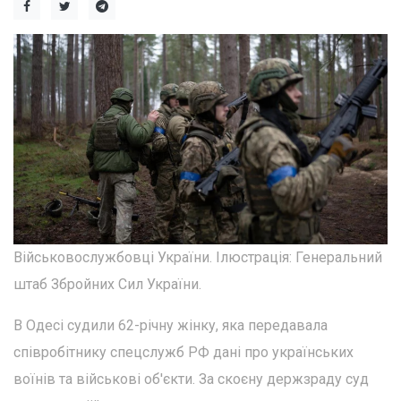
Військовослужбовці України. Ілюстрація: Генеральний
штаб Збройних Сил України.
В Одесі судили 62-річну жінку, яка передавала
співробітнику спецслужб РФ дані про українських
воїнів та військові об'єкти. За скоєну держзраду суд