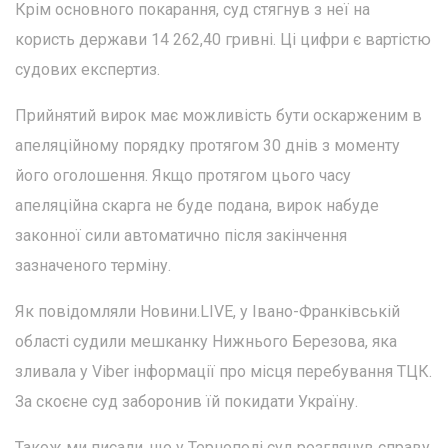
Крім основного покарання, суд стягнув з неї на
користь держави 14 262,40 гривні. Ці цифри є вартістю
судових експертиз.
Прийнятий вирок має можливість бути оскарженим в
апеляційному порядку протягом 30 днів з моменту
його оголошення. Якщо протягом цього часу
апеляційна скарга не буде подана, вирок набуде
законної сили автоматично після закінчення
зазначеного терміну.
Як повідомляли Новини.LIVE, у Івано-Франківській
області судили мешканку Нижнього Березова, яка
зливала у Viber інформації про місця перебування ТЦК.
За скоєне суд заборонив їй покидати Україну.
Також ми писали, що у Тернополі суд розглянув справу