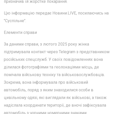
призначив їй жорстке покарання.
Цю інформацію передає Новини.LIVE, посилаючись на
"Суспільне".
Елементи справи
За даними справи, з лютого 2025 року жінка
підтримувала контакт через Telegram з представником
російських спецслужб. У своїх повідомленнях вона
ділилася фотографіями та геолокаціями місць, де
помічала військову техніку та військовослужбовців.
Зокрема, вона інформувала про військовий
автомобіль, поряд з яким знаходилися особи в
цивільному одязі, які виглядали як військові, а також
надіслала координати території, де вночі зафіксувала
автомобіль з чорними номерними знаками.