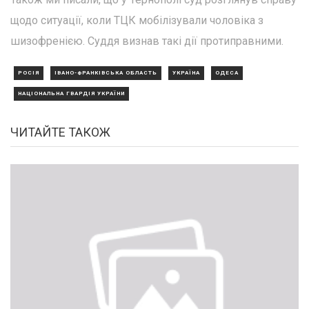
щодо ситуації, коли ТЦК мобілізували чоловіка з
шизофренією. Суддя визнав такі дії протиправними.
РОСІЯ
ІВАНО-ФРАНКІВСЬКА ОБЛАСТЬ
УКРАЇНА
ОДЕСА
НАЦІОНАЛЬНА ГВАРДІЯ УКРАЇНИ
ЧИТАЙТЕ ТАКОЖ