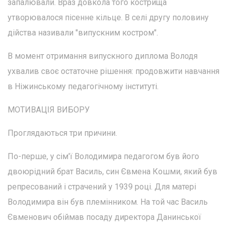
запалювали. Враз довкола того кострища
утворювалося пісенне кільце. В селі другу половину
дійства називали "випускним костром".
В момент отримання випускного диплома Володя
ухвалив своє остаточне рішення: продовжити навчання
в Ніжинському педагогічному інституті.
МОТИВАЦІЯ ВИБОРУ
Проглядаються три причини.
По-перше, у сім'ї Володимира педагогом був його
двоюрідний брат Василь, син Євмена Кошми, який був
репресований і страчений у 1939 році. Для матері
Володимира він був племінником. На той час Василь
Євменович обіймав посаду директора Данинської