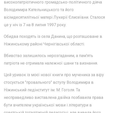
високопатріотичного громадсько-політичного діяча
Володимира Кательницького та його
вісімдесятилітньої матері Лукерії Єлисеївни. Сталося
це у ніч із 7 на 8 липня 1997 року.
Обидва походять із села Данина, що розташоване в
Ніжинському районі Чернігівської області.
Вбивство залишилось нерозгаданим, а пам'ять
патріота не отримала належної шани та визнання.
Цей уривок із моєї нової книги про мученика за віру
стосується "провального" вступу Володимира в
Ніжинський педінститут ім. М. Гоголя. Та
несправедливо виставлена двійка позбавила права
бути вчителем української мови і літератури в
совєтській тоталітарній педагогіці, але вивела його