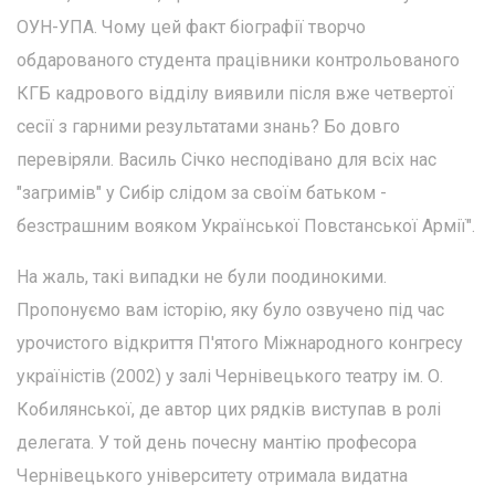
ОУН-УПА. Чому цей факт біографії творчо
обдарованого студента працівники контрольованого
КГБ кадрового відділу виявили після вже четвертої
сесії з гарними результатами знань? Бо довго
перевіряли. Василь Січко несподівано для всіх нас
"загримів" у Сибір слідом за своїм батьком -
безстрашним вояком Української Повстанської Армії".
На жаль, такі випадки не були поодинокими.
Пропонуємо вам історію, яку було озвучено під час
урочистого відкриття П'ятого Міжнародного конгресу
україністів (2002) у залі Чернівецького театру ім. О.
Кобилянської, де автор цих рядків виступав в ролі
делегата. У той день почесну мантію професора
Чернівецького університету отримала видатна