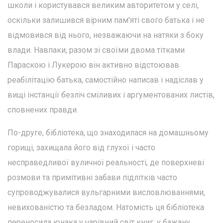
школи і користувався великим авторитетом у селі,
оскільки залишився вірним пам'яті свого батька і не
відмовився від нього, незважаючи на натяки з боку
влади. Навпаки, разом зі своїми двома тітками
Параскою і Лукерою він активно відстоював
реабілітацію батька, самостійно написав і надіслав у
вищі інстанції безліч сміливих і аргументованих листів,
сповнених правди.
По-друге, бібліотека, що знаходилася на домашньому
горищі, захищала його від глухої і часто
несправедливої вуличної реальності, де поверхневі
розмови та примітивні забави підлітків часто
супроводжувалися вульгарними висловлюваннями,
невихованістю та безладом. Натомість ця бібліотека
переносила юнака у чарівний світ книг, у бажану