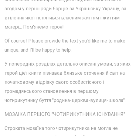
згодом у перші ряди борців за Українську Україну, за
втілення якої поплтився власним життям і життям
матері... Пом'янемо героя!
Of course! Please provide the text you'd like me to make
unique, and I'll be happy to help.
У попередніх розділах детально описані умови, за яких
герой цієї книги пізнавав близьке оточення й світ на
початковому відрізку свого особистісного і
громадянського становлення в першому
чотирикутнику буття "родина-церква-вулиця-школа".
МОЗАЇКА ПЕРШОГО "ЧОТИРИКУТНИКА ІСНУВАННЯ"
Строката мозаїка того чотирикутника не могла не