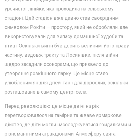
урочистої лінійки, яка проходила на сільському
стадіоні. Цей стадіон вже давно став своєрідним
символом Рокіти — простору, який не обробляли, але
використовували для випасу домашньої худоби та
птиці. Оскільки вигін був досить великим, його праву
частину, вздовж тракту та Лосинівки, після війни
щедро засадили осокорами, що призвело до
утворення розкішного парку. Це місце стало
улюбленим як для дітей, так і для дорослих, оскільки
розташоване в самому центрі села.
Перед революцією це місце двічі на рік
перетворювалося на гамірне та жваве ярмаркове
дійство, де діти могли насолоджуватися гойдалками й
різноманітними атракціонами. Атмосферу свята