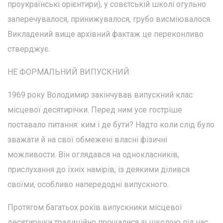
проукраїнські орієнтири), у совєтській школі огульно
заперечувалося, принижувалося, грубо висміювалося.
Викладений вище архівний фактаж це переконливо
стверджує.
НЕ ФОРМАЛЬНИЙ ВИПУСКНИЙ
1969 року Володимир закінчував випускний клас
місцевої десятирічки. Перед ним усе гостріше
поставало питання: ким і де бути? Надто коли слід було
зважати й на свої обмежені власні фізичні
можливости. Він оглядався на однокласників,
прислухання до їхніх намірів, із деякими ділився
своїми, особливо напередодні випускного.
Протягом багатьох років випускники місцевої
десятирічки традиційно прощалися зі школою під час