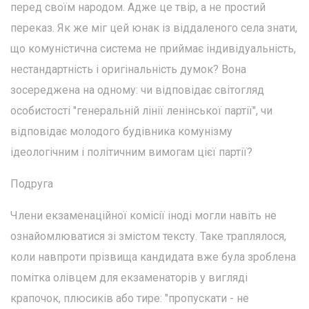
перед своїм народом. Адже це твір, а не простий
переказ. Як же міг цей юнак із віддаленого села знати,
що комуністична система не приймає індивідуальність,
нестандартність і оригінальність думок? Вона
зосереджена на одному: чи відповідає світогляд
особистості "генеральній лінії ленінської партії", чи
відповідає молодого будівника комунізму
ідеологічним і політичним вимогам цієї партії?
Подруга
Члени екзаменаційної комісії іноді могли навіть не
ознайомлюватися зі змістом тексту. Таке траплялося,
коли навпроти прізвища кандидата вже була зроблена
помітка олівцем для екзаменаторів у вигляді
крапочок, плюсиків або тире: "пропускати - не