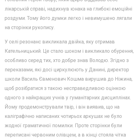
лікарській справі, надихнув юнака на глибокі емоційні
роздуми. Тому його думки легко і невимушено лягали
на сторінки рукопису.
У селі резонанс викликала двійка, яку отримав
Кательницький. Це стало шоком і викликало обурення,
особливо серед тих, хто добре знав Володю. Згідно з
переказами, які досі циркулюють у Данині, директор
школи Василь Євменович Кошма вирушив до Ніжина,
щоб розібратися з такою несправедливою оцінкою
одного з найкращих учнів у гуманітарних дисциплінах.
Йому продемонстрували твір, і він виявив, що на
каліграфічно написаних чотирьох аркушах не було
жодної граматичної помилки. Проте сторінки були
переписані червоним олівцем, а в кінці стояла чітка