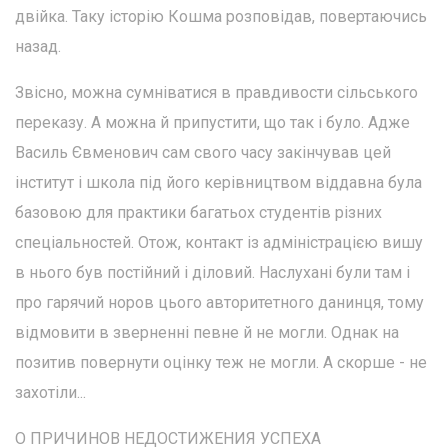
двійка. Таку історію Кошма розповідав, повертаючись
назад.
Звісно, можна сумніватися в правдивости сільського
переказу. А можна й припустити, що так і було. Адже
Василь Євменович сам свого часу закінчував цей
інститут і школа під його керівництвом віддавна була
базовою для практики багатьох студентів різних
спеціальностей. Отож, контакт із адміністрацією вишу
в нього був постійний і діловий. Наслухані були там і
про гарячий норов цього авторитетного данинця, тому
відмовити в зверненні певне й не могли. Однак на
позитив повернути оцінку теж не могли. А скорше - не
захотіли...
О ПРИЧИНОВ НЕДОСТИЖЕНИЯ УСПЕХА