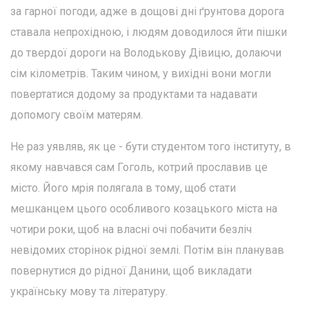
за гарної погоди, адже в дощові дні ґрунтова дорога
ставала непрохідною, і людям доводилося йти пішки
до твердої дороги на Володькову Дівицю, долаючи
сім кілометрів. Таким чином, у вихідні вони могли
повертатися додому за продуктами та надавати
допомогу своїм матерям.
Не раз уявляв, як це - бути студентом того інституту, в
якому навчався сам Гоголь, котрий прославив це
місто. Його мрія полягала в тому, щоб стати
мешканцем цього особливого козацького міста на
чотири роки, щоб на власні очі побачити безліч
невідомих сторінок рідної землі. Потім він планував
повернутися до рідної Данини, щоб викладати
українську мову та літературу.