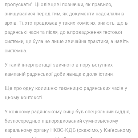
пропускати". Ці олівцеві позначки, як правило,
знищувалися перед тим, як документи надсилали в
архів. Ті, хто працював у таких комісіях, знають, що в
радянські часи та після, до впровадження тестової
системи, це була не лише звичайна практика, а навіть
системна.
У такій інтерпретації звичного в пору вступних
кампаній радянської доби явища є доля істини.
Ще про одну колишню таємницю радянських часів у
цьому контексті.
У кожному радянському вищі був спеціяльний відділ,
безпосередньо підпорядкований сумнозвісному
каральному органу НКВС-КДБ (скажімо, у Київському