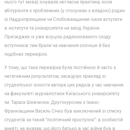
нього тут мова) існувала негласна практика, коли
абітурієнти з проблемних (у стосунках з владою) родин
із Наддніпрянщини чи Слобожанщинии їхали вступати
в інститути та університети на захід України.
Приїжджих із уже всуціль радянізованого сходу
вступників там брали на навчання охочіше й без
подібних перевірок.
У тому, що така перевірка була постійною й часто з
негативним результатом, засвідчує приклад зі
студентської юности автора цих рядків у час навчання
на факультеті журналістики Київського університету
ім. Тараса Шевченка. Другокурсник з Івано-
Франківщини Василь Січко був виключений зі списку
студентів за такий "політичний проступок": в особистій
анкеті, не вказав, що його батько в час війни був в