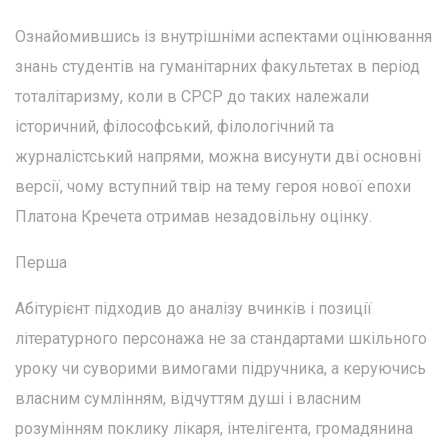
Ознайомившись із внутрішніми аспектами оцінювання
знань студентів на гуманітарних факультетах в період
тоталітаризму, коли в СРСР до таких належали
історичний, філософський, філологічний та
журналістський напрями, можна висунути дві основні
версії, чому вступний твір на тему героя нової епохи
Платона Кречета отримав незадовільну оцінку.
Перша
Абітурієнт підходив до аналізу вчинків і позиції
літературного персонажа не за стандартами шкільного
уроку чи суворими вимогами підручника, а керуючись
власним сумлінням, відчуттям душі і власним
розумінням поклику лікаря, інтелігента, громадянина