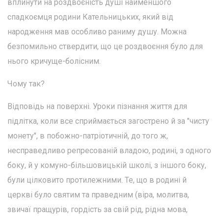
вплинути на роздвоєність душі найменшого
спадкоємця родини Кательницьких, який від
народження мав особливо раниму душу. Можна
безпомильно ствердити, що це роздвоєння було для
нього кричуще-болісним.
Чому так?
Відповідь на поверхні. Уроки пізнання життя для
підлітка, коли все сприймається загострено й за "чисту
монету", в побожно-патріотичній, до того ж,
несправедливо репресованій владою, родині, з одного
боку, й у комуно-більшовицькій школі, з іншого боку,
були цілковито протилежними. Те, що в родині й
церкві було святим та праведним (віра, молитва,
звичаї пращурів, гордість за свій рід, рідна мова,