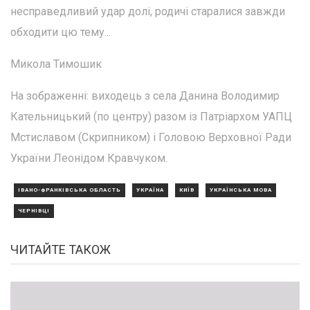
несправедливий удар долі, родичі старалися завжди
обходити цю тему...
Микола Тимошик
На зображенні: виходець з села Данина Володимир
Кательницький (по центру) разом із Патріархом УАПЦ
Мстиславом (Скрипником) і Головою Верховної Ради
України Леонідом Кравчуком.
ІВАНО-ФРАНКІВСЬКА ОБЛАСТЬ
УКРАЇНА
КИЇВ
УКРАЇНСЬКА МОВА
ЧЕРНІВЦІ
ЧИТАЙТЕ ТАКОЖ