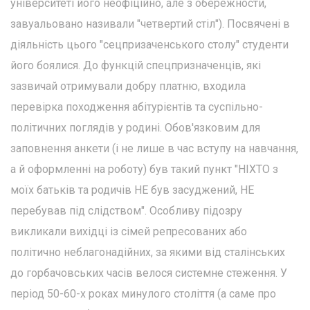
університеті його неофіційно, але з обережности,
завуальовано називали "четвертий стіл"). Посвячені в
діяльність цього "сецпризаченського столу" студенти
його боялися. До функцій спецпризначенців, які
зазвичай отримували добру платню, входила
перевірка походження абітурієнтів та суспільно-
політичних поглядів у родині. Обов'язковим для
заповнення анкети (і не лише в час вступу на навчання,
а й оформленні на роботу) був такий пункт "НІХТО з
моїх батьків та родичів НЕ був засуджений, НЕ
перебував під слідством". Особливу підозру
викликали вихідці із сімей репресованих або
політично неблагонадійних, за якими від сталінських
до горбачовських часів велося системне стеження. У
період 50-60-х роках минулого століття (а саме про