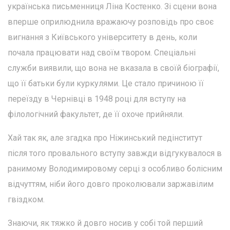
українська письменниця Ліна Костенко. Зі сцени вона
вперше оприлюднила вражаючу розповідь про своє
вигнання з Київського університету в день, коли
почала працювати над своїм твором. Спеціальні
служби виявили, що вона не вказала в своїй біографії,
що її батьки були куркулями. Це стало причиною її
переїзду в Чернівці в 1948 році для вступу на
філологічний факультет, де її охоче прийняли.
Хай так як, але згадка про Ніжинський педінститут
після того провального вступу завжди відгукувалося в
ранимому Володимировому серці з особливо болісним
відчуттям, ніби його довго проколювали заржавілим
гвіздком.
Знаючи, як тяжко й довго носив у собі той перший