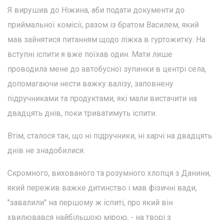
Я вирушив до Ніжина, аби подати документи до
приймальної комісії, разом із братом Василем, який
мав зайнятися питанням щодо ліжка в гуртожитку. На
вступні іспити я вже поїхав один. Мати лише
проводила мене до автобусної зупинки в центрі села,
допомагаючи нести важку валізу, заповнену
підручниками та продуктами, які мали вистачити на
двадцять днів, поки триватимуть іспити.
Втім, сталося так, що ні підручники, ні харчі на двадцять
днів не знадобилися.
Скромного, вихованого та розумного хлопця з Данини,
який пережив важке дитинство і мав фізичні вади,
"завалили" на першому ж іспиті, про який він
хвилювався найбільшою мірою, - на творі з