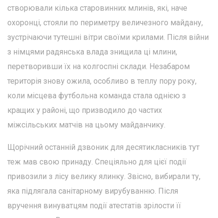
створювали кілька старовинних млинів, які, наче
охоронці, стояли по периметру величезного майдану,
зустрічаючи тутешні вітри своїми крилами. Після війни
з німцями радянська влада знищила ці млини,
перетворивши їх на колгоспні склади. Незабаром
територія знову ожила, особливо в теплу пору року,
коли місцева футбольна команда стала однією з
кращих у районі, що призводило до частих
міжсільських матчів на цьому майданчику.
Щорічний останній дзвоник для десятикласників тут
теж мав свою принаду. Спеціяльно для цієї події
привозили з лісу велику ялинку. Звісно, вибирали ту,
яка підлягала санітарному вирубуванню. Після
вручення винуватцям події атестатів зрілости її