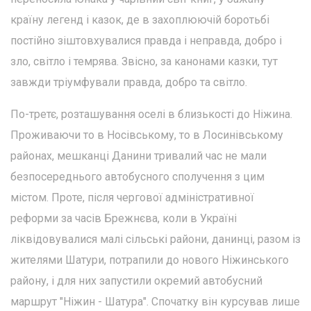
країну легенд і казок, де в захоплюючій боротьбі
постійно зіштовхувалися правда і неправда, добро і
зло, світло і темрява. Звісно, за канонами казки, тут
завжди тріумфували правда, добро та світло.
По-третє, розташування оселі в близькості до Ніжина.
Проживаючи то в Носівському, то в Лосинівському
районах, мешканці Данини тривалий час не мали
безпосереднього автобусного сполучення з цим
містом. Проте, після чергової адміністративної
реформи за часів Брежнєва, коли в Україні
ліквідовувалися малі сільські райони, данинці, разом із
жителями Шатури, потрапили до нового Ніжинського
району, і для них запустили окремий автобусний
маршрут "Ніжин - Шатура". Спочатку він курсував лише