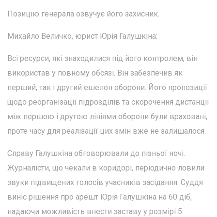
Позицію генерала озвучує його захисник.
Михайло Величко, юрист Юрія Галушкіна:
Всі ресурси, які знаходилися під його контролем, він
використав у повному обсязі. Він забезпечив як
перший, так і другий ешелон оборони. Його пропозиції
щодо реорганізації підрозділів та скорочення дистанції
між першою і другою лініями оборони були враховані,
проте часу для реалізації цих змін вже не залишалося.
Справу Галушкіна обговорювали до пізньої ночі.
Журналісти, що чекали в коридорі, періодично ловили
звуки підвищених голосів учасників засідання. Суддя
виніс рішення про арешт Юрія Галушкіна на 60 діб,
надаючи можливість внести заставу у розмірі 5