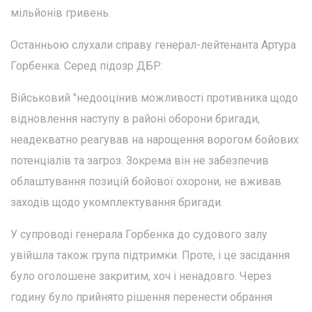
мільйонів гривень.
Останньою слухали справу генерал-лейтенанта Артура
Горбенка. Серед підозр ДБР:
Військовий "недооцінив можливості противника щодо
відновлення наступу в районі оборони бригади,
неадекватно реагував на нарощення ворогом бойових
потенціалів та загроз. Зокрема він не забезпечив
облаштування позицій бойової охорони, не вживав
заходів щодо укомплектування бригади.
У супроводі генерала Горбенка до судового залу
увійшла також група підтримки. Проте, і це засідання
було оголошене закритим, хоч і ненадовго. Через
годину було прийнято рішення перенести обрання