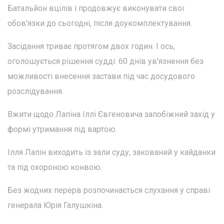
Батальйон вцілів і продовжує виконувати свої
обов'язки до сьогодні, після доукомплектування.
Засідання триває протягом двох годин. І ось,
оголошується рішення судді: 60 днів ув'язнення без
можливості внесення застави під час досудового
розслідування.
Вжити щодо Лапіна Іллі Євгеновича запобіжний захід у
формі утримання під вартою.
Ілля Лапін виходить із зали суду, закований у кайданки
та під охороною конвою.
Без жодних перерв розпочинається слухання у справі
генерала Юрія Галушкіна.