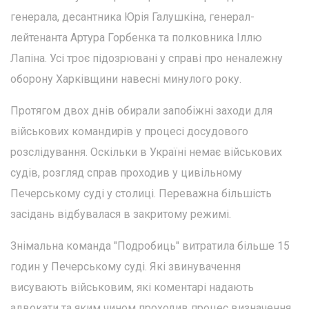
генерала, десантника Юрія Галушкіна, генерал-
лейтенанта Артура Горбенка та полковника Іллю
Лапіна. Усі троє підозрювані у справі про неналежну
оборону Харківщини навесні минулого року.
Протягом двох днів обирали запобіжні заходи для
військових командирів у процесі досудового
розслідування. Оскільки в Україні немає військових
судів, розгляд справ проходив у цивільному
Печерському суді у столиці. Переважна більшість
засідань відбувалася в закритому режимі.
Знімальна команда "Подробиць" витратила більше 15
годин у Печерському суді. Які звинувачення
висувають військовим, які коментарі надають
адвокати та яким чином проходив процес визначення