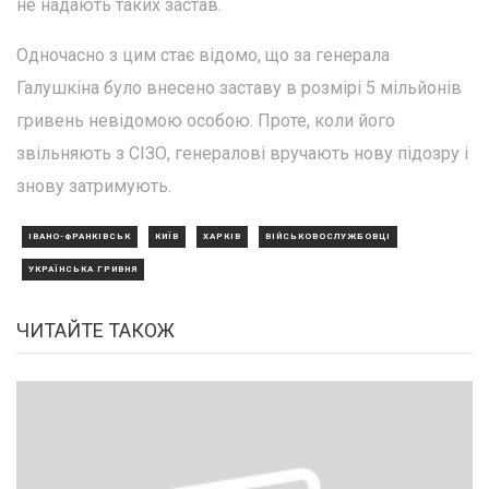
не надають таких застав.
Одночасно з цим стає відомо, що за генерала
Галушкіна було внесено заставу в розмірі 5 мільйонів
гривень невідомою особою. Проте, коли його
звільняють з СІЗО, генералові вручають нову підозру і
знову затримують.
ІВАНО-ФРАНКІВСЬК
КИЇВ
ХАРКІВ
ВІЙСЬКОВОСЛУЖБОВЦІ
УКРАЇНСЬКА ГРИВНЯ
ЧИТАЙТЕ ТАКОЖ