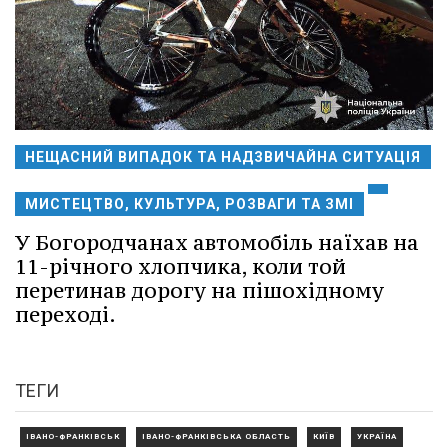
НЕЩАСНИЙ ВИПАДОК ТА НАДЗВИЧАЙНА СИТУАЦІЯ
МИСТЕЦТВО, КУЛЬТУРА, РОЗВАГИ ТА ЗМІ
У Богородчанах автомобіль наїхав на
11-річного хлопчика, коли той
перетинав дорогу на пішохідному
переході.
ТЕГИ
ІВАНО-ФРАНКІВСЬК
ІВАНО-ФРАНКІВСЬКА ОБЛАСТЬ
КИЇВ
УКРАЇНА