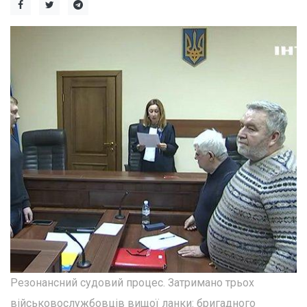
Резонансний судовий процес. Затримано трьох
військовослужбовців вищої ланки: бригадного