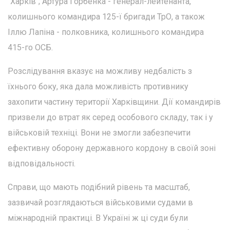
"Харків"; Артура Горбенка - генерал-лейтенанта,
колишнього командира 125-ї бригади ТрО, а також
Іллю Лапіна - полковника, колишнього командира
415-го ОСБ.
Розслідування вказує на можливу недбалість з
їхнього боку, яка дала можливість противнику
захопити частину території Харківщини. Дії командирів
призвели до втрат як серед особового складу, так і у
військовій техніці. Вони не змогли забезпечити
ефективну оборону державного кордону в своїй зоні
відповідальності.
Справи, що мають подібний рівень та масштаб,
зазвичай розглядаються військовими судами в
міжнародній практиці. В Україні ж ці суди були