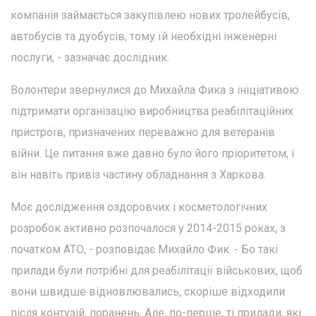
компанія займається закупівлею нових тролейбусів,
автобусів та дуобусів, тому їй необхідні інженерні
послуги, - зазначає дослідник.
Волонтери звернулися до Михайла Фика з ініціативою
підтримати організацію виробництва реабілітаційних
пристроїв, призначених переважно для ветеранів
війни. Це питання вже давно було його пріоритетом, і
він навіть привіз частину обладнання з Харкова.
Моє дослідження оздоровчих і косметологічних
розробок активно розпочалося у 2014-2015 роках, з
початком АТО, - розповідає Михайло Фик. - Бо такі
прилади були потрібні для реабілітації військових, щоб
вони швидше відновлювались, скоріше відходили
після контузій, поранень. Але, по-перше, ті прилади, які