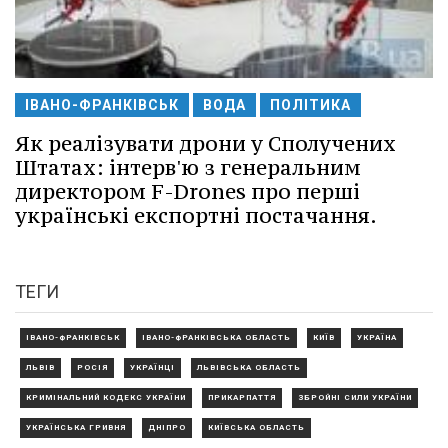
ІВАНО-ФРАНКІВСЬК
ВОДА
ПОЛІТИКА
Як реалізувати дрони у Сполучених
Штатах: інтерв'ю з генеральним
директором F-Drones про перші
українські експортні постачання.
ТЕГИ
ІВАНО-ФРАНКІВСЬК
ІВАНО-ФРАНКІВСЬКА ОБЛАСТЬ
КИЇВ
УКРАЇНА
ЛЬВІВ
РОСІЯ
УКРАЇНЦІ
ЛЬВІВСЬКА ОБЛАСТЬ
КРИМІНАЛЬНИЙ КОДЕКС УКРАЇНИ
ПРИКАРПАТТЯ
ЗБРОЙНІ СИЛИ УКРАЇНИ
УКРАЇНСЬКА ГРИВНЯ
ДНІПРО
КИЇВСЬКА ОБЛАСТЬ