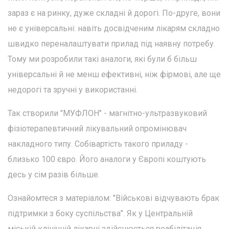
зараз є на ринку, дуже складні й дорогі. По-друге, вони
не є універсальні: навіть досвідченим лікарям складно
швидко переналаштувати прилад під наявну потребу.
Тому ми розробили такі аналоги, які були б більш
універсальні й не менш ефективні, ніж фірмові, але ще
недорогі та зручні у використанні.
Так створили "МУФЛОН" - магнітно-ультразвуковий
фізіотерапевтичний лікувальний опромінювач
накладного типу. Собівартість такого приладу -
близько 100 євро. Його аналоги у Європі коштують
десь у сім разів більше.
Ознайомтеся з матеріалом: "Військові відчувають брак
підтримки з боку суспільства". Як у Центральній
міській клінічній лікарні здійснюється реабілітація