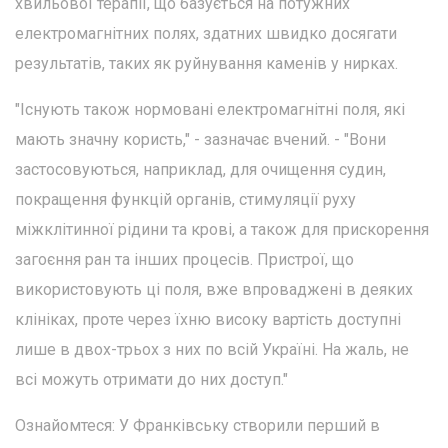
хвильової терапії, що базується на потужних
електромагнітних полях, здатних швидко досягати
результатів, таких як руйнування каменів у нирках.
"Існують також нормовані електромагнітні поля, які
мають значну користь," - зазначає вчений. - "Вони
застосовуються, наприклад, для очищення судин,
покращення функцій органів, стимуляції руху
міжклітинної рідини та крові, а також для прискорення
загоєння ран та інших процесів. Пристрої, що
використовують ці поля, вже впроваджені в деяких
клініках, проте через їхню високу вартість доступні
лише в двох-трьох з них по всій Україні. На жаль, не
всі можуть отримати до них доступ."
Ознайомтеся: У Франківську створили перший в