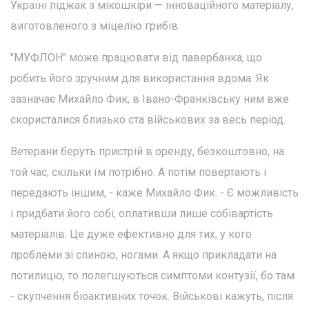
Україні піджак з мікошкіри — інноваційного матеріалу,
виготовленого з міцелію грибів.
"МУФЛОН" може працювати від павербанка, що
робить його зручним для використання вдома. Як
зазначає Михайло Фик, в Івано-Франківську ним вже
скористалися близько ста військових за весь період.
Ветерани беруть пристрій в оренду, безкоштовно, на
той час, скільки їм потрібно. А потім повертають і
передають іншим, - каже Михайло Фик. - Є можливість
і придбати його собі, оплативши лише собівартість
матеріалів. Це дуже ефективно для тих, у кого
проблеми зі спиною, ногами. А якщо прикладати на
потилицю, то полегшуються симптоми контузії, бо там
- скупчення біоактивних точок. Військові кажуть, після