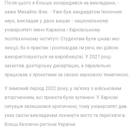
Після цього я більше зосередився на викладанні, -
каже Михайло Фик. - Уже був кандидатом технічних
наук, викладав у двох вишах - національному
університеті імені Каразіна і Харківському
політехнічному інституті. Студентам були цікаві мої
лекції, бо я практик і розповідав їм речі, які дійсно
використовуються на виробництві. У 2021 році
захистив докторську дисертацію, а паралельно
працював з проєктами за своєю науковою тематикою.
У зимовий період 2022 року, у зв'язку з військовим
вторгненням, всі проекти були зупинені. У Харкові
ситуація залишалася критичною, тому університет дав
указ своїм викладачам покинути місто та переїхати в
більш безпечні регіони України.