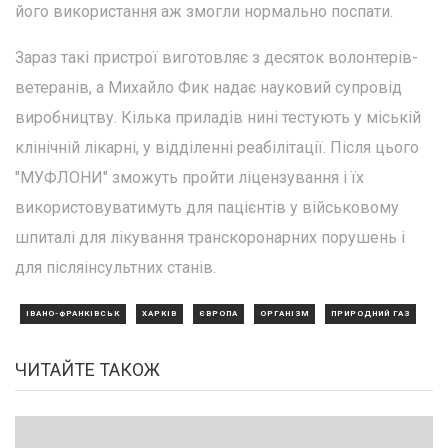
його використання аж змогли нормально поспати.
Зараз такі пристрої виготовляє з десяток волонтерів-
ветеранів, а Михайло Фик надає науковий супровід
виробництву. Кілька приладів нині тестують у міській
клінічній лікарні, у відділенні реабілітації. Після цього
"МУФЛОНИ" зможуть пройти ліцензування і їх
використовуватимуть для пацієнтів у військовому
шпиталі для лікування транскоронарних порушень і
для післяінсультних станів.
ІВАНО-ФРАНКІВСЬК
ХАРКІВ
ЄВРОПА
ОРГАНІЗМ
ПРИРОДНИЙ ГАЗ
ЧИТАЙТЕ ТАКОЖ