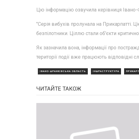
Цю інформацію озвучила керівниця Івано-Фр
"Серія вибухів пролунала на Прикарпатті. Ці
безпілотники. Ціллю стали об'єкти критично
Як зазначила вона, інформації про постраж
території події вже працюють відповідні с
ІВАНО-ФРАНКІВСЬКА ОБЛАСТЬ
ІНФРАСТРУКТУРА
ПРИКАР
ЧИТАЙТЕ ТАКОЖ