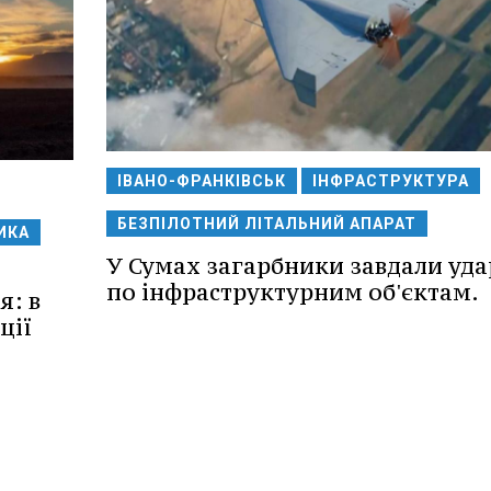
ІВАНО-ФРАНКІВСЬК
ІНФРАСТРУКТУРА
БЕЗПІЛОТНИЙ ЛІТАЛЬНИЙ АПАРАТ
ИКА
У Сумах загарбники завдали уда
по інфраструктурним об'єктам.
я: в
ції