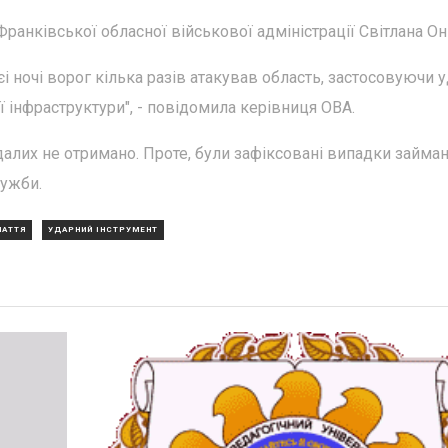
анківської обласної військової адміністрації Світлана О
єі ночі ворог кілька разів атакував область, застосовуючи у
ї інфраструктури", - повідомила керівниця ОВА.
далих не отримано. Проте, були зафіксовані випадки займан
лужби.
ПАТТЯ
УДАРНИЙ ІНСТРУМЕНТ