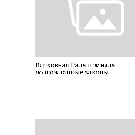
Верховная Рада приняла
долгожданные законы