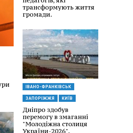
педагогів, які
трансформують життя
громади.
ури
ІВАНО-ФРАНКІВСЬК
.
ЗАПОРІЖЖЯ
КИЇВ
Дніпро здобув
перемогу в змаганні
"Молодіжна столиця
України-2026".