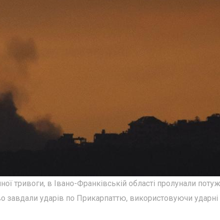
ряної тривоги, в Івано-Франківській області пролунали потуж
во завдали ударів по Прикарпаттю, використовуючи ударні