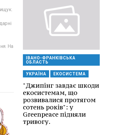
нищук.
дарні
ня. На
ІВАНО-ФРАНКІВСЬКА
ОБЛАСТЬ
УКРАЇНА
ЕКОСИСТЕМА
"Джипінг завдає шкоди
екосистемам, що
розвивалися протягом
сотень років": у
Greenpeace підняли
тривогу.