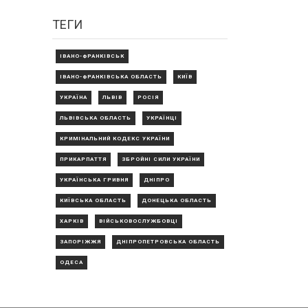
ТЕГИ
ІВАНО-ФРАНКІВСЬК
ІВАНО-ФРАНКІВСЬКА ОБЛАСТЬ
КИЇВ
УКРАЇНА
ЛЬВІВ
РОСІЯ
ЛЬВІВСЬКА ОБЛАСТЬ
УКРАЇНЦІ
КРИМІНАЛЬНИЙ КОДЕКС УКРАЇНИ
ПРИКАРПАТТЯ
ЗБРОЙНІ СИЛИ УКРАЇНИ
УКРАЇНСЬКА ГРИВНЯ
ДНІПРО
КИЇВСЬКА ОБЛАСТЬ
ДОНЕЦЬКА ОБЛАСТЬ
ХАРКІВ
ВІЙСЬКОВОСЛУЖБОВЦІ
ЗАПОРІЖЖЯ
ДНІПРОПЕТРОВСЬКА ОБЛАСТЬ
ОДЕСА