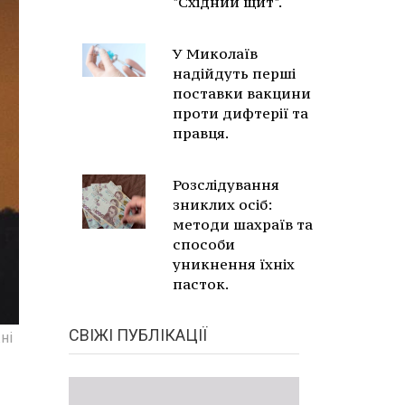
"Східний щит".
У Миколаїв
надійдуть перші
поставки вакцини
проти дифтерії та
правця.
Розслідування
зниклих осіб:
методи шахраїв та
способи
уникнення їхніх
пасток.
СВІЖІ ПУБЛІКАЦІЇ
ні