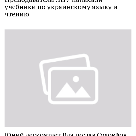
учебники по украинскому языку и
чтению
Юний легкоатлет Владислав Соловйов