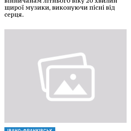
вінничанам літнього віку 20 хвилин
щирої музики, виконуючи пісні від
серця.
ІВАНО-ФРАНКІВСЬК