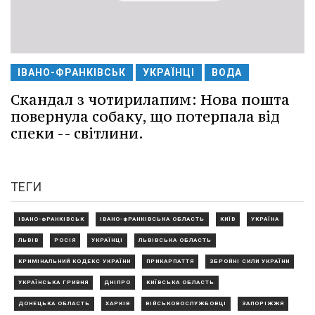
ІВАНО-ФРАНКІВСЬК
УКРАЇНЦІ
ВОДА
Скандал з чотирилапим: Нова пошта
повернула собаку, що потерпала від
спеки -- світлини.
ТЕГИ
ІВАНО-ФРАНКІВСЬК
ІВАНО-ФРАНКІВСЬКА ОБЛАСТЬ
КИЇВ
УКРАЇНА
ЛЬВІВ
РОСІЯ
УКРАЇНЦІ
ЛЬВІВСЬКА ОБЛАСТЬ
КРИМІНАЛЬНИЙ КОДЕКС УКРАЇНИ
ПРИКАРПАТТЯ
ЗБРОЙНІ СИЛИ УКРАЇНИ
УКРАЇНСЬКА ГРИВНЯ
ДНІПРО
КИЇВСЬКА ОБЛАСТЬ
ДОНЕЦЬКА ОБЛАСТЬ
ХАРКІВ
ВІЙСЬКОВОСЛУЖБОВЦІ
ЗАПОРІЖЖЯ