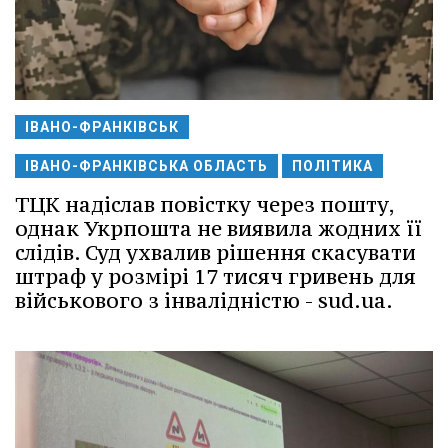
ІВАНО-ФРАНКІВСЬК
ІВАНО-ФРАНКІВСЬКА ОБЛАСТЬ
ПОЛІТИКА
ТЦК надіслав повістку через пошту,
однак Укрпошта не виявила жодних її
слідів. Суд ухвалив рішення скасувати
штраф у розмірі 17 тисяч гривень для
військового з інвалідністю - sud.ua.