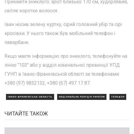
Прикмети зниклого: зріст близько 170 см, худорлявий,
світле коротке волосся.
Іван носив зелену куртку, сірий головний убір та сірі
кросівки. У нього також був мобільний телефон і
павербанк.
Якщо маєте інформацію про зниклого, телефонуйте на
лінію "102" або у відділ ювенальної превенції УПД
ГУНП в Івано-Франківській області за телефонами:
+380 (97) 9832132, +380 (67) 497 17 87.
ІВАНО-ФРАНКІВСЬКА ОБЛАСТЬ
НАЦІОНАЛЬНА ПОЛІЦІЯ УКРАЇНИ
ТЕЛЕФОН
ЧИТАЙТЕ ТАКОЖ