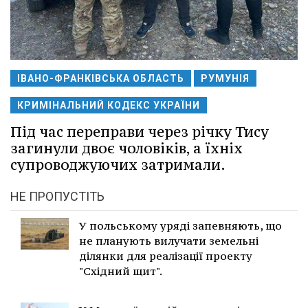
ІВАНО-ФРАНКІВСЬКА ОБЛАСТЬ
РУМУНІЯ
КРИМІНАЛЬНИЙ КОДЕКС УКРАЇНИ
Під час переправи через річку Тису
загинули двоє чоловіків, а їхніх
супроводжуючих затримали.
НЕ ПРОПУСТІТЬ
У польському уряді запевняють, що
не планують вилучати земельні
ділянки для реалізації проекту
"Східний щит".