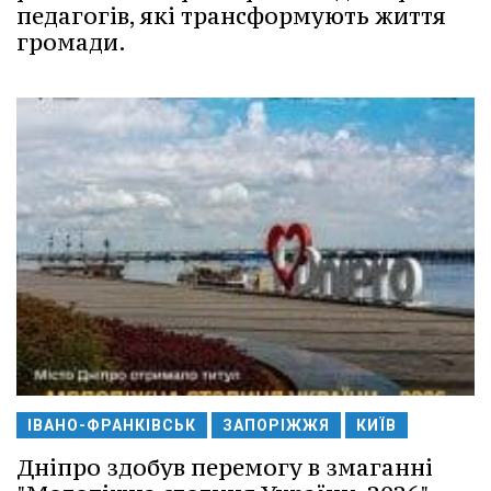
педагогів, які трансформують життя
громади.
ІВАНО-ФРАНКІВСЬК
ЗАПОРІЖЖЯ
КИЇВ
Дніпро здобув перемогу в змаганні