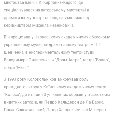
мистецтва імені І. К. Карпенка-Карого, де
спеціалізувався на акторському мистецтві в
драматичному театрі та кіно, навчаючись під
керівництвом Михайла Резніковича.
Він працював у Черкаському академічному обласному
українському музично-драматичному театрі ім. Т. Г.
Шевченка, в експериментальному театрі-студії
Володимира Пилипенка, в "Драм-Антре", театрі "Браво",
театрі "Магія".
З 1993 року Колокольніков виконував роль
провідного актора у Київському академічному театрі
"Колесо", де втілив 30 унікальних образів у п'єсах таких
видатних авторів, як Педро Кальдерон де Ла Барка,
Панас Саксаганський, Петер Хандке, Фелікс Міттерер,