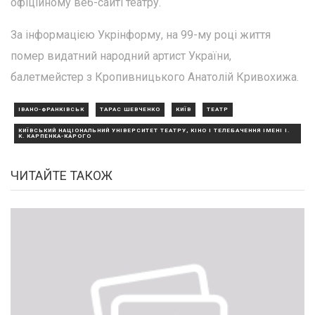
офіційному веб-сайті театру.
За інформацією Укрінформу, на 99-му році життя
помер видатний народний артист України,
балетмейстер з Кропивницького Анатолій Кривохижа.
ІВАНО-ФРАНКІВСЬК
ТАРАС ШЕВЧЕНКО
КИЇВ
ТЕАТР
КИЇВСЬКИЙ НАЦІОНАЛЬНИЙ УНІВЕРСИТЕТ ТЕАТРУ, КІНО І ТЕЛЕБАЧЕННЯ ІМЕНІ І.
К. КАРПЕНКА-КАРОГО
ЧИТАЙТЕ ТАКОЖ