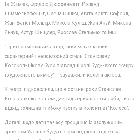
Ів Жаміак, Фрідріх Дюрренматт, Роланд
Шіммельпфенніг, Олена Пчілка, Агата Крісті, Софокл,
Жан-Батіст Мольєр, Микола Куліш, Жан Ануй, Микола
Янчук, Артур Шніцлер, Ярослав Стельмах та інші.
"Приголомшливий актор, який мав власний
характерний і неповторний стиль. Станіславу
Колокольнікову були підвладні ролі будь-якого жанру
і художнього виміру", - зауважили колеги актора.
У театрі підкреслили, що в останні роки Станіслав
Колокольніков страждав від серйозної хвороби, і його
відхід залишив глибоку пустку в колективі "Колеса".
Деталі щодо дати та часу прощання із заслуженим
артистом України будуть оприлюднені згодом на