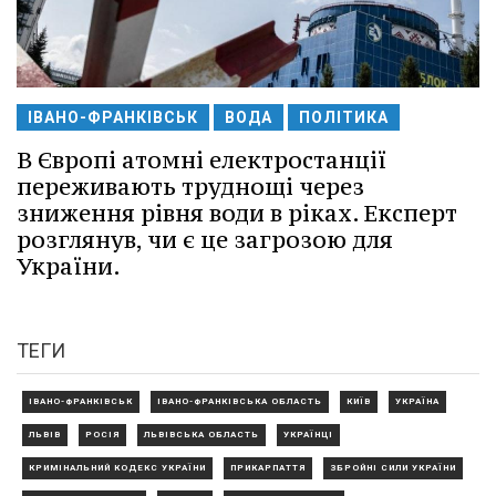
ІВАНО-ФРАНКІВСЬК
ВОДА
ПОЛІТИКА
В Європі атомні електростанції
переживають труднощі через
зниження рівня води в ріках. Експерт
розглянув, чи є це загрозою для
України.
ТЕГИ
ІВАНО-ФРАНКІВСЬК
ІВАНО-ФРАНКІВСЬКА ОБЛАСТЬ
КИЇВ
УКРАЇНА
ЛЬВІВ
РОСІЯ
ЛЬВІВСЬКА ОБЛАСТЬ
УКРАЇНЦІ
КРИМІНАЛЬНИЙ КОДЕКС УКРАЇНИ
ПРИКАРПАТТЯ
ЗБРОЙНІ СИЛИ УКРАЇНИ