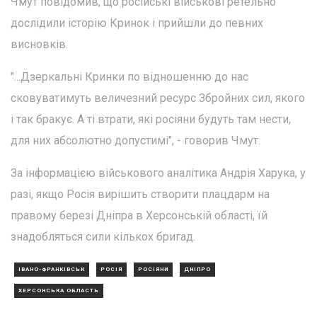
Чмут повідомив, що російські військові ретельно
дослідили історію Кринок і прийшли до певних
висновків.
"...Дзеркальні Кринки по відношенню до нас
сковуватимуть величезний ресурс Збройних сил, якого
і так бракує. А ті втрати, які росіяни будуть там нести,
для них абсолютно допустимі", - говорив Чмут.
За інформацією військового аналітика Андрія Харука, у
разі, якщо Росія вирішить створити плацдарм на
правому березі Дніпра в Херсонській області, їй
знадобляться сили кількох бригад.
ІВАНО-ФРАНКІВСЬК
РОСІЯ
РОСІЯНИ
ДНІПРО
ХЕРСОНСЬКА ОБЛАСТЬ