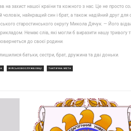
в на захист нашої країни та кожного з нас. Це не просто со
 чоловік, найкращий син і брат, а також надійний друг для 
вського старостинського округу Микола Дячук. — Його відва
икладом. Немає слів, які могли б виразити нашу тривогу т
повернеться до своєї родини.
ишилися батьки, сестри, брат, дружина та дві доньки.
НА
ВІЙСЬКОВОСЛУЖБОВЦІ
ТАКТИЧНА МЕТА