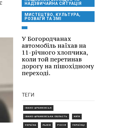
є
НАДЗВИЧАЙНА СИТУАЦІЯ
МИСТЕЦТВО, КУЛЬТУРА,
РОЗВАГИ ТА ЗМІ
У Богородчанах
автомобіль наїхав на
11-річного хлопчика,
коли той перетинав
дорогу на пішохідному
переході.
ТЕГИ
ІВАНО-ФРАНКІВСЬК
ІВАНО-ФРАНКІВСЬКА ОБЛАСТЬ
КИЇВ
УКРАЇНА
ЛЬВІВ
РОСІЯ
УКРАЇНЦІ