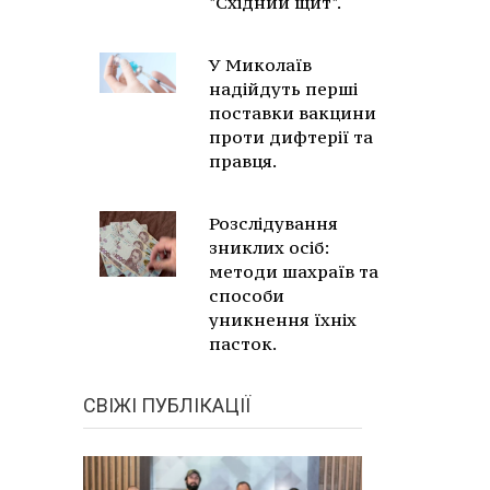
"Східний щит".
У Миколаїв
надійдуть перші
поставки вакцини
проти дифтерії та
правця.
Розслідування
зниклих осіб:
методи шахраїв та
способи
уникнення їхніх
пасток.
СВІЖІ ПУБЛІКАЦІЇ