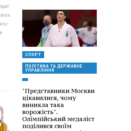
лдат
своїх
га і
а
СПОРТ
ПОЛІТИКА ТА ДЕРЖАВНЕ
УПРАВЛІННЯ
"Представники Москви
цікавилися, чому
виникла така
ворожість".
Олімпійський медаліст
поділився своїм