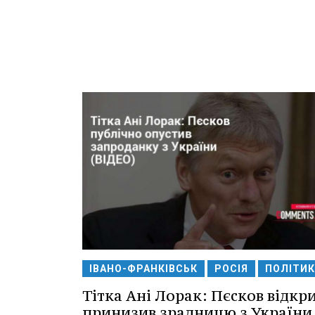
ІВАНО-ФРАНКІВСЬК
РОСІЯ
ПОЛІТИК
Тітка Ані Лорак: Пєсков відкр
принизив зрадницю з України