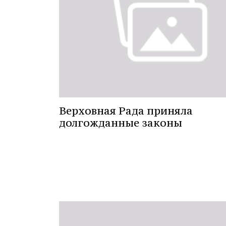
Верховная Рада приняла
долгожданные законы