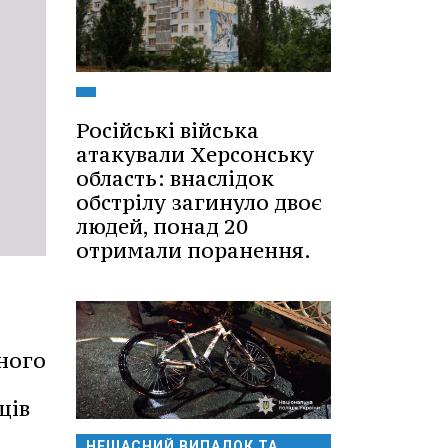
Російські війська
атакували Херсонську
область: внаслідок
обстрілу загинуло двоє
людей, понад 20
отримали поранення.
ного
ців
НЕЩАСНИЙ ВИПАДОК ТА