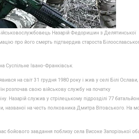
й військовослужбовець Назарій Федоришин з Делятинської
мацію про його смерть підтвердив староста Білоославсько
на Суспільне Івано-Франківськ.
ився на світ 31 грудня 1980 року і жив у селі Білі Ослави,
Він розпочав свою військову службу на початку
ну. Назарій служив у стрілецькому підрозділі 77 батальйон
и, названої на честь полковника Дмитра Вітовського. На м
час бойового завдання поблизу села Високе Запорізької обл