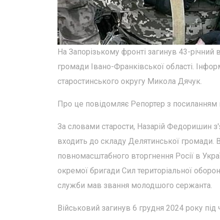
На Запорізькому фронті загинув 43-річни
громади Івано-Франківської області. Інфор
старостинського округу Микола Дячук.
Про це повідомляє Репортер з посиланням 
За словами старости, Назарій Федоришин з'яв
входить до складу Делятинської громади. 
повномасштабного вторгнення Росії в Украї
окремої бригади Сил територіальної оборон
служби мав звання молодшого сержанта.
Військовий загинув 6 грудня 2024 року під 