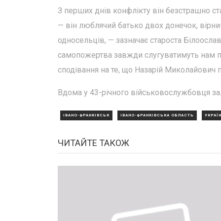
З перших днів конфлікту він безстрашно ста
— він люблячий батько двох донечок, вірний
односельців, — зазначає староста Білоосла
самопожертва завжди слугуватимуть нам пр
сподівання на те, що Назарій Миколайович 
Вдома у 43-річного військовослужбовця зал
ІВАНО-ФРАНКІВСЬК
ІВАНО-ФРАНКІВСЬКА ОБЛАСТЬ
УКРАЇ
ЧИТАЙТЕ ТАКОЖ