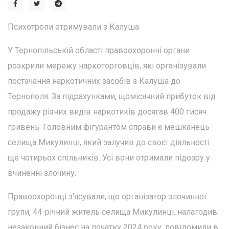
Психотропи отримували з Калуша
У Тернопільській області правоохоронні органи
розкрили мережу наркоторговців, які організували
постачання наркотичних засобів з Калуша до
Тернополя. За підрахунками, щомісячний прибуток від
продажу різних видів наркотиків досягав 400 тисяч
гривень. Головним фігурантом справи є мешканець
селища Микулинці, який залучив до своєї діяльності
ще чотирьох спільників. Усі вони отримали підозру у
вчиненні злочину.
Правоохоронці з'ясували, що організатор злочинної
групи, 44-річний житель селища Микулинці, налагодив
незаконний бізнес на початку 2024 року, повідомили в