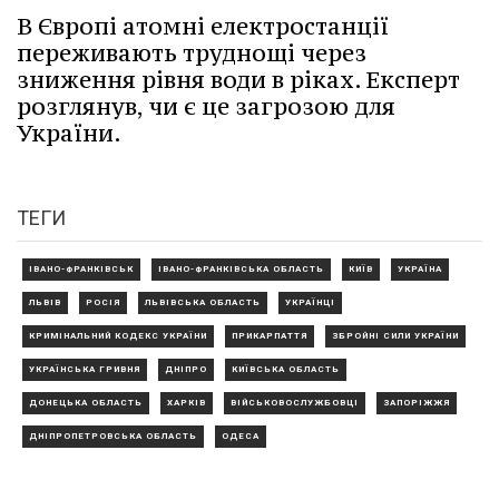
В Європі атомні електростанції
переживають труднощі через
зниження рівня води в ріках. Експерт
розглянув, чи є це загрозою для
України.
ТЕГИ
ІВАНО-ФРАНКІВСЬК
ІВАНО-ФРАНКІВСЬКА ОБЛАСТЬ
КИЇВ
УКРАЇНА
ЛЬВІВ
РОСІЯ
ЛЬВІВСЬКА ОБЛАСТЬ
УКРАЇНЦІ
КРИМІНАЛЬНИЙ КОДЕКС УКРАЇНИ
ПРИКАРПАТТЯ
ЗБРОЙНІ СИЛИ УКРАЇНИ
УКРАЇНСЬКА ГРИВНЯ
ДНІПРО
КИЇВСЬКА ОБЛАСТЬ
ДОНЕЦЬКА ОБЛАСТЬ
ХАРКІВ
ВІЙСЬКОВОСЛУЖБОВЦІ
ЗАПОРІЖЖЯ
ДНІПРОПЕТРОВСЬКА ОБЛАСТЬ
ОДЕСА