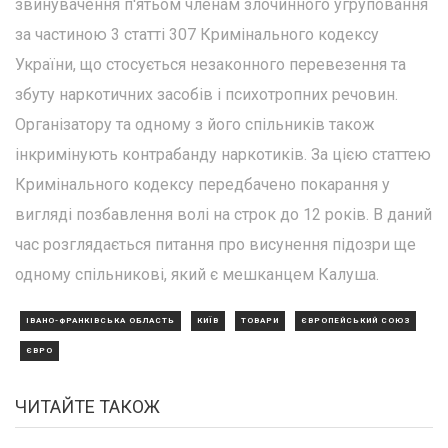
звинувачення п'ятьом членам злочинного угруповання
за частиною 3 статті 307 Кримінального кодексу
України, що стосується незаконного перевезення та
збуту наркотичних засобів і психотропних речовин.
Організатору та одному з його спільників також
інкримінують контрабанду наркотиків. За цією статтею
Кримінального кодексу передбачено покарання у
вигляді позбавлення волі на строк до 12 років. В даний
час розглядається питання про висунення підозри ще
одному спільникові, який є мешканцем Калуша.
ІВАНО-ФРАНКІВСЬКА ОБЛАСТЬ
КИЇВ
ТОВАРИ
ЄВРОПЕЙСЬКИЙ СОЮЗ
ЄВРО
ЧИТАЙТЕ ТАКОЖ