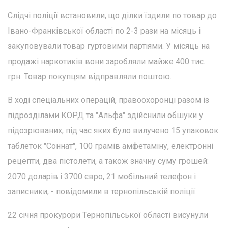
Слідчі поліції встановили, що ділки їздили по товар до
Івано-Франківської області по 2-3 рази на місяць і
закуповували товар гуртовими партіями. У місяць на
продажі наркотиків вони заробляли майже 400 тис.
грн. Товар покупцям відправляли поштою.
В ході спеціальних операцій, правоохоронці разом із
підрозділами КОРД та "Альфа" здійснили обшуки у
підозрюваних, під час яких було вилучено 15 упаковок
таблеток "Соннат", 100 грамів амфетаміну, електронні
рецепти, два пістолети, а також значну суму грошей:
2070 доларів і 3700 євро, 21 мобільний телефон і
записники, - повідомили в тернопільській поліції.
22 січня прокурори Тернопільської області висунули