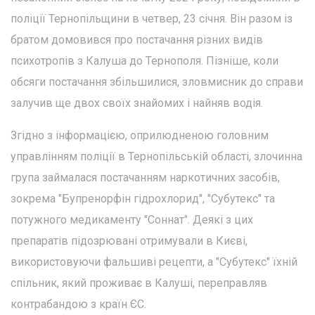
поліції Тернопільщини в четвер, 23 січня. Він разом із
братом домовився про постачання різних видів
психотропів з Калуша до Тернополя. Пізніше, коли
обсяги постачання збільшилися, зловмисник до справи
залучив ще двох своїх знайомих і найняв водія.
Згідно з інформацією, оприлюдненою головним
управлінням поліції в Тернопільській області, злочинна
група займалася постачанням наркотичних засобів,
зокрема "Бупренорфін гідрохлорид", "Субутекс" та
потужного медикаменту "Соннат". Деякі з цих
препаратів підозрювані отримували в Києві,
використовуючи фальшиві рецепти, а "Субутекс" їхній
спільник, який проживає в Калуші, переправляв
контрабандою з країн ЄС.