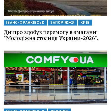
ІВАНО-ФРАНКІВСЬК
ЗАПОРІЖЖЯ
КИЇВ
Дніпро здобув перемогу в змаганні
"Молодіжна столиця України-2026".