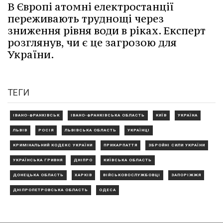
В Європі атомні електростанції
переживають труднощі через
зниження рівня води в ріках. Експерт
розглянув, чи є це загрозою для
України.
ТЕГИ
ІВАНО-ФРАНКІВСЬК
ІВАНО-ФРАНКІВСЬКА ОБЛАСТЬ
КИЇВ
УКРАЇНА
ЛЬВІВ
РОСІЯ
ЛЬВІВСЬКА ОБЛАСТЬ
УКРАЇНЦІ
КРИМІНАЛЬНИЙ КОДЕКС УКРАЇНИ
ПРИКАРПАТТЯ
ЗБРОЙНІ СИЛИ УКРАЇНИ
УКРАЇНСЬКА ГРИВНЯ
ДНІПРО
КИЇВСЬКА ОБЛАСТЬ
ДОНЕЦЬКА ОБЛАСТЬ
ХАРКІВ
ВІЙСЬКОВОСЛУЖБОВЦІ
ЗАПОРІЖЖЯ
ДНІПРОПЕТРОВСЬКА ОБЛАСТЬ
ОДЕСА