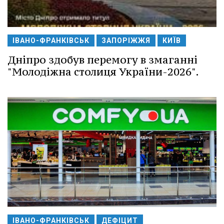
ІВАНО-ФРАНКІВСЬК
ЗАПОРІЖЖЯ
КИЇВ
Дніпро здобув перемогу в змаганні
"Молодіжна столиця України-2026".
ІВАНО-ФРАНКІВСЬК
ДЕФІЦИТ