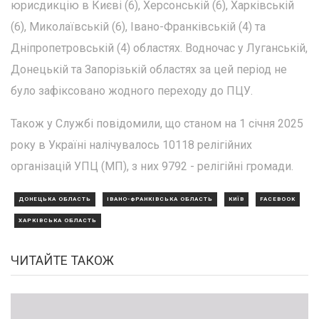
юрисдикцію в Києві (6), Херсонській (6), Харківській
(6), Миколаївській (6), Івано-Франківській (4) та
Дніпропетровській (4) областях. Водночас у Луганській,
Донецькій та Запорізькій областях за цей період не
було зафіксовано жодного переходу до ПЦУ.
Також у Службі повідомили, що станом на 1 січня 2025
року в Україні налічувалось 10118 релігійних
організацій УПЦ (МП), з них 9792 - релігійні громади.
ДОНЕЦЬКА ОБЛАСТЬ
ІВАНО-ФРАНКІВСЬКА ОБЛАСТЬ
КИЇВ
FACEBOOK
ХАРКІВСЬКА ОБЛАСТЬ
ЧИТАЙТЕ ТАКОЖ