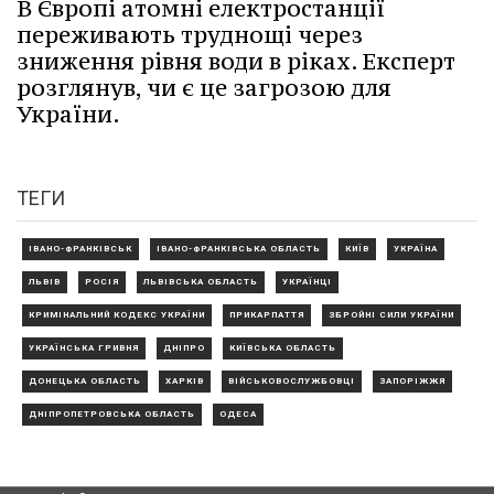
В Європі атомні електростанції
переживають труднощі через
зниження рівня води в ріках. Експерт
розглянув, чи є це загрозою для
України.
ТЕГИ
ІВАНО-ФРАНКІВСЬК
ІВАНО-ФРАНКІВСЬКА ОБЛАСТЬ
КИЇВ
УКРАЇНА
ЛЬВІВ
РОСІЯ
ЛЬВІВСЬКА ОБЛАСТЬ
УКРАЇНЦІ
КРИМІНАЛЬНИЙ КОДЕКС УКРАЇНИ
ПРИКАРПАТТЯ
ЗБРОЙНІ СИЛИ УКРАЇНИ
УКРАЇНСЬКА ГРИВНЯ
ДНІПРО
КИЇВСЬКА ОБЛАСТЬ
ДОНЕЦЬКА ОБЛАСТЬ
ХАРКІВ
ВІЙСЬКОВОСЛУЖБОВЦІ
ЗАПОРІЖЖЯ
ДНІПРОПЕТРОВСЬКА ОБЛАСТЬ
ОДЕСА