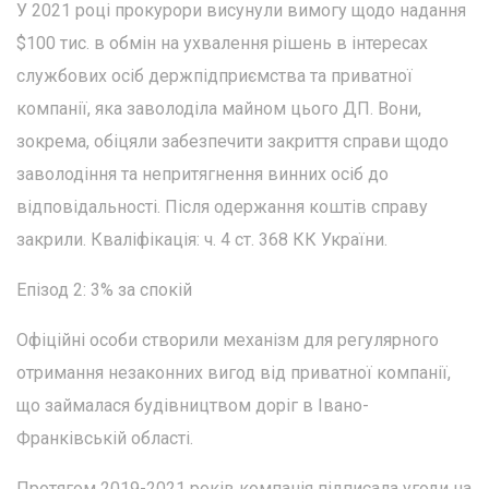
У 2021 році прокурори висунули вимогу щодо надання
$100 тис. в обмін на ухвалення рішень в інтересах
службових осіб держпідприємства та приватної
компанії, яка заволоділа майном цього ДП. Вони,
зокрема, обіцяли забезпечити закриття справи щодо
заволодіння та непритягнення винних осіб до
відповідальності. Після одержання коштів справу
закрили. Кваліфікація: ч. 4 ст. 368 КК України.
Епізод 2: 3% за спокій
Офіційні особи створили механізм для регулярного
отримання незаконних вигод від приватної компанії,
що займалася будівництвом доріг в Івано-
Франківській області.
Протягом 2019-2021 років компанія підписала угоди на