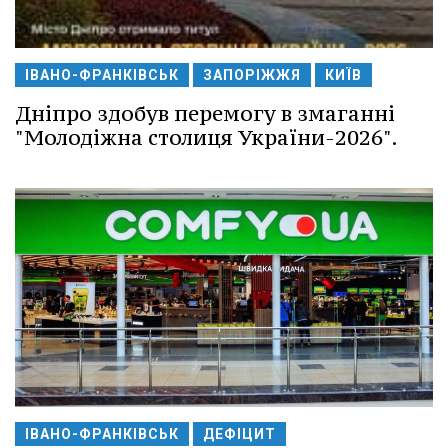
ІВАНО-ФРАНКІВСЬК
ЗАПОРІЖЖЯ
КИЇВ
Дніпро здобув перемогу в змаганні
"Молодіжна столиця України-2026".
ІВАНО-ФРАНКІВСЬК
ДЕФІЦИТ