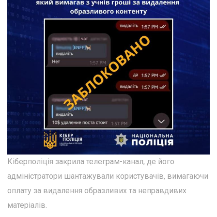
Кіберполіція закрила телеграм-канал, де його
адміністратори шантажували користувачів, вимагаючи
оплату за видалення образливих та неправдивих
матеріалів.