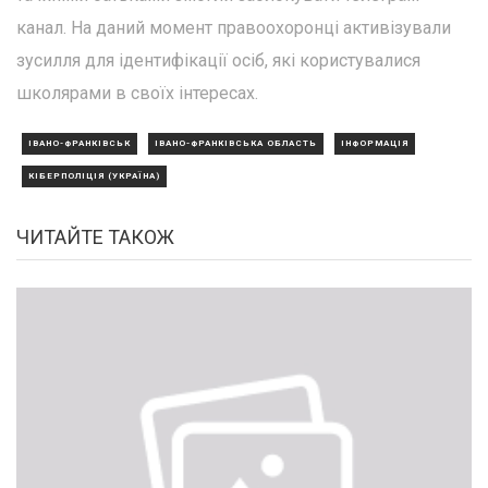
канал. На даний момент правоохоронці активізували
зусилля для ідентифікації осіб, які користувалися
школярами в своїх інтересах.
ІВАНО-ФРАНКІВСЬК
ІВАНО-ФРАНКІВСЬКА ОБЛАСТЬ
ІНФОРМАЦІЯ
КІБЕРПОЛІЦІЯ (УКРАЇНА)
ЧИТАЙТЕ ТАКОЖ