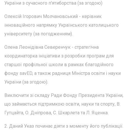
України з сучасного п'ятиборства (за згодою)
Олексій Ігорович Молчановський - керівник
інноваційного напрямку Українського католицького
університету (за погодженням).
Олена Леонідівна Северенчук - стратегічна
координаторка ініціативи з розробки програм для
старшої профільної школи в рамках благодійного
фонду savED, а також радниця Міністра освіти і науки
України (за згодою).
Виключити зі складу Ради Фонду Президента України,
що займається підтримкою освіти, науки та спорту, В.
Гутцайта, О. Дніпрова, С. Шкарлета та Л. Яценка.
2. Даний Указ починає діяти з моменту його публікації.