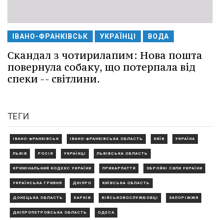
ІВАНО-ФРАНКІВСЬК
УКРАЇНЦІ
ВОДА
Скандал з чотирилапим: Нова пошта
повернула собаку, що потерпала від
спеки -- світлини.
ТЕГИ
ІВАНО-ФРАНКІВСЬК
ІВАНО-ФРАНКІВСЬКА ОБЛАСТЬ
КИЇВ
УКРАЇНА
ЛЬВІВ
РОСІЯ
УКРАЇНЦІ
ЛЬВІВСЬКА ОБЛАСТЬ
КРИМІНАЛЬНИЙ КОДЕКС УКРАЇНИ
ПРИКАРПАТТЯ
ЗБРОЙНІ СИЛИ УКРАЇНИ
УКРАЇНСЬКА ГРИВНЯ
ДНІПРО
КИЇВСЬКА ОБЛАСТЬ
ДОНЕЦЬКА ОБЛАСТЬ
ХАРКІВ
ВІЙСЬКОВОСЛУЖБОВЦІ
ЗАПОРІЖЖЯ
ДНІПРОПЕТРОВСЬКА ОБЛАСТЬ
ОДЕСА