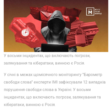
У восьми інцидентах, що включають погрози,
залякування та кібератаки, винною є Росія.
У січні в межах щомісячного моніторингу "Барометр
свободи слова" експерти ІМІ зафіксували 12 випадків
порушення свободи слова в Україні. У восьми
інцидентах, що включають погрози, залякування та
кібератаки, винною є Росія.