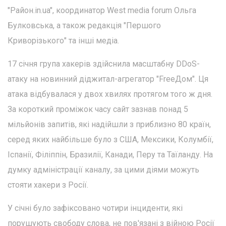
"Район.in.ua", координатор West media forum Ольга
Булковська, а також редакція "Першого
Криворізького" та інші медіа.
17 січня група хакерів здійснила масштабну DDoS-
атаку на новинний діджитал-агрегатор "FreeДом". Ця
атака відбувалася у двох хвилях протягом того ж дня.
За короткий проміжок часу сайт зазнав понад 5
мільйонів запитів, які надійшли з приблизно 80 країн,
серед яких найбільше було з США, Мексики, Колумбії,
Іспанії, Філіппін, Бразилії, Канади, Перу та Таїланду. На
думку адміністрації каналу, за цими діями можуть
стояти хакери з Росії.
У січні було зафіксовано чотири інциденти, які
порушують свободу слова, не пов'язані з війною Росії