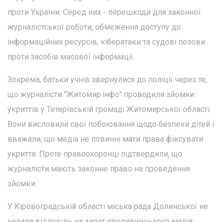
проти України. Серед них - перешкоди для законної
журналістської роботи, обмеження доступу до
інформаційних ресурсів, кібератаки та судові позови
проти засобів масової інформації.
Зокрема, батьки учнів звернулися до поліції через те,
що журналісти "Житомир.інфо" проводили зйомки
укриттів у Тетерівській громаді Житомирської області.
Вони висловили свої побоювання щодо безпеки дітей і
вважали, що медіа не повинні мати права фіксувати
укриття. Проте правоохоронці підтвердили, що
журналісти мають законне право на проведення
зйомки.
У Кіровоградській області міська рада Долинської не
надала відповідь на запит кропивницького медіа