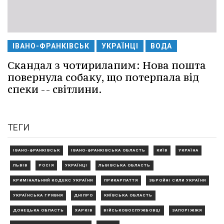
ІВАНО-ФРАНКІВСЬК
УКРАЇНЦІ
ВОДА
Скандал з чотирилапим: Нова пошта
повернула собаку, що потерпала від
спеки -- світлини.
ТЕГИ
ІВАНО-ФРАНКІВСЬК
ІВАНО-ФРАНКІВСЬКА ОБЛАСТЬ
КИЇВ
УКРАЇНА
ЛЬВІВ
РОСІЯ
УКРАЇНЦІ
ЛЬВІВСЬКА ОБЛАСТЬ
КРИМІНАЛЬНИЙ КОДЕКС УКРАЇНИ
ПРИКАРПАТТЯ
ЗБРОЙНІ СИЛИ УКРАЇНИ
УКРАЇНСЬКА ГРИВНЯ
ДНІПРО
КИЇВСЬКА ОБЛАСТЬ
ДОНЕЦЬКА ОБЛАСТЬ
ХАРКІВ
ВІЙСЬКОВОСЛУЖБОВЦІ
ЗАПОРІЖЖЯ