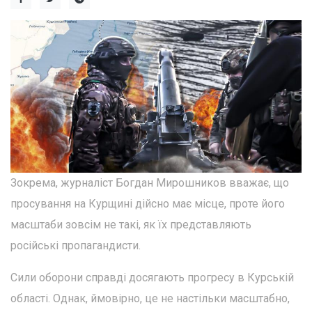
Зокрема, журналіст Богдан Мирошников вважає, що
просування на Курщині дійсно має місце, проте його
масштаби зовсім не такі, як їх представляють
російські пропагандисти.
Сили оборони справді досягають прогресу в Курській
області. Однак, ймовірно, це не настільки масштабно,