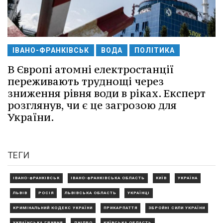
ІВАНО-ФРАНКІВСЬК
ВОДА
ПОЛІТИКА
В Європі атомні електростанції
переживають труднощі через
зниження рівня води в ріках. Експерт
розглянув, чи є це загрозою для
України.
ТЕГИ
ІВАНО-ФРАНКІВСЬК
ІВАНО-ФРАНКІВСЬКА ОБЛАСТЬ
КИЇВ
УКРАЇНА
ЛЬВІВ
РОСІЯ
ЛЬВІВСЬКА ОБЛАСТЬ
УКРАЇНЦІ
КРИМІНАЛЬНИЙ КОДЕКС УКРАЇНИ
ПРИКАРПАТТЯ
ЗБРОЙНІ СИЛИ УКРАЇНИ
УКРАЇНСЬКА ГРИВНЯ
ДНІПРО
КИЇВСЬКА ОБЛАСТЬ