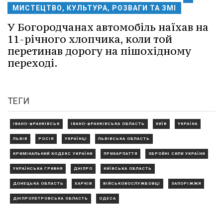
МИСТЕЦТВО, КУЛЬТУРА, РОЗВАГИ ТА ЗМІ
У Богородчанах автомобіль наїхав на
11-річного хлопчика, коли той
перетинав дорогу на пішохідному
переході.
ТЕГИ
ІВАНО-ФРАНКІВСЬК
ІВАНО-ФРАНКІВСЬКА ОБЛАСТЬ
КИЇВ
УКРАЇНА
ЛЬВІВ
РОСІЯ
УКРАЇНЦІ
ЛЬВІВСЬКА ОБЛАСТЬ
КРИМІНАЛЬНИЙ КОДЕКС УКРАЇНИ
ПРИКАРПАТТЯ
ЗБРОЙНІ СИЛИ УКРАЇНИ
УКРАЇНСЬКА ГРИВНЯ
ДНІПРО
КИЇВСЬКА ОБЛАСТЬ
ДОНЕЦЬКА ОБЛАСТЬ
ХАРКІВ
ВІЙСЬКОВОСЛУЖБОВЦІ
ЗАПОРІЖЖЯ
ДНІПРОПЕТРОВСЬКА ОБЛАСТЬ
ОДЕСА