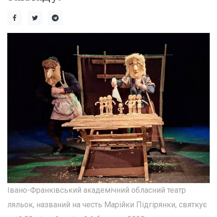
Івано-Франківський академічний обласний театр
ляльок, названий на честь Марійки Підгірянки, святкує