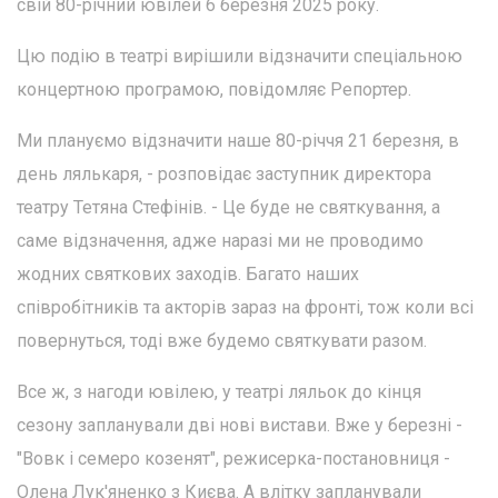
свій 80-річний ювілей 6 березня 2025 року.
Цю подію в театрі вирішили відзначити спеціальною
концертною програмою, повідомляє Репортер.
Ми плануємо відзначити наше 80-річчя 21 березня, в
день лялькаря, - розповідає заступник директора
театру Тетяна Стефінів. - Це буде не святкування, а
саме відзначення, адже наразі ми не проводимо
жодних святкових заходів. Багато наших
співробітників та акторів зараз на фронті, тож коли всі
повернуться, тоді вже будемо святкувати разом.
Все ж, з нагоди ювілею, у театрі ляльок до кінця
сезону запланували дві нові вистави. Вже у березні -
"Вовк і семеро козенят", режисерка-постановниця -
Олена Лук'яненко з Києва. А влітку запланували