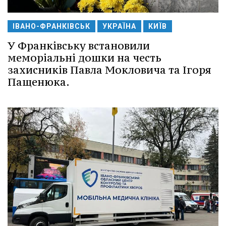
ІВАНО-ФРАНКІВСЬК
УКРАЇНА
КИЇВ
У Франківську встановили
меморіальні дошки на честь
захисників Павла Мокловича та Ігоря
Пащенюка.