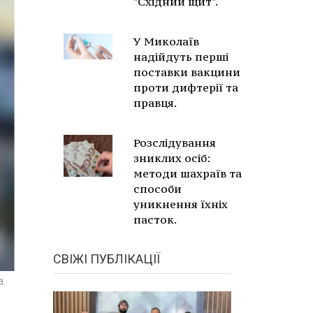
"Східний щит".
У Миколаїв
надійдуть перші
поставки вакцини
проти дифтерії та
правця.
Розслідування
зниклих осіб:
методи шахраїв та
способи
уникнення їхніх
пасток.
СВІЖІ ПУБЛІКАЦІЇ
а.