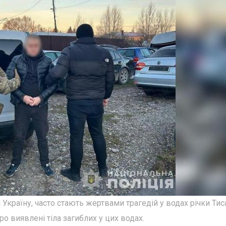
Україну, часто стають жертвами трагедій у водах річки Тис
 виявлені тіла загиблих у цих водах.