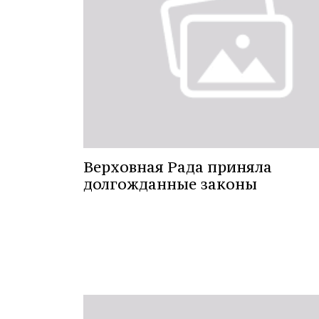
Верховная Рада приняла
долгожданные законы