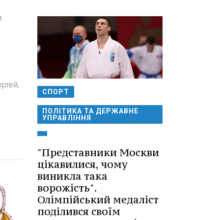
.
ртей,
СПОРТ
ПОЛІТИКА ТА ДЕРЖАВНЕ
УПРАВЛІННЯ
"Представники Москви
цікавилися, чому
виникла така
ворожість".
Олімпійський медаліст
поділився своїм