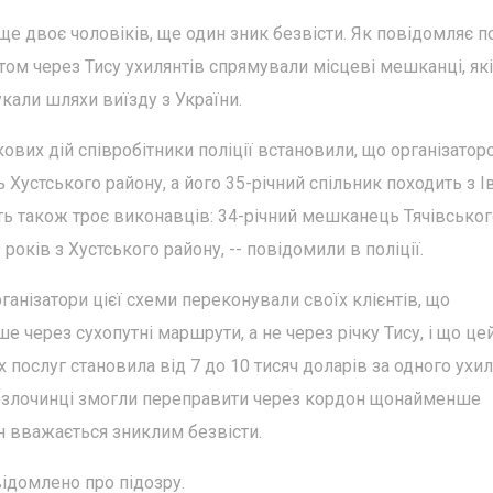
 ще двоє чоловіків, ще один зник безвісти. Як повідомляє п
ом через Тису ухилянтів спрямували місцеві мешканці, які
кали шляхи виїзду з України.
ових дій співробітники поліції встановили, що організатор
Хустського району, а його 35-річний спільник походить з І
ть також троє виконавців: 34-річний мешканець Тячівськог
 років з Хустського району, -- повідомили в поліції.
анізатори цієї схеми переконували своїх клієнтів, що
через сухопутні маршрути, а не через річку Тису, і що це
х послуг становила від 7 до 10 тисяч доларів за одного ухил
м злочинці змогли переправити через кордон щонайменше
ин вважається зниклим безвісти.
відомлено про підозру.