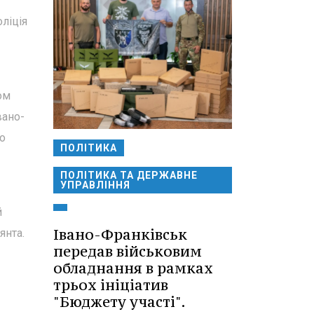
оліція
ом
вано-
о
ПОЛІТИКА
ПОЛІТИКА ТА ДЕРЖАВНЕ
УПРАВЛІННЯ
й
Івано-Франківськ
янта.
передав військовим
обладнання в рамках
трьох ініціатив
"Бюджету участі".