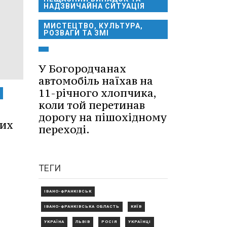
НАДЗВИЧАЙНА СИТУАЦІЯ
МИСТЕЦТВО, КУЛЬТУРА,
РОЗВАГИ ТА ЗМІ
У Богородчанах
автомобіль наїхав на
11-річного хлопчика,
коли той перетинав
дорогу на пішохідному
них
переході.
ТЕГИ
ІВАНО-ФРАНКІВСЬК
ІВАНО-ФРАНКІВСЬКА ОБЛАСТЬ
КИЇВ
УКРАЇНА
ЛЬВІВ
РОСІЯ
УКРАЇНЦІ