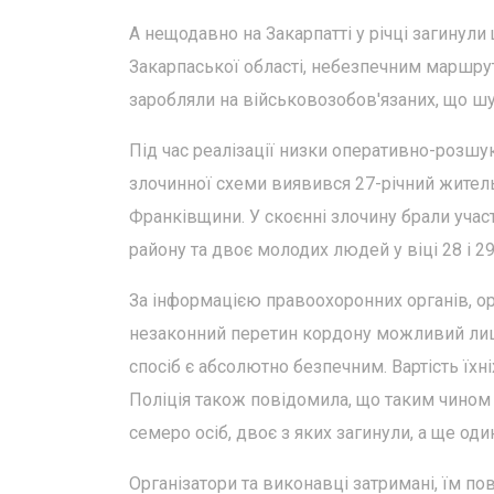
А нещодавно на Закарпатті у річці загинули
Закарпаської області, небезпечним маршрут
заробляли на військовозобов'язаних, що шу
Під час реалізації низки оперативно-розшук
злочинної схеми виявився 27-річний житель 
Франківщини. У скоєнні злочину брали учас
району та двоє молодих людей у віці 28 і 29
За інформацією правоохоронних органів, орг
незаконний перетин кордону можливий лише 
спосіб є абсолютно безпечним. Вартість їхні
Поліція також повідомила, що таким чино
семеро осіб, двоє з яких загинули, а ще од
Організатори та виконавці затримані, їм по