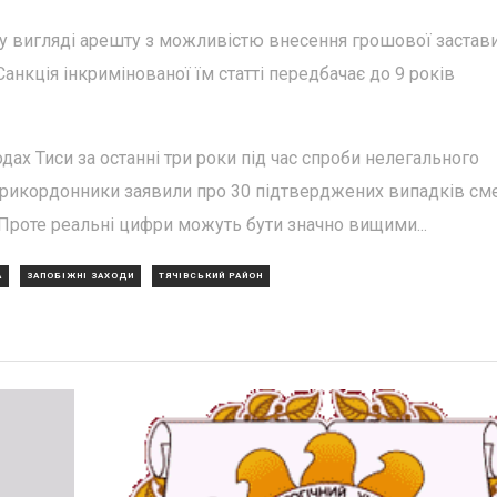
у вигляді арешту з можливістю внесення грошової застави
Санкція інкримінованої їм статті передбачає до 9 років
одах Тиси за останні три роки під час спроби нелегального
прикордонники заявили про 30 підтверджених випадків сме
 Проте реальні цифри можуть бути значно вищими...
А
ЗАПОБІЖНІ ЗАХОДИ
ТЯЧІВСЬКИЙ РАЙОН