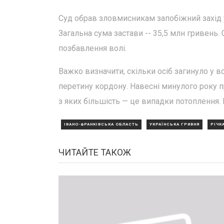
Суд обрав зловмисникам запобіжний захід 
Загальна сума застави -- 35,5 млн гривень. 
позбавлення волі.
Важко визначити, скільки осіб загинуло у в
перетину кордону. Навесні минулого року 
з яких більшість — це випадки потоплення.
ІВАНО-ФРАНКІВСЬКА ОБЛАСТЬ
УКРАЇНСЬКА ГРИВНЯ
РІЧК
ЧИТАЙТЕ ТАКОЖ