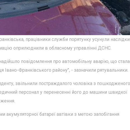
ранківська, працівники служби порятунку усунули наслідки
мацію оприлюднили в обласному управлінні ДСНС.
 надійшло повідомлення про автомобільну аварію, що стала
ця Івано-Франківського району", - зазначили рятувальники.
иденту, звільнили постраждалого чоловіка з пошкодженог
медичний персонал у перенесенні його до машини швидкої
еження.
ми акумуляторної батареї автівки з метою запобігання