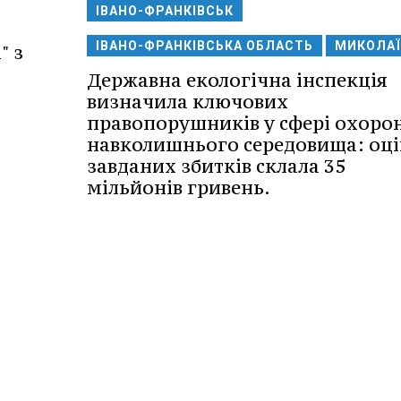
ІВАНО-ФРАНКІВСЬК
ІВАНО-ФРАНКІВСЬКА ОБЛАСТЬ
МИКОЛАЇ
" з
Державна екологічна інспекція
визначила ключових
правопорушників у сфері охоро
навколишнього середовища: оц
завданих збитків склала 35
мільйонів гривень.