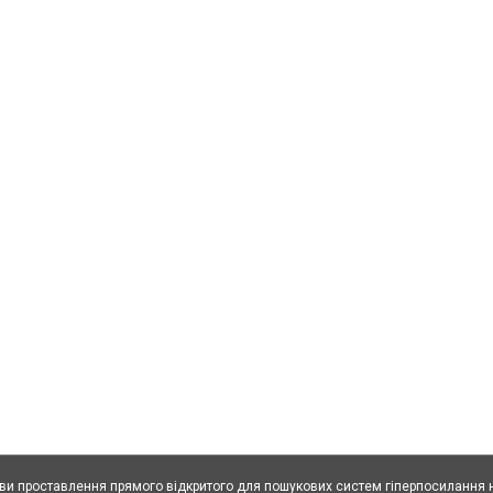
ови проставлення прямого відкритого для пошукових систем гіперпосилання н