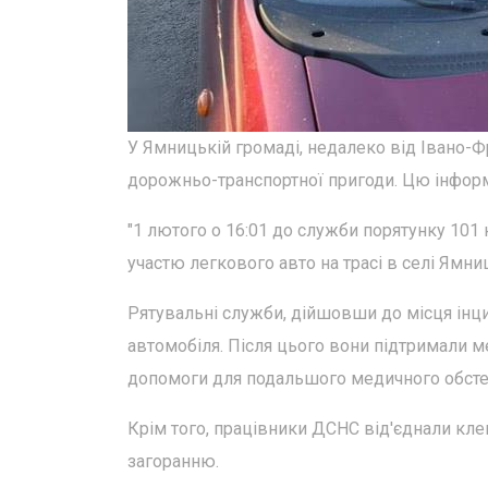
У Ямницькій громаді, недалеко від Івано-Ф
дорожньо-транспортної пригоди. Цю інфор
"1 лютого о 16:01 до служби порятунку 101
участю легкового авто на трасі в селі Ямни
Рятувальні служби, дійшовши до місця інц
автомобіля. Після цього вони підтримали 
допомоги для подальшого медичного обст
Крім того, працівники ДСНС від'єднали кле
загоранню.