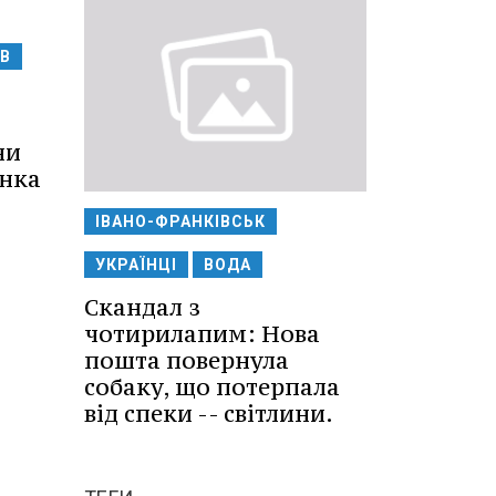
В
ни
інка
ІВАНО-ФРАНКІВСЬК
УКРАЇНЦІ
ВОДА
Скандал з
чотирилапим: Нова
пошта повернула
собаку, що потерпала
від спеки -- світлини.