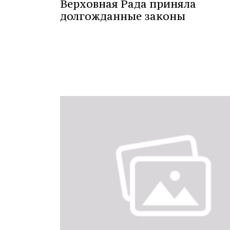
Верховная Рада приняла
долгожданные законы