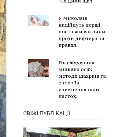
"Східний щит".
У Миколаїв
надійдуть перші
поставки вакцини
проти дифтерії та
правця.
Розслідування
зниклих осіб:
методи шахраїв та
способи
уникнення їхніх
пасток.
СВІЖІ ПУБЛІКАЦІЇ