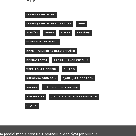
ТЕГИ
ІВАНО-ФРАНКІВСЬК
ІВАНО-ФРАНКІВСЬКА ОБЛАСТЬ
КИЇВ
УКРАЇНА
ЛЬВІВ
РОСІЯ
УКРАЇНЦІ
ЛЬВІВСЬКА ОБЛАСТЬ
КРИМІНАЛЬНИЙ КОДЕКС УКРАЇНИ
ПРИКАРПАТТЯ
ЗБРОЙНІ СИЛИ УКРАЇНИ
УКРАЇНСЬКА ГРИВНЯ
ДНІПРО
КИЇВСЬКА ОБЛАСТЬ
ДОНЕЦЬКА ОБЛАСТЬ
ХАРКІВ
ВІЙСЬКОВОСЛУЖБОВЦІ
ЗАПОРІЖЖЯ
ДНІПРОПЕТРОВСЬКА ОБЛАСТЬ
ОДЕСА
а paralel-media.com.ua. Посилання має бути розміщене