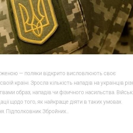
пруженою — поляки відкрито висловлюють своє
оїй країні. Зросла кількість нападів на українців рі
ртвами образ, нападів чи фізичного насильства. Військ
ції щодо того, як найкраще діяти в таких умовах.
. Підполковник Збройних...