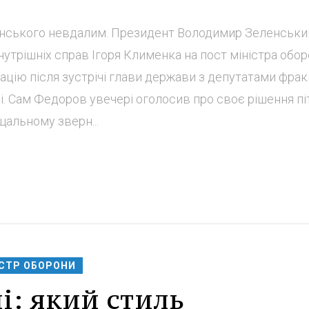
енського невдалим. Президент Володимир Зеленськи
утрішніх справ Ігоря Клименка на пост міністра обор
ію після зустрічі глави держави з депутатами фракц
і. Сам Федоров увечері оголосив про своє рішення пі
щальному зверн...
ІСТР ОБОРОНИ
і: який стиль