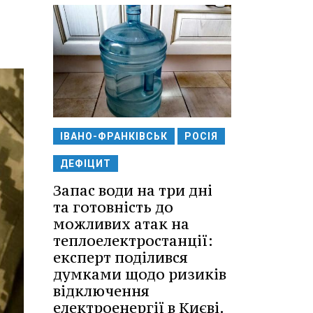
ІВАНО-ФРАНКІВСЬК
РОСІЯ
ДЕФІЦИТ
Запас води на три дні
та готовність до
можливих атак на
теплоелектростанції:
експерт поділився
думками щодо ризиків
відключення
електроенергії в Києві.