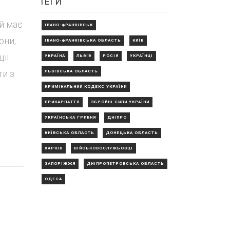
ТЕГИ
й має
ІВАНО-ФРАНКІВСЬК
они,
ІВАНО-ФРАНКІВСЬКА ОБЛАСТЬ
КИЇВ
ії
УКРАЇНА
ЛЬВІВ
РОСІЯ
УКРАЇНЦІ
ти з
ЛЬВІВСЬКА ОБЛАСТЬ
КРИМІНАЛЬНИЙ КОДЕКС УКРАЇНИ
ПРИКАРПАТТЯ
ЗБРОЙНІ СИЛИ УКРАЇНИ
УКРАЇНСЬКА ГРИВНЯ
ДНІПРО
КИЇВСЬКА ОБЛАСТЬ
ДОНЕЦЬКА ОБЛАСТЬ
ХАРКІВ
ВІЙСЬКОВОСЛУЖБОВЦІ
ЗАПОРІЖЖЯ
ДНІПРОПЕТРОВСЬКА ОБЛАСТЬ
ОДЕСА