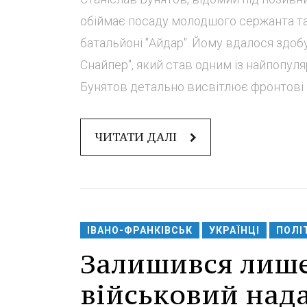
обіймає посаду молодшого сержанта т
батальйоні "Айдар". Йому вдалося здоб
Снайпер", який став одним із найпопуля
Бунятов детально висвітлює фронтові п
ЧИТАТИ ДАЛІ
ІВАНО-ФРАНКІВСЬК
УКРАЇНЦІ
ПОЛІ
Залишився лише
військовий над