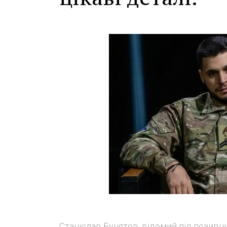
Станіслав Бунятов, відомий під позив