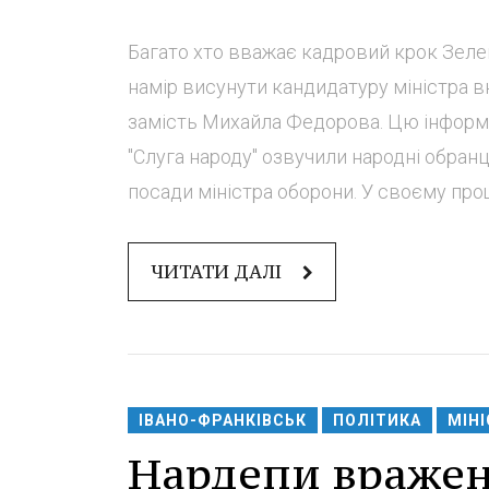
Багато хто вважає кадровий крок Зел
намір висунути кандидатуру міністра вн
замість Михайла Федорова. Цю інформац
"Слуга народу" озвучили народні обранц
посади міністра оборони. У своєму про
ЧИТАТИ ДАЛІ
ІВАНО-ФРАНКІВСЬК
ПОЛІТИКА
МІН
Нардепи вражен