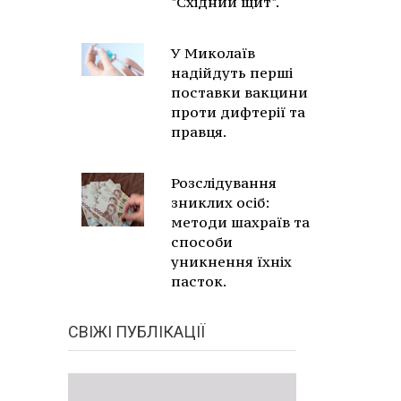
"Східний щит".
У Миколаїв
надійдуть перші
поставки вакцини
проти дифтерії та
правця.
Розслідування
зниклих осіб:
методи шахраїв та
способи
уникнення їхніх
пасток.
СВІЖІ ПУБЛІКАЦІЇ