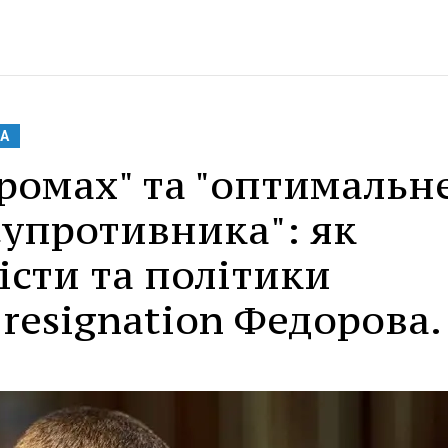
А
ромах" та "оптимальн
супротивника": як
істи та політики
 resignation Федорова.