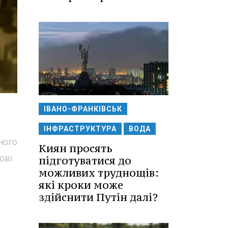
ІВАНО-ФРАНКІВСЬК
ІНФРАСТРУКТУРА
ВОДА
зного
Киян просять
ові
підготуватися до
можливих труднощів:
які кроки може
здійснити Путін далі?