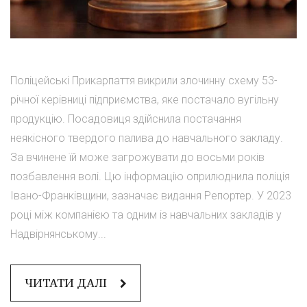
Поліцейські Прикарпаття викрили злочинну схему 53-
річної керівниці підприємства, яке постачало вугільну
продукцію. Посадовиця здійснила постачання
неякісного твердого палива до навчального закладу.
За вчинене їй може загрожувати до восьми років
позбавлення волі. Цю інформацію оприлюднила поліція
Івано-Франківщини, зазначає видання Репортер. У 2023
році між компанією та одним із навчальних закладів у
Надвірнянському...
ЧИТАТИ ДАЛІ