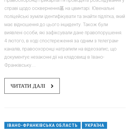
Правоохоронці Прикарпаття проводять розслідування у
справі щодо осквернення墓 на цвинтарі. Ювенальні
поліцейські зуміли ідентифікувати та знайти підлітка, який
має відношення до цього інциденту. Також були
виявлені особи, які зафіксували дане правопорушення.
4 лютого, в ході спостереження за одним з телеграм-
каналів, правоохоронці натрапили на відеозапис, що
документує незаконні дії на кладовищі в Івано-
Франківську....
ЧИТАТИ ДАЛІ
ІВАНО-ФРАНКІВСЬКА ОБЛАСТЬ
УКРАЇНА