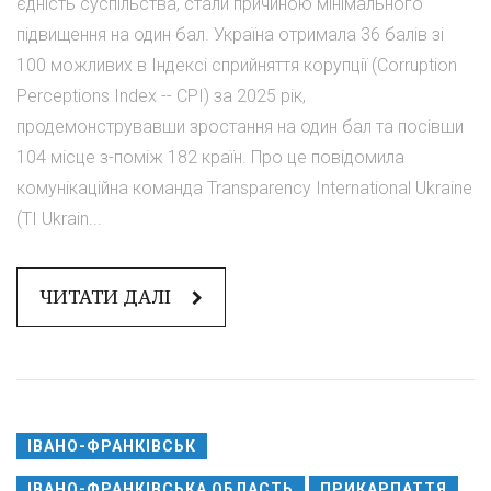
єдність суспільства, стали причиною мінімального
підвищення на один бал. Україна отримала 36 балів зі
100 можливих в Індексі сприйняття корупції (Corruption
Perceptions Index -- CPI) за 2025 рік,
продемонструвавши зростання на один бал та посівши
104 місце з-поміж 182 країн. Про це повідомила
комунікаційна команда Transparency International Ukraine
(TI Ukrain...
ЧИТАТИ ДАЛІ
ІВАНО-ФРАНКІВСЬК
ІВАНО-ФРАНКІВСЬКА ОБЛАСТЬ
ПРИКАРПАТТЯ