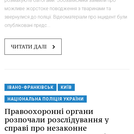
розмахують батогами. Зоозахисники заявили про
можливе жорстоке поводження з тваринами та
звернулися до поліції. Відеоматеріали про інцидент були
опубліковані предс...
ЧИТАТИ ДАЛІ
ІВАНО-ФРАНКІВСЬК
КИЇВ
НАЦІОНАЛЬНА ПОЛІЦІЯ УКРАЇНИ
Правоохоронні органи
розпочали розслідування у
справі про незаконне