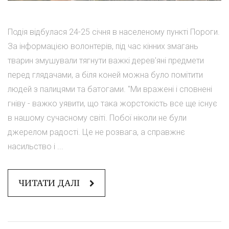
Подія відбулася 24-25 січня в населеному пункті Пороги.
За інформацією волонтерів, під час кінних змагань
тварин змушували тягнути важкі дерев'яні предмети
перед глядачами, а біля коней можна було помітити
людей з палицями та батогами. "Ми вражені і сповнені
гніву - важко уявити, що така жорстокість все ще існує
в нашому сучасному світі. Побої ніколи не були
джерелом радості. Це не розвага, а справжнє
насильство і ...
ЧИТАТИ ДАЛІ