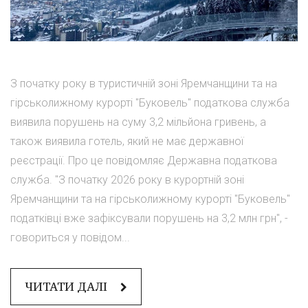
З початку року в туристичній зоні Яремчанщини та на
гірськолижному курорті "Буковель" податкова служба
виявила порушень на суму 3,2 мільйона гривень, а
також виявила готель, який не має державної
реєстрації. Про це повідомляє Державна податкова
служба. "З початку 2026 року в курортній зоні
Яремчанщини та на гірськолижному курорті "Буковель"
податківці вже зафіксували порушень на 3,2 млн грн", -
говориться у повідом...
ЧИТАТИ ДАЛІ