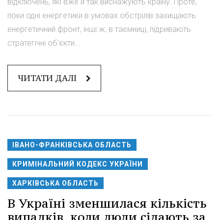
відключень, які вже й так виснажують країну. Проте,
поки одні енергетики в умовах обстрілів захищають
енергетичний фронт, інші ж, в таємниці, підривають
стратегічні об'єкти...
ЧИТАТИ ДАЛІ
ІВАНО-ФРАНКІВСЬКА ОБЛАСТЬ
КРИМІНАЛЬНИЙ КОДЕКС УКРАЇНИ
ХАРКІВСЬКА ОБЛАСТЬ
В Україні зменшилася кількість
випадків, коли люди сідають за