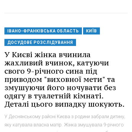
ІВАНО-ФРАНКІВСЬКА ОБЛАСТЬ
КИЇВ
ДОСУДОВЕ РОЗСЛІДУВАННЯ
У Києві жінка вчинила
жахливий вчинок, катуючи
свого 9-річного сина під
приводом "виховної мети" та
змушуючи його ночувати без
одягу в туалетній кімнаті.
Деталі цього випадку шокують.
У Деснянському районі Києва з родини забрали дитину,
яку катувала власна матір. Жінка змушувала 9-річного