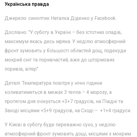
Українська правда
.
Джерело: синоптик Наталка Діденко у Facebook.
Дослівно: "У суботу в Україні – без істотних опадів,
максимум якась десь мряка. У неділю атмосферний
фронт зумовить у більшості областей дощ, подекуди
мокрий сніг та поривчастий, вже до штормових
поривів, вітер".
Деталі: Температура повітря у нічні години
коливатиметься в межах 3 тепла – 4 морозу, а
протягом дня очікується +3+7 градусів, на Півдні та
Заході місцями +5+9 градусів, на Сході – +1+4 градуси.
У Києві в суботу буде переважно сухо, у неділю
атмосферний фронт зумовить дощі, місцями з мокрим