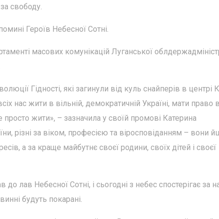
за свободу.
помині Героїв Небесної Сотні.
таменті масових комунікацій Луганської облдержадміністр
.
юції Гідності, які загинули від куль снайперів в центрі 
сіх нас жити в вільній, демократичній Україні, мати право 
е просто жити», – зазначила у своїй промові Катерина
їни, різні за віком, професією та віросповіданням – вони 
ресів, а за краще майбутнє своєї родини, своїх дітей і своєї
в до лав Небесної Сотні, і сьогодні з небес спостерігає за н
винні будуть покарані.