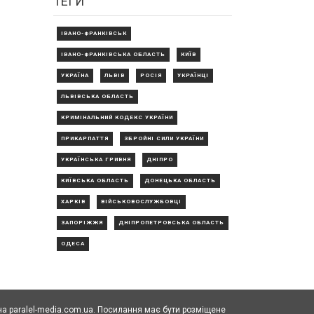
ТЕГИ
ІВАНО-ФРАНКІВСЬК
ІВАНО-ФРАНКІВСЬКА ОБЛАСТЬ
КИЇВ
УКРАЇНА
ЛЬВІВ
РОСІЯ
УКРАЇНЦІ
ЛЬВІВСЬКА ОБЛАСТЬ
КРИМІНАЛЬНИЙ КОДЕКС УКРАЇНИ
ПРИКАРПАТТЯ
ЗБРОЙНІ СИЛИ УКРАЇНИ
УКРАЇНСЬКА ГРИВНЯ
ДНІПРО
КИЇВСЬКА ОБЛАСТЬ
ДОНЕЦЬКА ОБЛАСТЬ
ХАРКІВ
ВІЙСЬКОВОСЛУЖБОВЦІ
ЗАПОРІЖЖЯ
ДНІПРОПЕТРОВСЬКА ОБЛАСТЬ
ОДЕСА
а paralel-media.com.ua. Посилання має бути розміщене