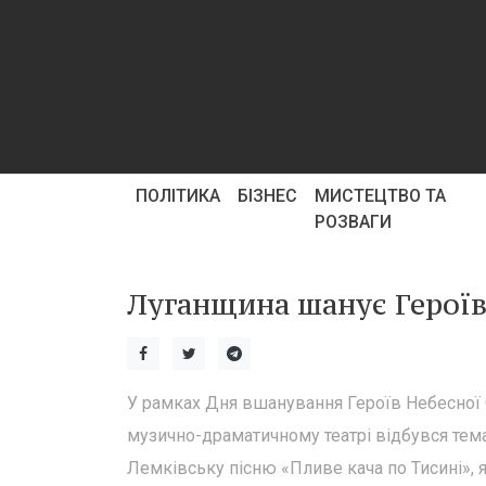
ПОЛІТИКА
БІЗНЕС
МИСТЕЦТВО ТА
РОЗВАГИ
Луганщина шанує Героїв
У рамках Дня вшанування Героїв Небесної
музично-драматичному театрі відбувся тема
Лемківську пісню «Пливе кача по Тисині», 