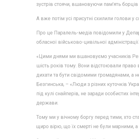
зустрів стоячи, вшановуючи пам’ять борців 
А вже потім усі присутні схилили голови у с
Про це Паралель-медіа повідомили у Депар
обласної військово-цивільної адміністрації
«Цими днями ми вшановуємо учасників Револ
шість років тому. Вони відстоювали право в
дихати та бути свідомими громадянами, а н
Безгинська, – «Люди з різних куточків Укра
під кулі снайперів, не заради особистих інте
держави.
Тому ми у вічному боргу перед тими, хто ста
щиро вірю, що їх смерті не були марними, а 