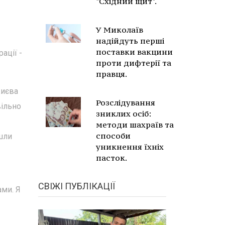
"Східний щит".
У Миколаїв
надійдуть перші
поставки вакцини
ації -
проти дифтерії та
правця.
Києва
Розслідування
вільно
зниклих осіб:
методи шахраїв та
способи
йшли
уникнення їхніх
пасток.
СВІЖІ ПУБЛІКАЦІЇ
ами. Я