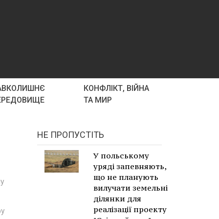
АВКОЛИШНЄ
КОНФЛІКТ, ВІЙНА
ЕРЕДОВИЩЕ
ТА МИР
НЕ ПРОПУСТІТЬ
У польському
уряді запевняють,
що не планують
му
вилучати земельні
ділянки для
реалізації проекту
ру