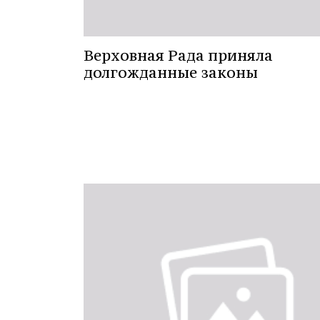
Верховная Рада приняла
долгожданные законы