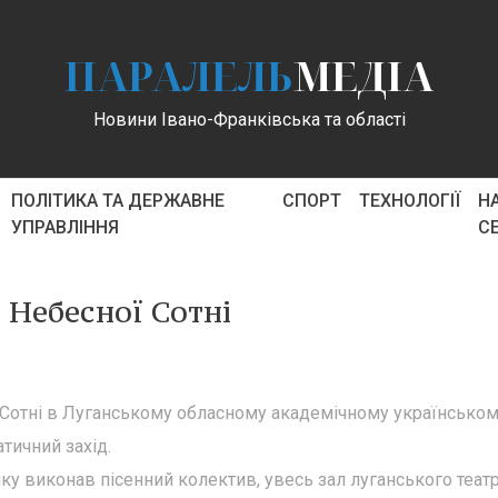
ПАРАЛЕЛЬ
МЕДІА
Новини Івано-Франківська та області
ПОЛІТИКА ТА ДЕРЖАВНЕ
СПОРТ
ТЕХНОЛОГІЇ
Н
УПРАВЛІННЯ
С
 Небесної Сотні
 Сотні в Луганському обласному академічному українсько
тичний захід.
яку виконав пісенний колектив, увесь зал луганського теат