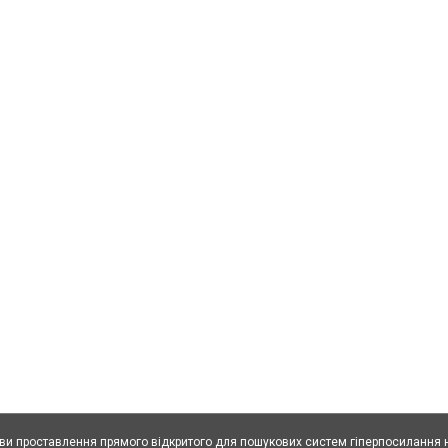
ови проставлення прямого відкритого для пошукових систем гіперпосилання н