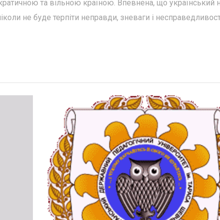
ократичною та вільною країною. Впевнена, що український 
ніколи не буде терпіти неправди, зневаги і несправедливост