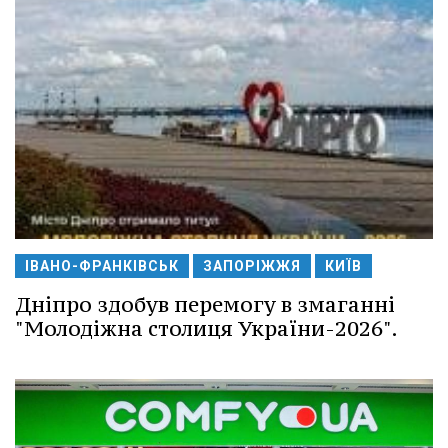
ІВАНО-ФРАНКІВСЬК
ЗАПОРІЖЖЯ
КИЇВ
Дніпро здобув перемогу в змаганні
"Молодіжна столиця України-2026".