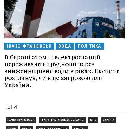
ІВАНО-ФРАНКІВСЬК
ВОДА
ПОЛІТИКА
В Європі атомні електростанції
переживають труднощі через
зниження рівня води в ріках. Експерт
розглянув, чи є це загрозою для
України.
ТЕГИ
ІВАНО-ФРАНКІВСЬК
ІВАНО-ФРАНКІВСЬКА ОБЛАСТЬ
КИЇВ
УКРАЇНА
ЛЬВІВ
РОСІЯ
ЛЬВІВСЬКА ОБЛАСТЬ
УКРАЇНЦІ