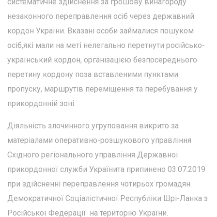
систематичне здійснення за грошову винагороду
незаконного переправлення осіб через державний
кордон України. Вказані особи займалися пошуком
осіб,які мали на меті нелегально перетнути російсько-
український кордон, організацією безпосереднього
перетину кордону поза вставленими пунктами
пропуску, маршрутів переміщення та перебування у
прикордонній зоні.
Діяльність злочинного угруповання викрито за
матеріалами оперативно-розшукового управління
Східного регіонального управління Державної
прикордонної служби Українита припинено 03.07.2019
при здійсненні переправлення чотирьох громадян
Демократичної Соціалістичної Республіки Шрі-Ланка з
Російської Федерації на територію України.