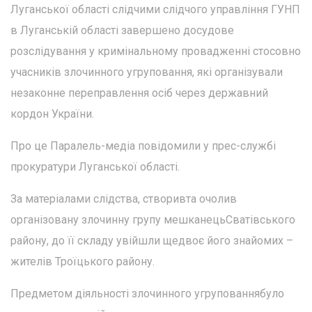
Луганської області слідчими слідчого управління ГУНП
в Луганській області завершено досудове
розслідування у кримінальному провадженні стосовно
учасників злочинного угруповання, які організували
незаконне переправлення осіб через державний
кордон України.
Про це Паралель-медіа повідомили у прес-службі
прокуратури Луганської області.
За матеріалами слідства, створивта очолив
організовану злочинну групу мешканецьСватівського
району, до її складу увійшли щедвоє його знайомих –
жителів Троїцького району.
Предметом діяльності злочинного угрупованнябуло