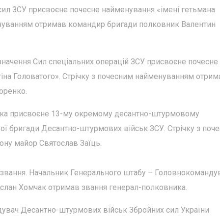
х сил ЗСУ присвоєне почесне найменування «імені гетьмана
енуванням отримав командир бригади полковник Валентин
начення Сил спеціальних операцій ЗСУ присвоєне почесне
іна Головатого». Стрічку з почесним найменуванням отрим
оренко.
нюка присвоєне 13-му окремому десантно-штурмовому
ої бригади Десантно-штурмових військ ЗСУ. Стрічку з поч
ну майор Святослав Заїць.
 звання. Начальник Генерального штабу – Головнокоманду
услан Хомчак отримав звання генерал-полковника.
дувач Десантно-штурмових військ Збройних сил України