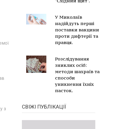
"Східний щит".
У Миколаїв
надійдуть перші
поставки вакцини
проти дифтерії та
правця.
емої
Розслідування
зниклих осіб:
методи шахраїв та
способи
ав
уникнення їхніх
пасток.
СВІЖІ ПУБЛІКАЦІЇ
у з