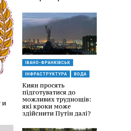
ІВАНО-ФРАНКІВСЬК
ІНФРАСТРУКТУРА
ВОДА
Киян просять
підготуватися до
можливих труднощів:
 и
які кроки може
здійснити Путін далі?