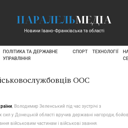
ПАРАЛЕЛЬ
МЕДІА
Новини Івано-Франківська та області
ПОЛІТИКА ТА ДЕРЖАВНЕ
СПОРТ
ТЕХНОЛОГІЇ
Н
УПРАВЛІННЯ
С
йськовослужбовців ООС
раїни
, Володимир Зеленський під час зустрічі з
 сил у Донецькій області вручив державні нагороди, бойо
ання військовим частинам і військові звання.