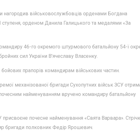
ви нагородив військовослужбовців орденами Богдана
ІІІ ступеня, орденом Данила Галицького та медалями «За
омандиру 46-го окремого штурмового батальйону 54-ї окр
бройних сил України В’ячеславу Власенку.
о бойових прапорів командирам військових частин.
ремої механізованої бригади Сухопутних військ ЗСУ отрим
з почесним найменуванням вручено командиру батальйону
СУ присвоєне почесне найменування «Свята Варвара». Стрічк
р бригади полковник Федір Ярошевич.