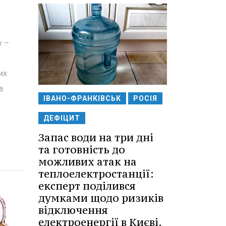
у –
их
а
ІВАНО-ФРАНКІВСЬК
РОСІЯ
ДЕФІЦИТ
Запас води на три дні
та готовність до
можливих атак на
теплоелектростанції:
експерт поділився
думками щодо ризиків
відключення
електроенергії в Києві.