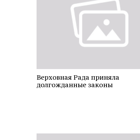
Верховная Рада приняла
долгожданные законы