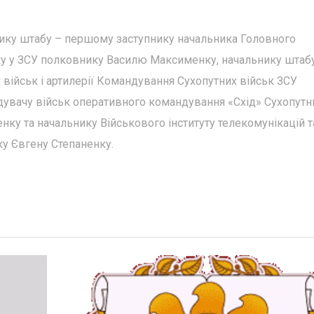
ику штабу – першому заступнику начальника Головного
ку у ЗСУ полковнику Василю Максименку, начальнику штаб
військ і артилерії Командування Сухопутних військ ЗСУ
увачу військ оперативного командування «Схід» Сухопутн
ку та начальнику Військового інституту телекомунікацій т
ку Євгену Степаненку.