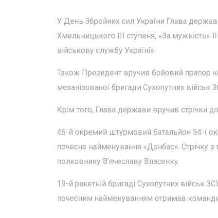
У День Збройних сил України Глава держа
Хмельницького ІІІ ступеня, «За мужність» 
військову службу Україні».
Також Президент вручив бойовий прапор к
механізованої бригади Сухопутних військ З
Крім того, Глава держави вручив стрічки д
46-й окремий штурмовий батальйон 54-ї ок
почесне найменування «Донбас». Стрічку 
полковнику В’ячеславу Власенку.
19-й ракетній бригаді Сухопутних військ З
почесним найменуванням отримав команди