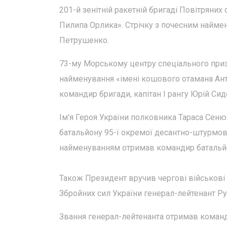
201-й зенітній ракетній бригаді Повітряни
Пилипа Орлика». Стрічку з почесним найм
Петрушенко.
73-му Морському центру спеціального приз
найменування «імені кошового отамана Ант
командир бригади, капітан І рангу Юрій Сид
Ім'я Героя України полковника Тараса Се
батальйону 95-ї окремої десантно-штурмов
найменуванням отримав командир батальйо
Також Президент вручив чергові військові
Збройних сил України генерал-лейтенант Р
Звання генерал-лейтенанта отримав коман