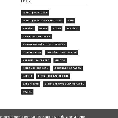
ТЕГИ
ІВАНО-ФРАНКІВСЬК
ІВАНО-ФРАНКІВСЬКА ОБЛАСТЬ
КИЇВ
УКРАЇНА
ЛЬВІВ
РОСІЯ
УКРАЇНЦІ
ЛЬВІВСЬКА ОБЛАСТЬ
КРИМІНАЛЬНИЙ КОДЕКС УКРАЇНИ
ПРИКАРПАТТЯ
ЗБРОЙНІ СИЛИ УКРАЇНИ
УКРАЇНСЬКА ГРИВНЯ
ДНІПРО
КИЇВСЬКА ОБЛАСТЬ
ДОНЕЦЬКА ОБЛАСТЬ
ХАРКІВ
ВІЙСЬКОВОСЛУЖБОВЦІ
ЗАПОРІЖЖЯ
ДНІПРОПЕТРОВСЬКА ОБЛАСТЬ
ОДЕСА
а paralel-media.com.ua. Посилання має бути розміщене