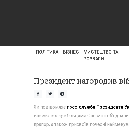
ПОЛІТИКА
БІЗНЕС
МИСТЕЦТВО ТА
РОЗВАГИ
Президент нагородив ві
Як повідомляє
прес-служба Президента Ук
військовослужбовцями Операції об’єднаних
прапор, а також присвоїв почесні найменув