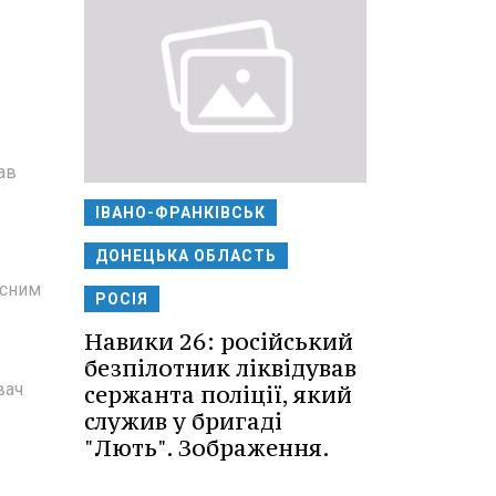
ав
ІВАНО-ФРАНКІВСЬК
ДОНЕЦЬКА ОБЛАСТЬ
есним
РОСІЯ
Навики 26: російський
безпілотник ліквідував
вач
сержанта поліції, який
служив у бригаді
"Лють". Зображення.