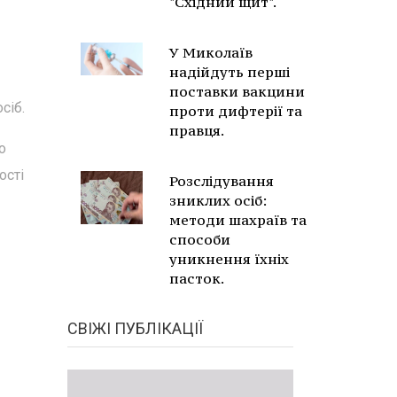
"Східний щит".
У Миколаїв
надійдуть перші
поставки вакцини
сіб.
проти дифтерії та
правця.
о
ості
Розслідування
зниклих осіб:
методи шахраїв та
способи
уникнення їхніх
пасток.
СВІЖІ ПУБЛІКАЦІЇ