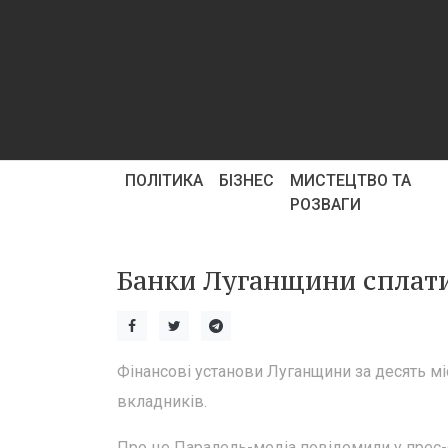
ПОЛІТИКА
БІЗНЕС
МИСТЕЦТВО ТА
РОЗВАГИ
Банки Луганщини сплати
Фінансові установи Луганщини за десять мі
вкладників.
Про це Паралель-медіа повідомили у прес-с