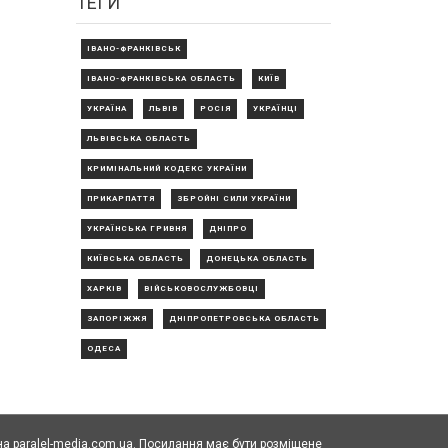
ТЕГИ
ІВАНО-ФРАНКІВСЬК
ІВАНО-ФРАНКІВСЬКА ОБЛАСТЬ
КИЇВ
УКРАЇНА
ЛЬВІВ
РОСІЯ
УКРАЇНЦІ
ЛЬВІВСЬКА ОБЛАСТЬ
КРИМІНАЛЬНИЙ КОДЕКС УКРАЇНИ
ПРИКАРПАТТЯ
ЗБРОЙНІ СИЛИ УКРАЇНИ
УКРАЇНСЬКА ГРИВНЯ
ДНІПРО
КИЇВСЬКА ОБЛАСТЬ
ДОНЕЦЬКА ОБЛАСТЬ
ХАРКІВ
ВІЙСЬКОВОСЛУЖБОВЦІ
ЗАПОРІЖЖЯ
ДНІПРОПЕТРОВСЬКА ОБЛАСТЬ
ОДЕСА
а paralel-media.com.ua. Посилання має бути розміщене