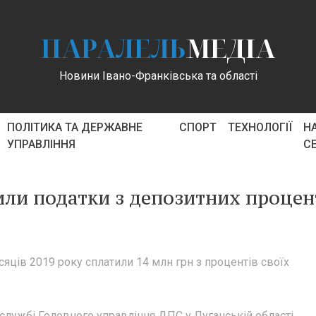
ПАРАЛЕЛЬ
МЕДІА
Новини Івано-Франківська та області
ПОЛІТИКА ТА ДЕРЖАВНЕ
СПОРТ
ТЕХНОЛОГІЇ
Н
УПРАВЛІННЯ
С
ли податки з депозитних процен
сяців 2019 року сплатили 14 млн грн з процентів своїх
лужбі Головного управління ДПС у Луганській області.