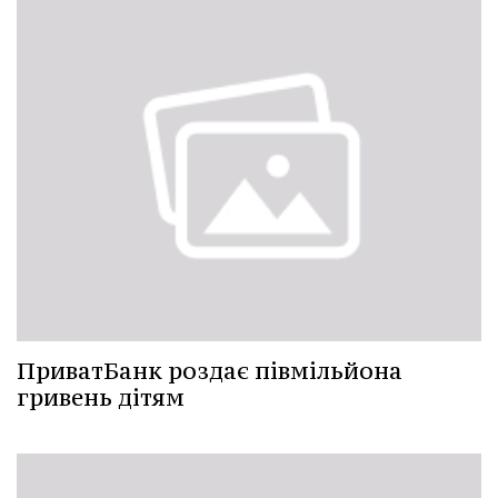
ПриватБанк роздає півмільйона
гривень дітям