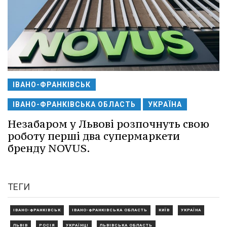
ІВАНО-ФРАНКІВСЬК
ІВАНО-ФРАНКІВСЬКА ОБЛАСТЬ
УКРАЇНА
Незабаром у Львові розпочнуть свою
роботу перші два супермаркети
бренду NOVUS.
ТЕГИ
ІВАНО-ФРАНКІВСЬК
ІВАНО-ФРАНКІВСЬКА ОБЛАСТЬ
КИЇВ
УКРАЇНА
ЛЬВІВ
РОСІЯ
УКРАЇНЦІ
ЛЬВІВСЬКА ОБЛАСТЬ