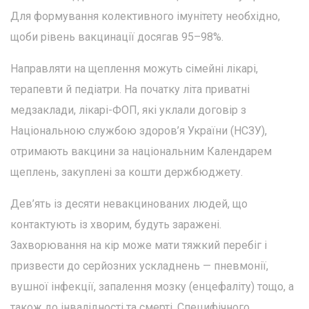
Для формування колективного імунітету необхідно,
щоби рівень вакцинації досягав 95–98%.
Направляти на щеплення можуть сімейні лікарі,
терапевти й педіатри. На початку літа приватні
медзаклади, лікарі-ФОП, які уклали договір з
Національною службою здоров’я України (НСЗУ),
отримають вакцини за національним Календарем
щеплень, закуплені за кошти держбюджету.
Дев’ять із десяти невакцинованих людей, що
контактують із хворим, будуть заражені.
Захворювання на кір може мати тяжкий перебіг і
призвести до серйозних ускладнень — пневмонії,
вушної інфекції, запалення мозку (енцефаліту) тощо, а
також до інвалідності та смерті. Специфічного