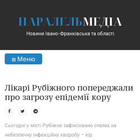
ПАРАЛЕЛЬ
МЕДІА
Новини Івано-Франківська та області
Меню
Лікарі Рубіжного попереджали
про загрозу епідемії кору
Сьогодні у місті Рубіжне зафіксовано спалах на
небезпечну інфекційну хворобу – кір.