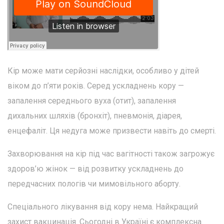
Кір може мати серйозні наслідки, особливо у дітей
віком до п’яти років. Серед ускладнень кору —
запалення середнього вуха (отит), запалення
дихальних шляхів (бронхіт), пневмонія, діарея,
енцефаліт. Ця недуга може призвести навіть до смерті.
Захворювання на кір під час вагітності також загрожує
здоров’ю жінок — від розвитку ускладнень до
передчасних пологів чи мимовільного аборту.
Спеціального лікування від кору нема. Найкращий
захист вакцинація. Сьогодні в Україні є комплексна