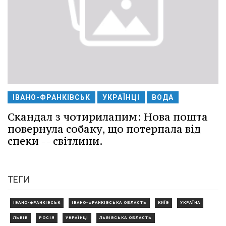
ІВАНО-ФРАНКІВСЬК
УКРАЇНЦІ
ВОДА
Скандал з чотирилапим: Нова пошта
повернула собаку, що потерпала від
спеки -- світлини.
ТЕГИ
ІВАНО-ФРАНКІВСЬК
ІВАНО-ФРАНКІВСЬКА ОБЛАСТЬ
КИЇВ
УКРАЇНА
ЛЬВІВ
РОСІЯ
УКРАЇНЦІ
ЛЬВІВСЬКА ОБЛАСТЬ