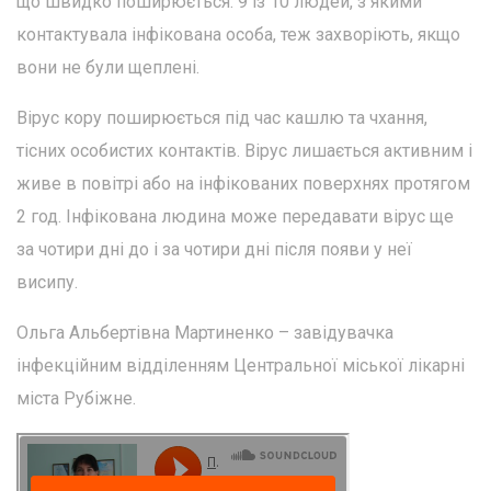
що швидко поширюється. 9 із 10 людей, з якими
контактувала інфікована особа, теж захворіють, якщо
вони не були щеплені.
Вірус кору поширюється під час кашлю та чхання,
тісних особистих контактів. Вірус лишається активним і
живе в повітрі або на інфікованих поверхнях протягом
2 год. Інфікована людина може передавати вірус ще
за чотири дні до і за чотири дні після появи у неї
висипу.
Ольга Альбертівна Мартиненко – завідувачка
інфекційним відділенням Центральної міської лікарні
міста Рубіжне.