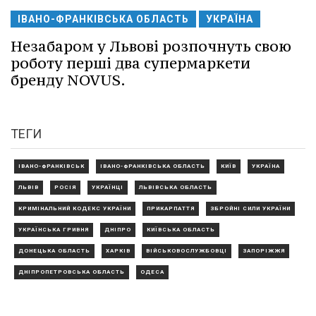
ІВАНО-ФРАНКІВСЬКА ОБЛАСТЬ
УКРАЇНА
Незабаром у Львові розпочнуть свою
роботу перші два супермаркети
бренду NOVUS.
ТЕГИ
ІВАНО-ФРАНКІВСЬК
ІВАНО-ФРАНКІВСЬКА ОБЛАСТЬ
КИЇВ
УКРАЇНА
ЛЬВІВ
РОСІЯ
УКРАЇНЦІ
ЛЬВІВСЬКА ОБЛАСТЬ
КРИМІНАЛЬНИЙ КОДЕКС УКРАЇНИ
ПРИКАРПАТТЯ
ЗБРОЙНІ СИЛИ УКРАЇНИ
УКРАЇНСЬКА ГРИВНЯ
ДНІПРО
КИЇВСЬКА ОБЛАСТЬ
ДОНЕЦЬКА ОБЛАСТЬ
ХАРКІВ
ВІЙСЬКОВОСЛУЖБОВЦІ
ЗАПОРІЖЖЯ
ДНІПРОПЕТРОВСЬКА ОБЛАСТЬ
ОДЕСА