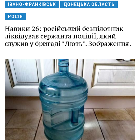
ІВАНО-ФРАНКІВСЬК
ДОНЕЦЬКА ОБЛАСТЬ
РОСІЯ
Навики 26: російський безпілотник
ліквідував сержанта поліції, який
служив у бригаді "Лють". Зображення.