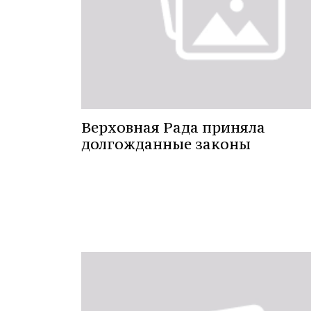
Верховная Рада приняла
долгожданные законы