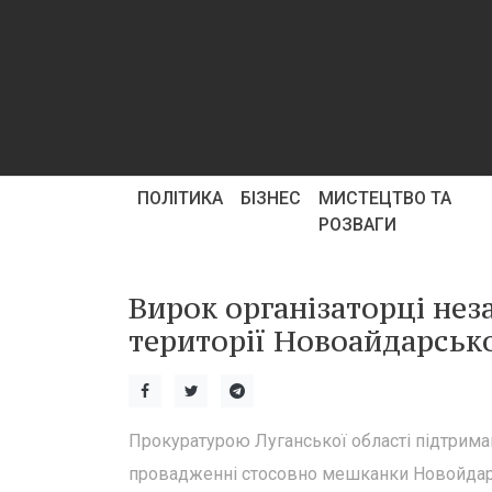
ПОЛІТИКА
БІЗНЕС
МИСТЕЦТВО ТА
РОЗВАГИ
Вирок організаторці не
території Новоайдарськ
Прокуратурою Луганської області підтрима
провадженні стосовно мешканки Новойдарс