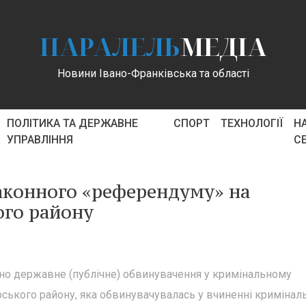
ПАРАЛЕЛЬ
МЕДІА
Новини Івано-Франківська та області
ПОЛІТИКА ТА ДЕРЖАВНЕ
СПОРТ
ТЕХНОЛОГІЇ
Н
УПРАВЛІННЯ
С
законного «референдуму» на
ого району
но державне (публічне) обвинувачення у кримінальному
ького району, яка обвинувачувалась у вчиненні кримінал