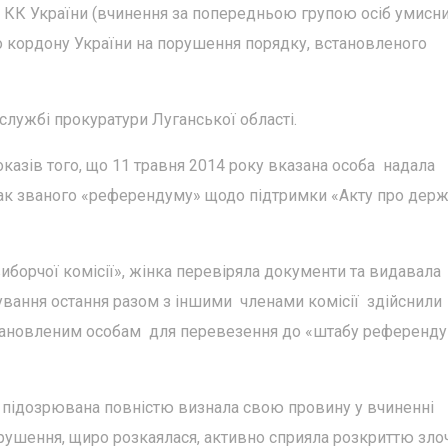
0 КК України (вчинення за попередньою групою осіб умисни
о кордону України на порушення порядку, встановленого
лужбі прокуратури Луганської області.
азів того, що 11 травня 2014 року вказана особа надала
 так званого «референдуму» щодо підтримки «Акту про дер
иборчої комісії», жінка перевіряла документи та видавала
вання остання разом з іншими членами комісії здійснили
становленим особам для перевезення до «штабу референду
я підозрювана повністю визнала свою провину у вчиненні
рушення, щиро розкаялася, активно сприяла розкриттю зло