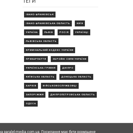
ТЕГИ
ІВАНО-ФРАНКІВСЬК
ІВАНО-ФРАНКІВСЬКА ОБЛАСТЬ
КИЇВ
УКРАЇНА
ЛЬВІВ
РОСІЯ
УКРАЇНЦІ
ЛЬВІВСЬКА ОБЛАСТЬ
КРИМІНАЛЬНИЙ КОДЕКС УКРАЇНИ
ПРИКАРПАТТЯ
ЗБРОЙНІ СИЛИ УКРАЇНИ
УКРАЇНСЬКА ГРИВНЯ
ДНІПРО
КИЇВСЬКА ОБЛАСТЬ
ДОНЕЦЬКА ОБЛАСТЬ
ХАРКІВ
ВІЙСЬКОВОСЛУЖБОВЦІ
ЗАПОРІЖЖЯ
ДНІПРОПЕТРОВСЬКА ОБЛАСТЬ
ОДЕСА
а paralel-media.com.ua. Посилання має бути розміщене