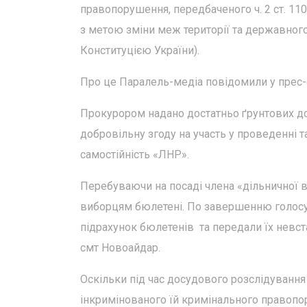
правопорушення, передбаченого ч. 2 ст. 11
з метою зміни меж території та державног
Конституцією України).
Про це Паралель-медіа повідомили у прес-с
Прокурором надано достатньо ґрунтових док
добровільну згоду на участь у проведенні
самостійність «ЛНР».
Перебуваючи на посаді члена «дільничної в
виборцям бюлетені. По завершенню голосу
підрахунок бюлетенів та передали їх нев
смт Новоайдар.
Оскільки під час досудового розслідуванн
інкримінованого їй кримінального правопо