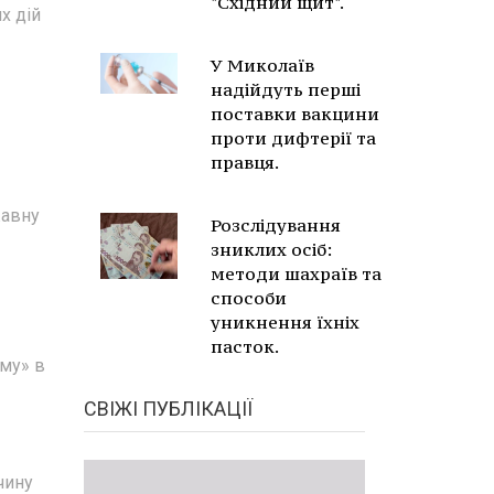
"Східний щит".
х дій
У Миколаїв
надійдуть перші
поставки вакцини
проти дифтерії та
правця.
жавну
Розслідування
зниклих осіб:
методи шахраїв та
способи
уникнення їхніх
пасток.
му» в
СВІЖІ ПУБЛІКАЦІЇ
чину