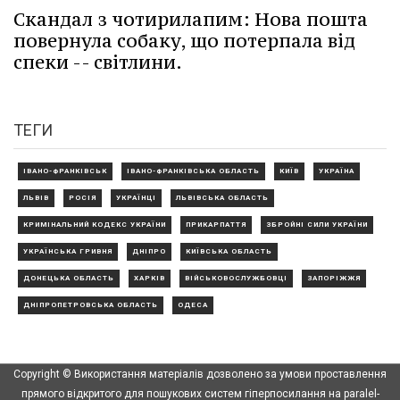
Скандал з чотирилапим: Нова пошта
повернула собаку, що потерпала від
спеки -- світлини.
ТЕГИ
ІВАНО-ФРАНКІВСЬК
ІВАНО-ФРАНКІВСЬКА ОБЛАСТЬ
КИЇВ
УКРАЇНА
ЛЬВІВ
РОСІЯ
УКРАЇНЦІ
ЛЬВІВСЬКА ОБЛАСТЬ
КРИМІНАЛЬНИЙ КОДЕКС УКРАЇНИ
ПРИКАРПАТТЯ
ЗБРОЙНІ СИЛИ УКРАЇНИ
УКРАЇНСЬКА ГРИВНЯ
ДНІПРО
КИЇВСЬКА ОБЛАСТЬ
ДОНЕЦЬКА ОБЛАСТЬ
ХАРКІВ
ВІЙСЬКОВОСЛУЖБОВЦІ
ЗАПОРІЖЖЯ
ДНІПРОПЕТРОВСЬКА ОБЛАСТЬ
ОДЕСА
Copyright © Використання матеріалів дозволено за умови проставлення
прямого відкритого для пошукових систем гіперпосилання на paralel-