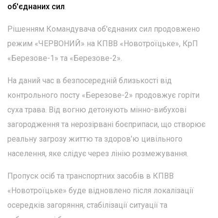
об'єднаних сил
.
Рішенням Командувача об'єднаних сил продовжено
режим «ЧЕРВОНИЙ» на КПВВ «Новотроїцьке», КрП
«Березове-1» та «Березове-2».
На даний час в безпосередній близькості від
контрольного посту «Березове-2» продовжує горіти
суха трава. Від вогню детонують мінно-вибухові
загородження та нерозірвані боєприпаси, що створює
реальну загрозу життю та здоров’ю цивільного
населення, яке слідує через лінію розмежування.
Пропуск осіб та транспортних засобів в КПВВ
«Новотроїцьке» буде відновлено після локалізації
осередків загоряння, стабілізації ситуації та