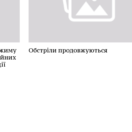
ежиму
Обстріли продовжуються
ойних
ії