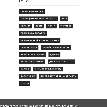
ТЕГИ
ІВАНО-ФРАНКІВСЬК
ІВАНО-ФРАНКІВСЬКА ОБЛАСТЬ
КИЇВ
УКРАЇНА
ЛЬВІВ
РОСІЯ
УКРАЇНЦІ
ЛЬВІВСЬКА ОБЛАСТЬ
КРИМІНАЛЬНИЙ КОДЕКС УКРАЇНИ
ПРИКАРПАТТЯ
ЗБРОЙНІ СИЛИ УКРАЇНИ
УКРАЇНСЬКА ГРИВНЯ
ДНІПРО
КИЇВСЬКА ОБЛАСТЬ
ДОНЕЦЬКА ОБЛАСТЬ
ХАРКІВ
ВІЙСЬКОВОСЛУЖБОВЦІ
ЗАПОРІЖЖЯ
ДНІПРОПЕТРОВСЬКА ОБЛАСТЬ
ОДЕСА
а paralel-media.com.ua. Посилання має бути розміщене