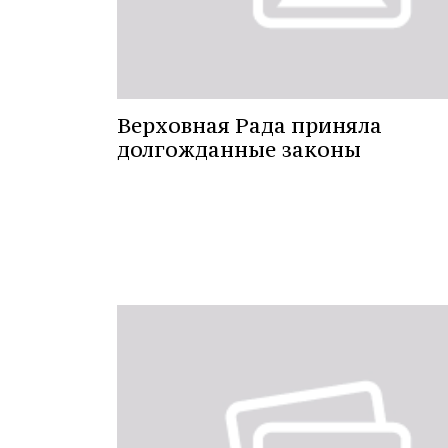
Верховная Рада приняла
долгожданные законы