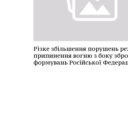
Різке збільшення порушень р
припинення вогню з боку збр
формувань Російської Федерац