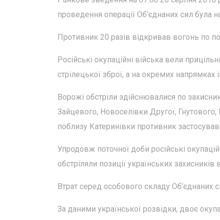
проведення операції Об’єднаних сил була 
Противник 20 разів відкривав вогонь по по
Російські окупаційні війська вели прицільн
стрілецької зброї, а на окремих напрямках 
Ворожі обстріли здійснювалися по захисник
Зайцевого, Новоселівки Другої, Гнутового
поблизу Катеринівки противник застосува
Упродовж поточної доби російські окупаційн
обстріляли позиції українських захисників
Втрат серед особового складу Об’єднаних си
За даними української розвідки, двоє окуп