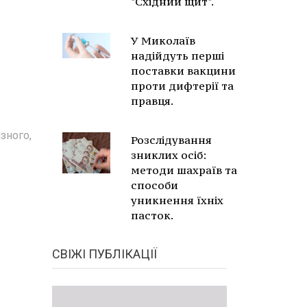
"Східний щит".
У Миколаїв
надійдуть перші
поставки вакцини
проти дифтерії та
правця.
зного,
Розслідування
зниклих осіб:
методи шахраїв та
способи
уникнення їхніх
пасток.
СВІЖІ ПУБЛІКАЦІЇ