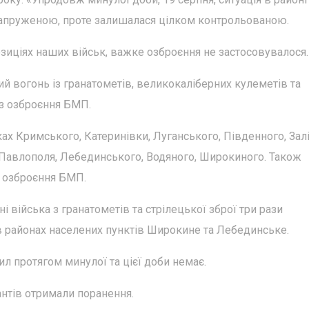
напруженою, проте залишалася цілком контрольованою.
зиціях наших військ, важке озброєння не застосовувалося.
ий вогонь із гранатометів, великокаліберних кулеметів та
із озброєння БМП.
ах Кримського, Катеринівки, Луганського, Південного, Залі
, Павлополя, Лебединського, Водяного, Широкиного. Також
в озброєння БМП.
і війська з гранатометів та стрілецької зброї три рази
 в районах населених пунктів Широкине та Лебединське.
л протягом минулої та цієї доби немає.
антів отримали поранення.