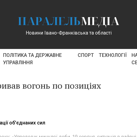
ПАРАЛЕЛЬ
МЕДІА
Новини Івано-Франківська та області
ПОЛІТИКА ТА ДЕРЖАВНЕ
СПОРТ
ТЕХНОЛОГІЇ
Н
УПРАВЛІННЯ
С
ривав вогонь по позиціях
ції об'єднаних сил
.
оку: «Упродовж минулої доби, 19 серпня, ситуація в районі