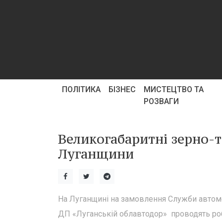
ПОЛІТИКА
БІЗНЕС
МИСТЕЦТВО ТА
РОЗВАГИ
Великогабаритні зерно-
Луганщини
На Луганщині на замовлення Служби автомобі
ДП «Луганській облавтодор» проводять роб