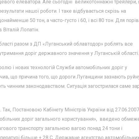
евого елеватора. Але сьогодні великотоннажні трейлери, 
езультати нашої роботи. І таке відбувається скрізь на
найменше 50 тон, а часто-густо і 60, і всі 80 тон. Для порі
 Віталій Лопатін.
області разом з ДП «Луганський облавтодор» роблять все
тримання доріг державного значення у Луганській області.
тролю і нових технологій Служби автомобільних доріг у
ачив, що причина того, що дороги Луганщини зазнають руй
ть чинним законодавством. Ситуація загострилася саме за
Так, Постановою Кабінету Міністрів України від 27.06.200
більних доріг загального користування», введено обмеж
агового транспорту загальною вагою понад 24 тони і
мпературі більше + 28 С. Державне агентство автомобільних