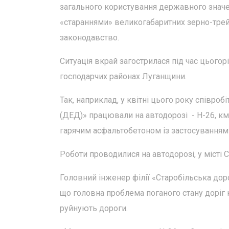
загального користування державного значен
«стараннями» великогабаритних зерно-трейл
законодавство.
Ситуація вкрай загострилася під час цьогор
господарчих районах Луганщини.
Так, наприклад, у квітні цього року співро
(ДЕД)» працювали на автодорозі - Н-26, к
гарячим асфальтобетоном із застосуванням
Роботи проводилися на автодорозі, у місті С
Головний інженер філії «Старобільська дор
що головна проблема поганого стану доріг 
руйнують дороги.