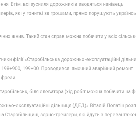
ня. Втім, всі зусилля дорожників зводяться нанівець
ерів, які у гонитві за грошами, прямо порушують українс
ічних жнив. Такий стан справ можна побачити у всіх сільськ
бітники філії «Старобільська дорожньо-експлуатаційні дільн
м 198+900, 199+00. Проводився ямочний аварійний ремонт
 фрези.
таробільськ, біля елеватора (хід робіт можна побачити на ф
ожньо-експлуатаційні дільниця (ДЕД)» Віталій Лопатін роз
на Старобільщині, зерно-трейлери, які йдуть з перевантаже