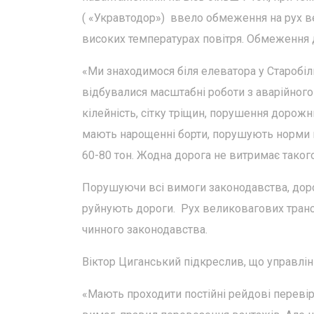
( «Укравтодор») ввело обмеження на рух в
високих температурах повітря. Обмеження д
«Ми знаходимося біля елеватора у Старобіль
відбувалися масштабні роботи з аварійног
кілейність, сітку тріщин, порушення дорож
мають нарощенні борти, порушують норми ва
60-80 тон. Жодна дорога не витримає таког
Порушуючи всі вимоги законодавства, дор
руйнують дороги. Рух великовагових транс
чинного законодавства.
Віктор Циганський підкреслив, що управлін
«Мають проходити постійні рейдові переві