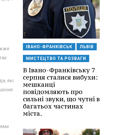
ІВАНО-ФРАНКІВСЬК
ЛЬВІВ
іжжя
гає
МИСТЕЦТВО ТА РОЗВАГИ
В Івано-Франківську 7
серпня сталися вибухи:
и, які
мешканці
ушення
повідомляють про
сильні звуки, що чутні в
багатьох частинах
міста.
іями