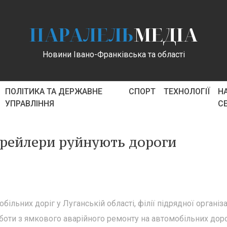
ПАРАЛЕЛЬ
МЕДІА
Новини Івано-Франківська та області
ПОЛІТИКА ТА ДЕРЖАВНЕ
СПОРТ
ТЕХНОЛОГІЇ
Н
УПРАВЛІННЯ
С
трейлери руйнують дороги
льних доріг у Луганській області, філії підрядної організа
оти з ямкового аварійного ремонту на автомобільних дор