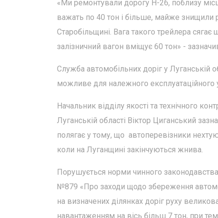
«Ми ремонтували дорогу Н-26, поблизу місц
важать по 40 тон і більше, майже знищили р
Старобільщині. Вага такого трейлера сягає що
залізничний вагон вміщує 60 тон» - зазначив
Служба автомобільних доріг у Луганській 
можливе для належного експлуатаційного у
Начальник відділу якості та технічного кон
Луганській області Віктор Циганський зазн
полягає у тому, що автоперевізники нехтую
коли на Луганщині закінчуються жнива.
Порушується норми чинного законодавства. 
№879 «Про заходи щодо збереження автомо
на визначених ділянках доріг руху великов
навантаженням на вісь більш 7 тон, при те