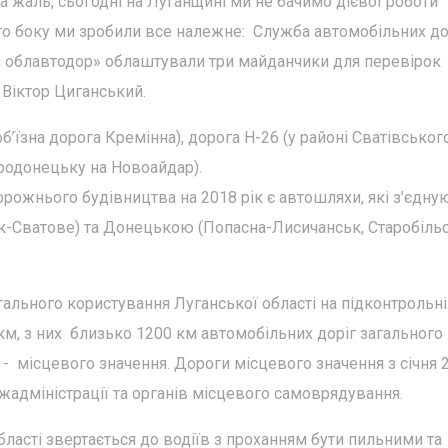
а жаль, сьогодні на Луганщині ми не бачимо дієвої роботи
ого боку ми зробили все належне: Служба автомобільних до
й облавтодор» облаштували три майданчики для перевірок
Віктор Циганський.
’їзна дорога Кремінна), дорога Н-26 (у районі Сватівськог
вєродонецьку на Новоайдар).
рожнього будівництва на 2018 рік є автошляхи, які з’єдну
ьк-Сватове) та Донецькою (Попасна-Лисичанськ, Старобіль
ального користування Луганської області на підконтрольні
 км, з них близько 1200 км автомобільних доріг загального
- місцевого значення. Дороги місцевого значення з січня 
жадміністрації та органів місцевого самоврядування.
бласті звертається до водіїв з проханням бути пильними та