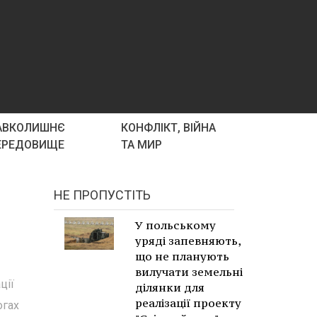
АВКОЛИШНЄ
КОНФЛІКТ, ВІЙНА
ЕРЕДОВИЩЕ
ТА МИР
НЕ ПРОПУСТІТЬ
У польському
уряді запевняють,
що не планують
вилучати земельні
ції
ділянки для
реалізації проекту
огах