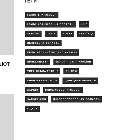
ТЕГИ
ІВАНО-ФРАНКІВСЬК
ІВАНО-ФРАНКІВСЬКА ОБЛАСТЬ
КИЇВ
УКРАЇНА
ЛЬВІВ
РОСІЯ
УКРАЇНЦІ
ЛЬВІВСЬКА ОБЛАСТЬ
КРИМІНАЛЬНИЙ КОДЕКС УКРАЇНИ
ают
ПРИКАРПАТТЯ
ЗБРОЙНІ СИЛИ УКРАЇНИ
УКРАЇНСЬКА ГРИВНЯ
ДНІПРО
КИЇВСЬКА ОБЛАСТЬ
ДОНЕЦЬКА ОБЛАСТЬ
ХАРКІВ
ВІЙСЬКОВОСЛУЖБОВЦІ
ЗАПОРІЖЖЯ
ДНІПРОПЕТРОВСЬКА ОБЛАСТЬ
ОДЕСА