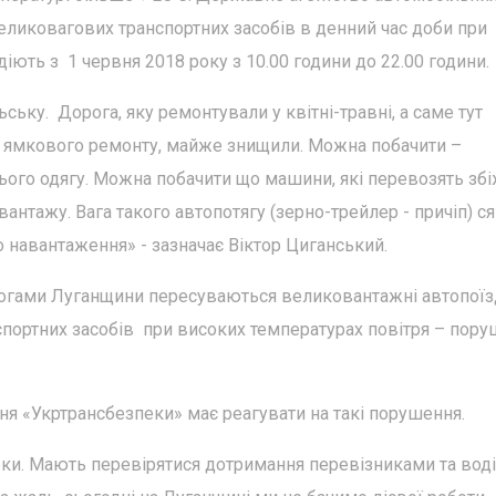
еликовагових транспортних засобів в денний час доби при
іють з 1 червня 2018 року з 10.00 години до 22.00 години.
ську. Дорога, яку ремонтували у квітні-травні, а саме тут
о ямкового ремонту, майже знищили. Можна побачити –
нього одягу. Можна побачити що машини, які перевозять зб
нтажу. Вага такого автопотягу (зерно-трейлер - причіп) ся
о навантаження» - зазначає Віктор Циганський.
огами Луганщини пересуваються великовантажні автопоїзд
портних засобів при високих температурах повітря – пор
ня «Укртрансбезпеки» має реагувати на такі порушення.
рки. Мають перевірятися дотримання перевізниками та вод