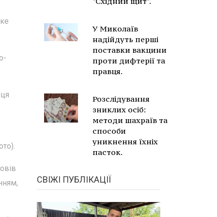
"Східний щит".
ьке
У Миколаїв
надійдуть перші
поставки вакцини
о-
проти дифтерії та
правця.
иця
Розслідування
зниклих осіб:
методи шахраїв та
способи
уникнення їхніх
ото).
пасток.
повів
СВІЖІ ПУБЛІКАЦІЇ
нням,