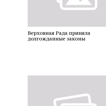
Верховная Рада приняла
долгожданные законы