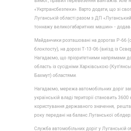
вимог, правил перевезення вантажів. Але н
«Укртрансбезпеки». Варто додати, що зі св
Луганській області разом з ДП «Луганськи
тоннажу великогабаритних машин» - додав 
Майданчики розташовані на дорогах Р-66 (об
блокпосту), на дорозі Т-13-06 (виїзд із Сє
Нагадаємо, що пріоритетними напрямами до
область із сусідніми Харківською (Куп’янс
Бахмут) областями.
Нагадаємо, мережа автомобільних доріг заг
українській владі території становить 3600
користування державного значення, решта 
року передані на баланс Луганської облдер
Служба автомобільних доріг у Луганській о