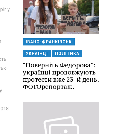
ріг у
о
ІВАНО-ФРАНКІВСЬК
УКРАЇНЦІ
ПОЛІТИКА
ють
"Поверніть Федорова":
ськ-
українці продовжують
протести вже 23-й день.
ФОТОрепортаж.
й
2018