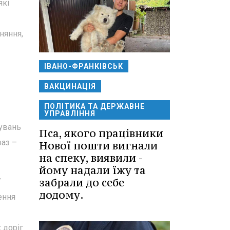
які
вняння,
ІВАНО-ФРАНКІВСЬК
ВАКЦИНАЦІЯ
ПОЛІТИКА ТА ДЕРЖАВНЕ
УПРАВЛІННЯ
нувань
Пса, якого працівники
раз –
Нової пошти вигнали
на спеку, виявили -
йому надали їжу та
забрали до себе
7
додому.
ення
 доріг