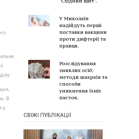
"Східний щит".
У Миколаїв
надійдуть перші
поставки вакцини
ого
проти дифтерії та
правця.
іальне
Розслідування
ії
зниклих осіб:
ділу.
методи шахраїв та
способи
цьк,
уникнення їхніх
пасток.
ь. В
и у
СВІЖІ ПУБЛІКАЦІЇ