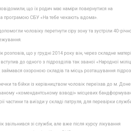
повідомили, що їх родич має наміри повернутися на
за програмою СБУ «На тебе чекають вдома».
опомогли чоловіку перетнути сіру зону та зустріли 40-річн
ежування.
к розповів, що у грудні 2014 року він, через складне матер
ступив до одного з підрозділів так званої «Народної міліц
к займався охороною складів та місць розташування підроз
еречки та бійки із керівництвом чоловік переїхав до м. Доне
званому «комендантському взводі» місцевих бандформуван
ії частини та виїзди у складі патруля, для перевірки служб
к звільнився зі служби, але вже після курсу лікування