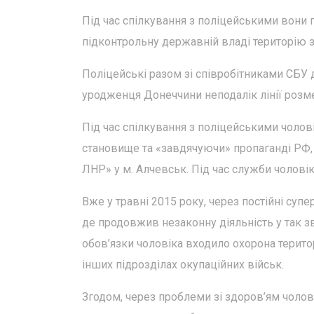
Під час спілкування з поліцейськими вони 
підконтрольну державній владі територію 
Поліцейські разом зі співробітниками СБУ д
уродженця Донеччини неподалік лінії розм
Під час спілкування з поліцейськими чолові
становище та «завдячуючи» пропаганді РФ, в
ЛНР» у м. Алчевськ. Під час служби чолові
Вже у травні 2015 року, через постійні суп
де продовжив незаконну діяльність у так 
обов’язки чоловіка входило охорона територ
інших підрозділах окупаційних військ.
Згодом, через проблеми зі здоров’ям чолові