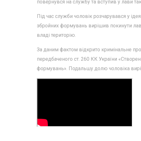
повернувся на службу та вступив у лави та
Під час служби чоловік розчарувався у іде
збройних формувань вирішив покинути лав
владі територію.
За даним фактом відкрито кримінальне пр
передбаченого ст. 260 КК України «Створе
формувань». Подальшу долю чоловіка вирі