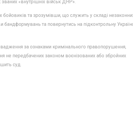
к званих «внутрішніх військ ДНР».
ях бойовиків та зрозумівши, що служить у складі незаконни
и бандформувань та повернутись на підконтрольну Україн
овадження за ознаками кримінального правопорушення,
ння не передбачених законом воєнізованих або збройних
шить суд.