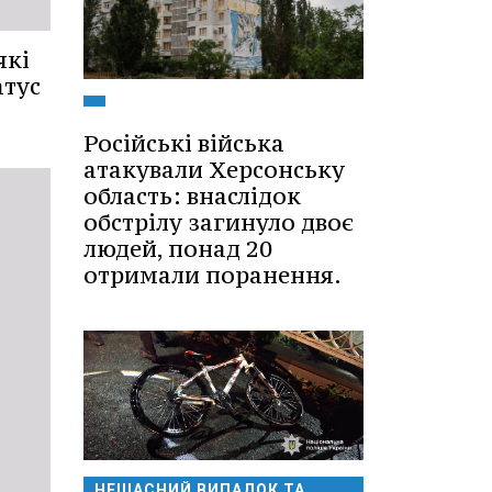
які
атус
Російські війська
атакували Херсонську
область: внаслідок
обстрілу загинуло двоє
людей, понад 20
отримали поранення.
НЕЩАСНИЙ ВИПАДОК ТА