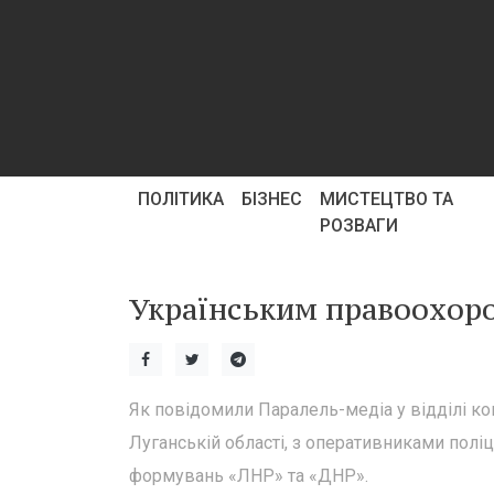
ПОЛІТИКА
БІЗНЕС
МИСТЕЦТВО ТА
РОЗВАГИ
Українським правоохор
Як повідомили Паралель-медіа у відділі ком
Луганській області, з оперативниками полі
формувань «ЛНР» та «ДНР».