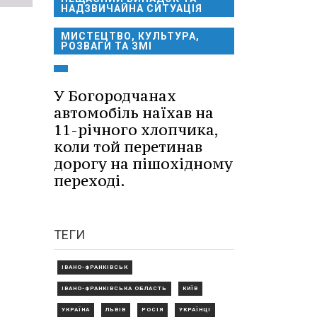
НАДЗВИЧАЙНА СИТУАЦІЯ
МИСТЕЦТВО, КУЛЬТУРА,
РОЗВАГИ ТА ЗМІ
У Богородчанах
автомобіль наїхав на
11-річного хлопчика,
коли той перетинав
дорогу на пішохідному
переході.
ТЕГИ
ІВАНО-ФРАНКІВСЬК
ІВАНО-ФРАНКІВСЬКА ОБЛАСТЬ
КИЇВ
УКРАЇНА
ЛЬВІВ
РОСІЯ
УКРАЇНЦІ