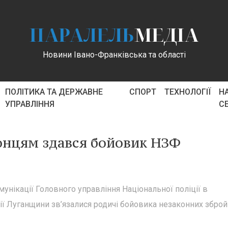
ПАРАЛЕЛЬ
МЕДІА
Новини Івано-Франківська та області
ПОЛІТИКА ТА ДЕРЖАВНЕ
СПОРТ
ТЕХНОЛОГІЇ
Н
УПРАВЛІННЯ
С
онцям здався бойовик НЗФ
унікації Головного управління Національної поліції в
ції Луганщини зв’язалися родичі бойовика незаконних збро