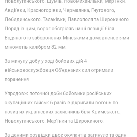
Новолуганського, Шумів, Новомихайлівки, Мар’їнки,
Авдіївки, Красногорівки, Чермалика, Гнутового,
Лебединського, Талаківки, Павлополя та Широкиного.
Поряд із цим, ворог обстріляв наші позиції біля
Водяного із заборонених Мінськими домовленостями
мінометів калібром 82 мм.
За минулу добу у ході бойових дій 4
військовослужбовця Об’єднаних сил отримали
поранення.
Упродовж поточної доби бойовики російських
окупаційних військ 6 разів відкривали вогонь по
позиціях українських захисників біля Кримського,
Новолуганського, Мар’їнки та Широкиного.
За даними розвідки двоє окупантів загинуло та один