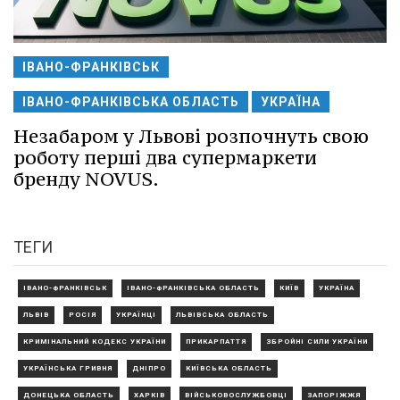
ІВАНО-ФРАНКІВСЬК
ІВАНО-ФРАНКІВСЬКА ОБЛАСТЬ
УКРАЇНА
Незабаром у Львові розпочнуть свою
роботу перші два супермаркети
бренду NOVUS.
ТЕГИ
ІВАНО-ФРАНКІВСЬК
ІВАНО-ФРАНКІВСЬКА ОБЛАСТЬ
КИЇВ
УКРАЇНА
ЛЬВІВ
РОСІЯ
УКРАЇНЦІ
ЛЬВІВСЬКА ОБЛАСТЬ
КРИМІНАЛЬНИЙ КОДЕКС УКРАЇНИ
ПРИКАРПАТТЯ
ЗБРОЙНІ СИЛИ УКРАЇНИ
УКРАЇНСЬКА ГРИВНЯ
ДНІПРО
КИЇВСЬКА ОБЛАСТЬ
ДОНЕЦЬКА ОБЛАСТЬ
ХАРКІВ
ВІЙСЬКОВОСЛУЖБОВЦІ
ЗАПОРІЖЖЯ