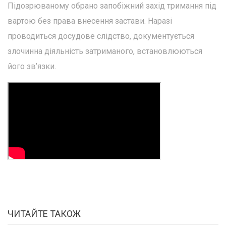
Підозрюваному обрано запобіжний захід тримання під
вартою без права внесення застави. Наразі
проводиться досудове слідство, документується
злочинна діяльність затриманого, встановлюються
його зв’язки.
ЧИТАЙТЕ ТАКОЖ