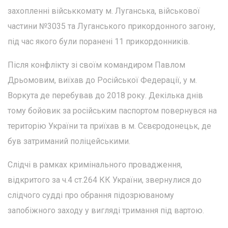
захопленні військкомату м. Луганська, військової
частини №3035 та Луганського прикордонного загону,
під час якого були поранені 11 прикордонників.
Після конфлікту зі своїм командиром Павлом
Дрьомовим, виїхав до Російської Федерації, у м.
Воркута де перебував до 2018 року. Декілька днів
тому бойовик за російським паспортом повернувся на
територію України та приїхав в м. Сєвєродонецьк, де
був затриманий поліцейськими.
Слідчі в рамках кримінального провадження,
відкритого за ч.4 ст.264 КК України, звернулися до
слідчого судді про обрання підозрюваному
запобіжного заходу у вигляді тримання під вартою.