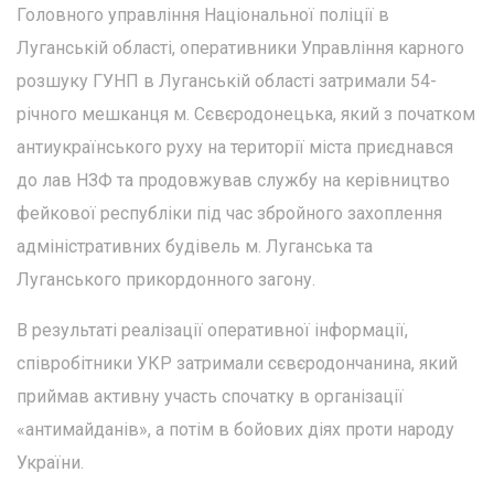
Головного управління Національної поліції в
Луганській області, оперативники Управління карного
розшуку ГУНП в Луганській області затримали 54-
річного мешканця м. Сєвєродонецька, який з початком
антиукраїнського руху на території міста приєднався
до лав НЗФ та продовжував службу на керівництво
фейкової республіки під час збройного захоплення
адміністративних будівель м. Луганська та
Луганського прикордонного загону.
В результаті реалізації оперативної інформації,
співробітники УКР затримали сєвєродончанина, який
приймав активну участь спочатку в організації
«антимайданів», а потім в бойових діях проти народу
України.