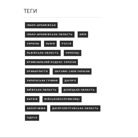
ТЕГИ
ІВАНО-ФРАНКІВСЬК
ІВАНО-ФРАНКІВСЬКА ОБЛАСТЬ
КИЇВ
УКРАЇНА
ЛЬВІВ
РОСІЯ
ЛЬВІВСЬКА ОБЛАСТЬ
УКРАЇНЦІ
КРИМІНАЛЬНИЙ КОДЕКС УКРАЇНИ
ПРИКАРПАТТЯ
ЗБРОЙНІ СИЛИ УКРАЇНИ
УКРАЇНСЬКА ГРИВНЯ
ДНІПРО
КИЇВСЬКА ОБЛАСТЬ
ДОНЕЦЬКА ОБЛАСТЬ
ХАРКІВ
ВІЙСЬКОВОСЛУЖБОВЦІ
ЗАПОРІЖЖЯ
ДНІПРОПЕТРОВСЬКА ОБЛАСТЬ
ОДЕСА