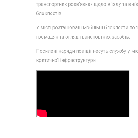
транспортних розв’язках щодо в’їзду та ви
блокпостів.
У місті розташовані мобільні блокпости пол
громадян та огляд транспортних засобів.
Посилені наряди поліції несуть службу у м
критичної інфраструктури.