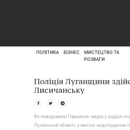
ПОЛІТИКА
БІЗНЕС
МИСТЕЦТВО ТА
РОЗВАГИ
Поліція Луганщини здій
Лисичанську
Як повідомили Паралель-медіа у відділі ком
Луганській області, з метою недопущення по