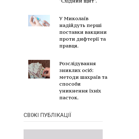
"Східний щит".
У Миколаїв
надійдуть перші
поставки вакцини
проти дифтерії та
правця.
Розслідування
зниклих осіб:
методи шахраїв та
способи
уникнення їхніх
пасток.
СВІЖІ ПУБЛІКАЦІЇ