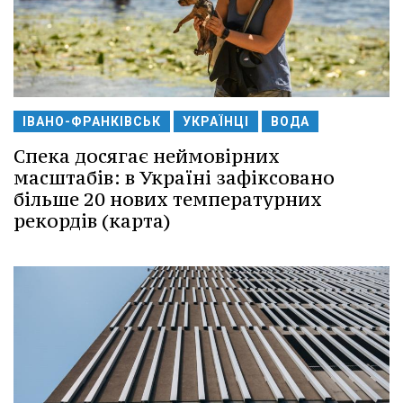
ІВАНО-ФРАНКІВСЬК
УКРАЇНЦІ
ВОДА
Спека досягає неймовірних
масштабів: в Україні зафіксовано
більше 20 нових температурних
рекордів (карта)