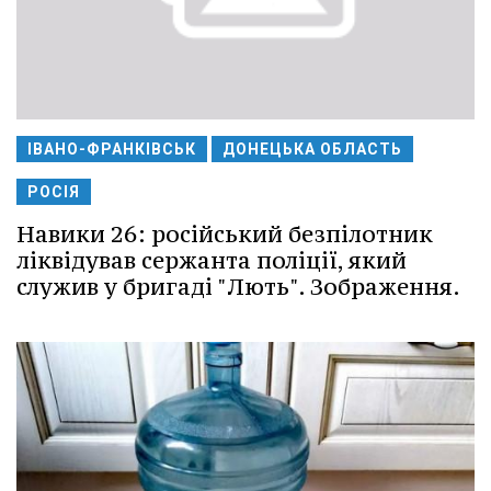
ІВАНО-ФРАНКІВСЬК
ДОНЕЦЬКА ОБЛАСТЬ
РОСІЯ
Навики 26: російський безпілотник
ліквідував сержанта поліції, який
служив у бригаді "Лють". Зображення.