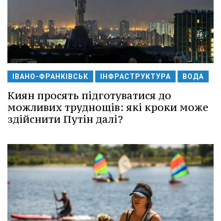
ІВАНО-ФРАНКІВСЬК
ІНФРАСТРУКТУРА
ВОДА
Киян просять підготуватися до
можливих труднощів: які кроки може
здійснити Путін далі?