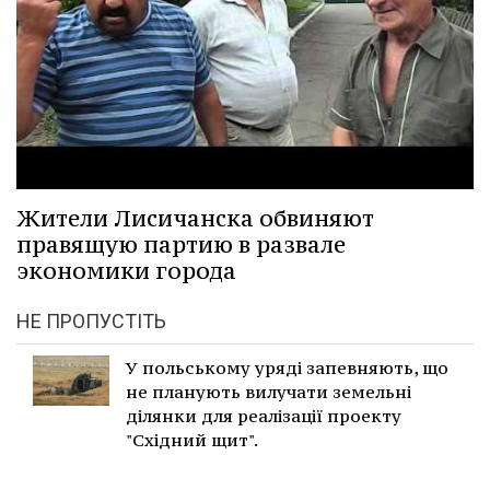
Жители Лисичанска обвиняют
правящую партию в развале
экономики города
НЕ ПРОПУСТІТЬ
У польському уряді запевняють, що
не планують вилучати земельні
ділянки для реалізації проекту
"Східний щит".