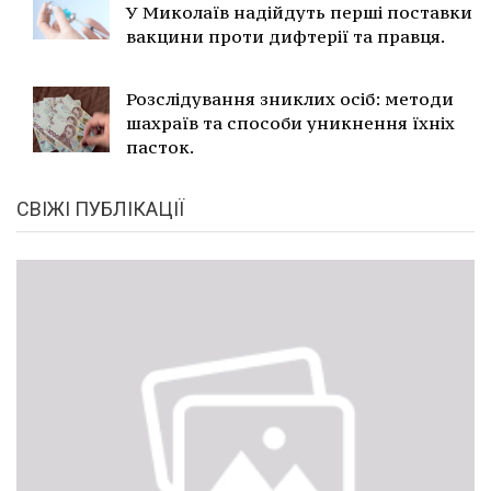
У Миколаїв надійдуть перші поставки
вакцини проти дифтерії та правця.
Розслідування зниклих осіб: методи
шахраїв та способи уникнення їхніх
пасток.
СВІЖІ ПУБЛІКАЦІЇ