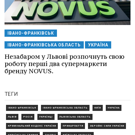
ІВАНО-ФРАНКІВСЬК
ІВАНО-ФРАНКІВСЬКА ОБЛАСТЬ
УКРАЇНА
Незабаром у Львові розпочнуть свою
роботу перші два супермаркети
бренду NOVUS.
ТЕГИ
ІВАНО-ФРАНКІВСЬК
ІВАНО-ФРАНКІВСЬКА ОБЛАСТЬ
КИЇВ
УКРАЇНА
ЛЬВІВ
РОСІЯ
УКРАЇНЦІ
ЛЬВІВСЬКА ОБЛАСТЬ
КРИМІНАЛЬНИЙ КОДЕКС УКРАЇНИ
ПРИКАРПАТТЯ
ЗБРОЙНІ СИЛИ УКРАЇНИ
УКРАЇНСЬКА ГРИВНЯ
ДНІПРО
КИЇВСЬКА ОБЛАСТЬ