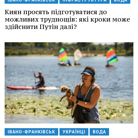
ІВАНО-ФРАНКІВСЬК
ІНФРАСТРУКТУРА
ВОДА
Киян просять підготуватися до
можливих труднощів: які кроки може
здійснити Путін далі?
ІВАНО-ФРАНКІВСЬК
УКРАЇНЦІ
ВОДА