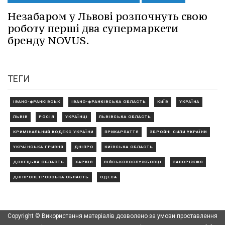
Незабаром у Львові розпочнуть свою
роботу перші два супермаркети
бренду NOVUS.
ТЕГИ
ІВАНО-ФРАНКІВСЬК
ІВАНО-ФРАНКІВСЬКА ОБЛАСТЬ
КИЇВ
УКРАЇНА
ЛЬВІВ
РОСІЯ
УКРАЇНЦІ
ЛЬВІВСЬКА ОБЛАСТЬ
КРИМІНАЛЬНИЙ КОДЕКС УКРАЇНИ
ПРИКАРПАТТЯ
ЗБРОЙНІ СИЛИ УКРАЇНИ
УКРАЇНСЬКА ГРИВНЯ
ДНІПРО
КИЇВСЬКА ОБЛАСТЬ
ДОНЕЦЬКА ОБЛАСТЬ
ХАРКІВ
ВІЙСЬКОВОСЛУЖБОВЦІ
ЗАПОРІЖЖЯ
ДНІПРОПЕТРОВСЬКА ОБЛАСТЬ
ОДЕСА
Copyright © Використання матеріалів дозволено за умови проставлення