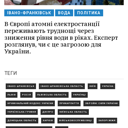
ІВАНО-ФРАНКІВСЬК
ВОДА
ПОЛІТИКА
В Європі атомні електростанції
переживають труднощі через
зниження рівня води в ріках. Експерт
розглянув, чи є це загрозою для
України.
ТЕГИ
ІВАНО-ФРАНКІВСЬК
ІВАНО-ФРАНКІВСЬКА ОБЛАСТЬ
КИЇВ
УКРАЇНА
ЛЬВІВ
РОСІЯ
ЛЬВІВСЬКА ОБЛАСТЬ
УКРАЇНЦІ
КРИМІНАЛЬНИЙ КОДЕКС УКРАЇНИ
ПРИКАРПАТТЯ
ЗБРОЙНІ СИЛИ УКРАЇНИ
УКРАЇНСЬКА ГРИВНЯ
ДНІПРО
КИЇВСЬКА ОБЛАСТЬ
ДОНЕЦЬКА ОБЛАСТЬ
ХАРКІВ
ВІЙСЬКОВОСЛУЖБОВЦІ
ЗАПОРІЖЖЯ