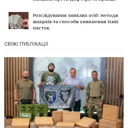
Розслідування зниклих осіб: методи
шахраїв та способи уникнення їхніх
пасток.
СВІЖІ ПУБЛІКАЦІЇ