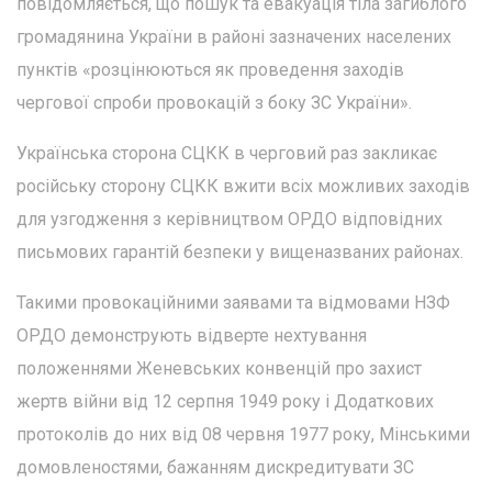
повідомляється, що пошук та евакуація тіла загиблого
громадянина України в районі зазначених населених
пунктів «розцінюються як проведення заходів
чергової спроби провокацій з боку ЗС України».
Українська сторона СЦКК в черговий раз закликає
російську сторону СЦКК вжити всіх можливих заходів
для узгодження з керівництвом ОРДО відповідних
письмових гарантій безпеки у вищеназваних районах.
Такими провокаційними заявами та відмовами НЗФ
ОРДО демонструють відверте нехтування
положеннями Женевських конвенцій про захист
жертв війни від 12 серпня 1949 року і Додаткових
протоколів до них від 08 червня 1977 року, Мінськими
домовленостями, бажанням дискредитувати ЗС