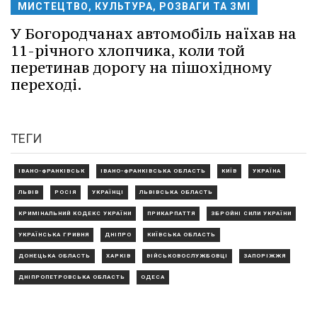
МИСТЕЦТВО, КУЛЬТУРА, РОЗВАГИ ТА ЗМІ
У Богородчанах автомобіль наїхав на
11-річного хлопчика, коли той
перетинав дорогу на пішохідному
переході.
ТЕГИ
ІВАНО-ФРАНКІВСЬК
ІВАНО-ФРАНКІВСЬКА ОБЛАСТЬ
КИЇВ
УКРАЇНА
ЛЬВІВ
РОСІЯ
УКРАЇНЦІ
ЛЬВІВСЬКА ОБЛАСТЬ
КРИМІНАЛЬНИЙ КОДЕКС УКРАЇНИ
ПРИКАРПАТТЯ
ЗБРОЙНІ СИЛИ УКРАЇНИ
УКРАЇНСЬКА ГРИВНЯ
ДНІПРО
КИЇВСЬКА ОБЛАСТЬ
ДОНЕЦЬКА ОБЛАСТЬ
ХАРКІВ
ВІЙСЬКОВОСЛУЖБОВЦІ
ЗАПОРІЖЖЯ
ДНІПРОПЕТРОВСЬКА ОБЛАСТЬ
ОДЕСА