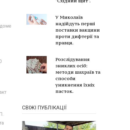
"Східний щит".
У Миколаїв
надійдуть перші
 доме
поставки вакцини
проти дифтерії та
правця.
Розслідування
0
зниклих осіб:
методи шахраїв та
способи
уникнення їхніх
пасток.
акт
СВІЖІ ПУБЛІКАЦІЇ
П.
та