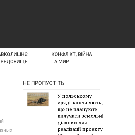
АВКОЛИШНЄ
КОНФЛІКТ, ВІЙНА
ЕРЕДОВИЩЕ
ТА МИР
НЕ ПРОПУСТІТЬ
У польському
уряді запевняють,
що не планують
вилучати земельні
ий
ділянки для
реалізації проекту
изных