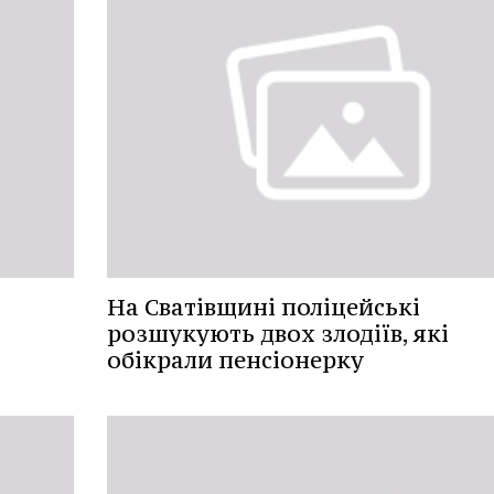
На Сватівщині поліцейські
розшукують двох злодіїв, які
обікрали пенсіонерку