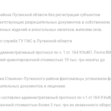
айона Луганской области без регистрации субъектом
тветствующих разрешительных документов в собственном
ачных изделий и алкогольных напитков жителям села.
с-службе ГУ ГФС в Луганской области.
министративный протокол по ч. 1 ст. 164 КУоАП. Почти 80
лий ориентировочной стоимостью 19 тыс. грн изъяты до
вка Станично-Луганского района фантомовцы установили ф
шительных документов и лицензии.
составлен административный протокол по ч.1 ст.164 КУоА
овочной стоимостью более 3 тыс. грн из незаконного оборо