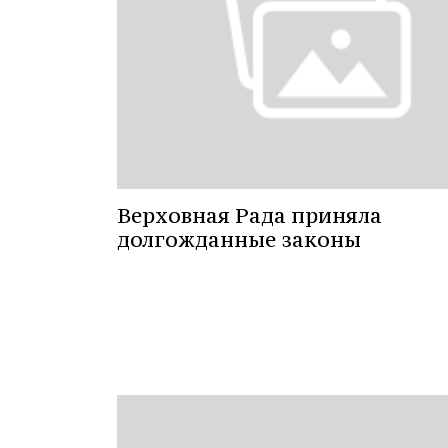
Верховная Рада приняла
долгожданные законы