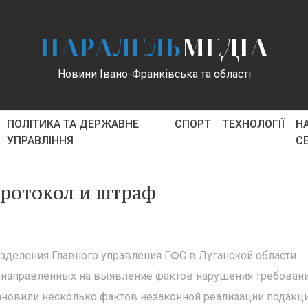
ПАРАЛЕЛЬ
МЕДІА
Новини Івано-Франківська та області
ПОЛІТИКА ТА ДЕРЖАВНЕ
СПОРТ
ТЕХНОЛОГІЇ
Н
УПРАВЛІННЯ
С
протокол и штраф
зделения Главного управления ГФС в Луганской области
, направленных на выявление фактов нарушения требован
тановили несколько фактов незаконной реализации подакц