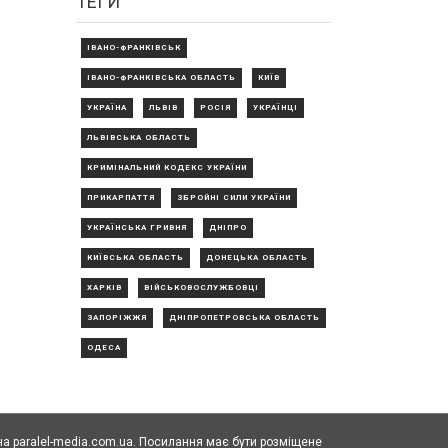
ТЕГИ
ІВАНО-ФРАНКІВСЬК
ІВАНО-ФРАНКІВСЬКА ОБЛАСТЬ
КИЇВ
УКРАЇНА
ЛЬВІВ
РОСІЯ
УКРАЇНЦІ
ЛЬВІВСЬКА ОБЛАСТЬ
КРИМІНАЛЬНИЙ КОДЕКС УКРАЇНИ
ПРИКАРПАТТЯ
ЗБРОЙНІ СИЛИ УКРАЇНИ
УКРАЇНСЬКА ГРИВНЯ
ДНІПРО
КИЇВСЬКА ОБЛАСТЬ
ДОНЕЦЬКА ОБЛАСТЬ
ХАРКІВ
ВІЙСЬКОВОСЛУЖБОВЦІ
ЗАПОРІЖЖЯ
ДНІПРОПЕТРОВСЬКА ОБЛАСТЬ
ОДЕСА
а paralel-media.com.ua. Посилання має бути розміщене