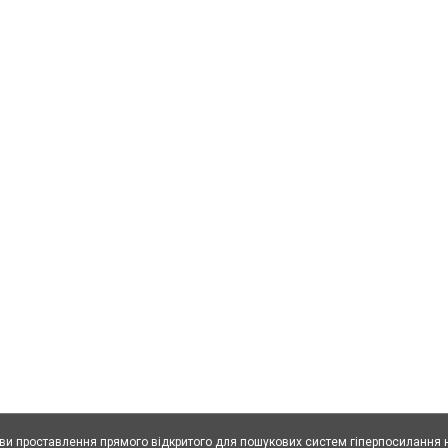
ови проставлення прямого відкритого для пошукових систем гіперпосилання н