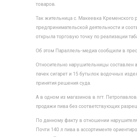
товаров.
Так жительница с. Макеевка Кременского р
предпринимательской деятельности и соо
открыла торговую точку по реализации таб
Об этом Параллель-медиа сообщили в прес
Относительно нарушительницы составлен ад
пачек сигарет и 15 бутылок водочных изде
принятия решения суда.
А в одном из магазинов в пгт. Петропавло
продажи пива без соответствующих разре
По данному факту в отношении нарушителя 
Почти 140 л пива в ассортименте ориентир