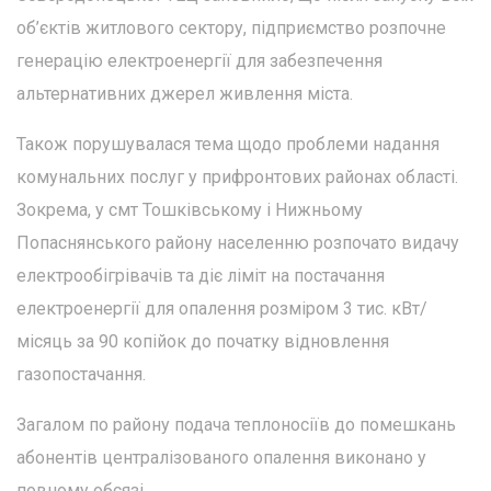
об’єктів житлового сектору, підприємство розпочне
генерацію електроенергії для забезпечення
альтернативних джерел живлення міста.
Також порушувалася тема щодо проблеми надання
комунальних послуг у прифронтових районах області.
Зокрема, у смт Тошківському і Нижньому
Попаснянського району населенню розпочато видачу
електрообігрівачів та діє ліміт на постачання
електроенергії для опалення розміром 3 тис. кВт/
місяць за 90 копійок до початку відновлення
газопостачання.
Загалом по району подача теплоносіїв до помешкань
абонентів централізованого опалення виконано у
повному обсязі.