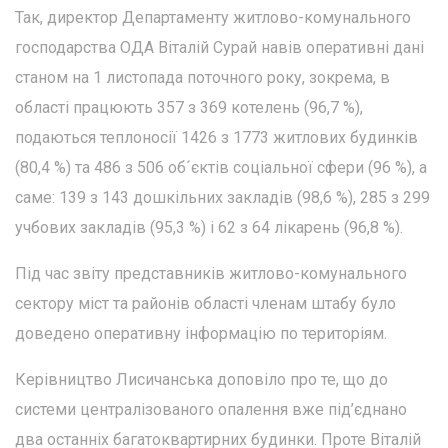
Так, директор Департаменту житлово-комунального
господарства ОДА Віталій Сурай навів оперативні дані
станом на 1 листопада поточного року, зокрема, в
області працюють 357 з 369 котелень (96,7 %),
подаються теплоносії 1426 з 1773 житлових будинків
(80,4 %) та 486 з 506 об´єктів соціальної сфери (96 %), а
саме: 139 з 143 дошкільних закладів (98,6 %), 285 з 299
учбових закладів (95,3 %) і 62 з 64 лікарень (96,8 %).
Під час звіту представників житлово-комунального
сектору міст та районів області членам штабу було
доведено оперативну інформацію по територіям.
Керівництво Лисичанська доповіло про те, що до
системи централізованого опалення вже під’єднано
два останніх багатоквартирних будинки. Проте Віталій