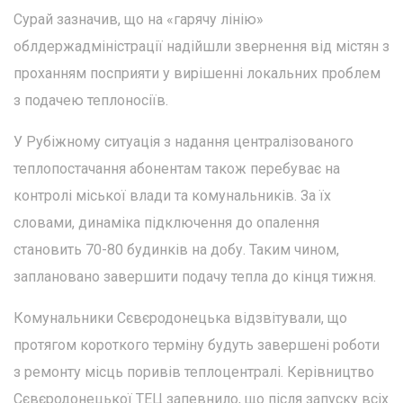
Сурай зазначив, що на «гарячу лінію»
облдержадміністрації надійшли звернення від містян з
проханням посприяти у вирішенні локальних проблем
з подачею теплоносіїв.
У Рубіжному ситуація з надання централізованого
теплопостачання абонентам також перебуває на
контролі міської влади та комунальників. За їх
словами, динаміка підключення до опалення
становить 70-80 будинків на добу. Таким чином,
заплановано завершити подачу тепла до кінця тижня.
Комунальники Сєвєродонецька відзвітували, що
протягом короткого терміну будуть завершені роботи
з ремонту місць поривів теплоцентралі. Керівництво
Сєвєродонецької ТЕЦ запевнило, що після запуску всіх