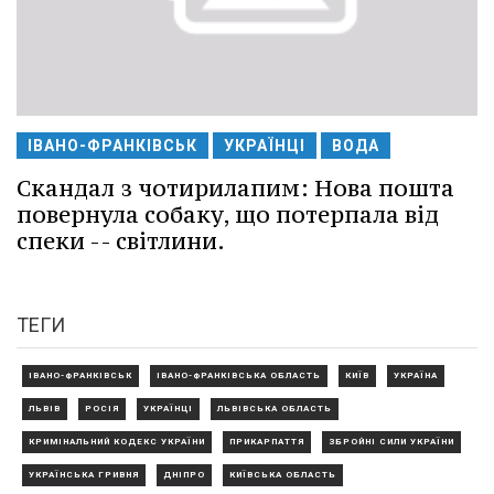
ІВАНО-ФРАНКІВСЬК
УКРАЇНЦІ
ВОДА
Скандал з чотирилапим: Нова пошта
повернула собаку, що потерпала від
спеки -- світлини.
ТЕГИ
ІВАНО-ФРАНКІВСЬК
ІВАНО-ФРАНКІВСЬКА ОБЛАСТЬ
КИЇВ
УКРАЇНА
ЛЬВІВ
РОСІЯ
УКРАЇНЦІ
ЛЬВІВСЬКА ОБЛАСТЬ
КРИМІНАЛЬНИЙ КОДЕКС УКРАЇНИ
ПРИКАРПАТТЯ
ЗБРОЙНІ СИЛИ УКРАЇНИ
УКРАЇНСЬКА ГРИВНЯ
ДНІПРО
КИЇВСЬКА ОБЛАСТЬ