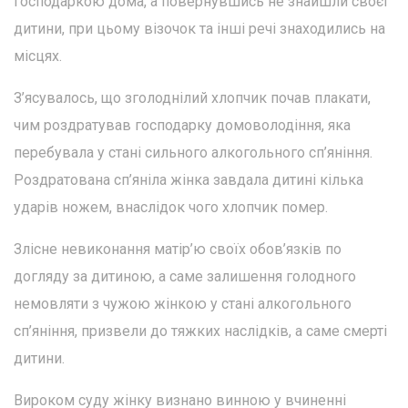
господаркою дома, а повернувшись не знайшли своєї
дитини, при цьому візочок та інші речі знаходились на
місцях.
З’ясувалось, що зголоднілий хлопчик почав плакати,
чим роздратував господарку домоволодіння, яка
перебувала у стані сильного алкогольного сп’яніння.
Роздратована сп’яніла жінка завдала дитині кілька
ударів ножем, внаслідок чого хлопчик помер.
Злісне невиконання матір’ю своїх обов’язків по
догляду за дитиною, а саме залишення голодного
немовляти з чужою жінкою у стані алкогольного
сп’яніння, призвели до тяжких наслідків, а саме смерті
дитини.
Вироком суду жінку визнано винною у вчиненні