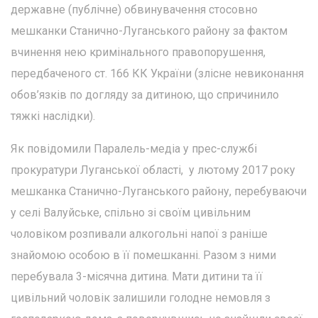
державне (публічне) обвинувачення стосовно
мешканки Станично-Луганського району за фактом
вчинення нею кримінального правопорушення,
передбаченого ст. 166 КК України (злісне невиконання
обов’язків по догляду за дитиною, що спричинило
тяжкі наслідки).
Як повідомили Паралель-медіа у прес-службі
прокуратури Луганської області, у лютому 2017 року
мешканка Станично-Луганського району, перебуваючи
у селі Валуйське, спільно зі своїм цивільним
чоловіком розпивали алкогольні напої з раніше
знайомою особою в її помешканні. Разом з ними
перебувала 3-місячна дитина. Мати дитини та її
цивільний чоловік залишили голодне немовля з