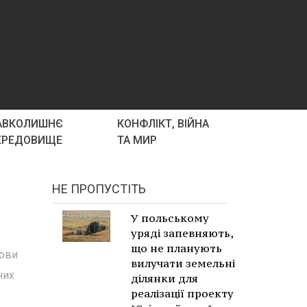
АВКОЛИШНЄ
КОНФЛІКТ, ВІЙНА
ЕРЕДОВИЩЕ
ТА МИР
НЕ ПРОПУСТІТЬ
У польському
уряді запевняють,
що не планують
лови
вилучати земельні
них
ділянки для
реалізації проекту