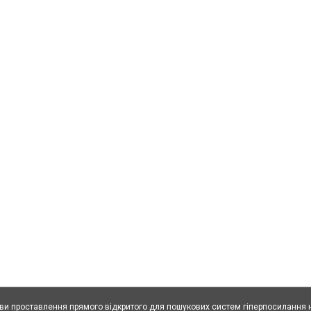
ови проставлення прямого відкритого для пошукових систем гіперпосилання н