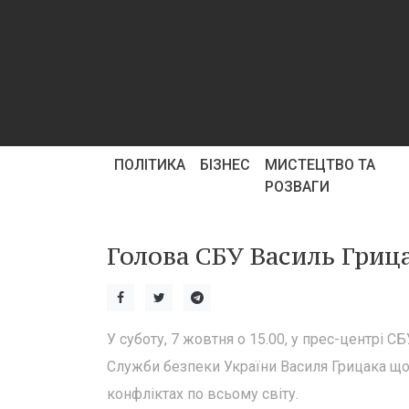
ПОЛІТИКА
БІЗНЕС
МИСТЕЦТВО ТА
РОЗВАГИ
Голова СБУ Василь Гриц
У суботу, 7 жовтня о 15.00, у прес-центрі С
Служби безпеки України Василя Грицака що
конфліктах по всьому світу.