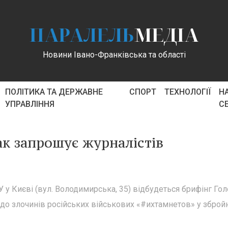
ПАРАЛЕЛЬ
МЕДІА
Новини Івано-Франківська та області
ПОЛІТИКА ТА ДЕРЖАВНЕ
СПОРТ
ТЕХНОЛОГІЇ
Н
УПРАВЛІННЯ
С
ак запрошує журналістів
БУ у Києві (вул. Володимирська, 35) відбудеться брифінг Го
до злочинів російських військових «#ихтамнетов» у зброй