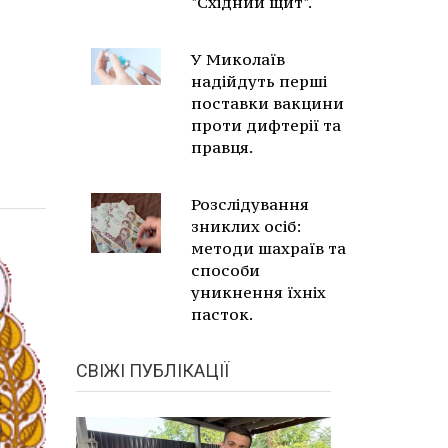
"Східний щит".
У Миколаїв
надійдуть перші
поставки вакцини
проти дифтерії та
правця.
Розслідування
зниклих осіб:
методи шахраїв та
способи
уникнення їхніх
пасток.
СВІЖІ ПУБЛІКАЦІЇ