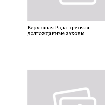
Верховная Рада приняла
долгожданные законы