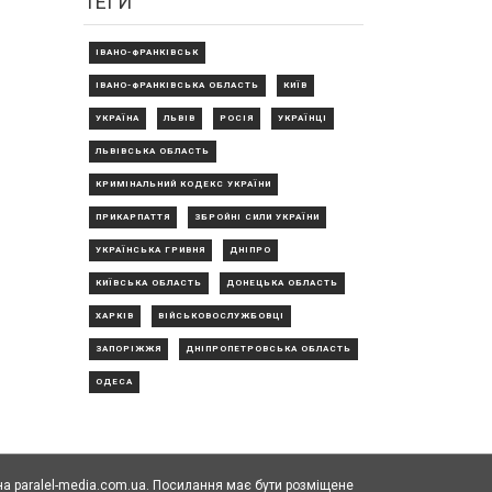
ТЕГИ
ІВАНО-ФРАНКІВСЬК
ІВАНО-ФРАНКІВСЬКА ОБЛАСТЬ
КИЇВ
УКРАЇНА
ЛЬВІВ
РОСІЯ
УКРАЇНЦІ
ЛЬВІВСЬКА ОБЛАСТЬ
КРИМІНАЛЬНИЙ КОДЕКС УКРАЇНИ
ПРИКАРПАТТЯ
ЗБРОЙНІ СИЛИ УКРАЇНИ
УКРАЇНСЬКА ГРИВНЯ
ДНІПРО
КИЇВСЬКА ОБЛАСТЬ
ДОНЕЦЬКА ОБЛАСТЬ
ХАРКІВ
ВІЙСЬКОВОСЛУЖБОВЦІ
ЗАПОРІЖЖЯ
ДНІПРОПЕТРОВСЬКА ОБЛАСТЬ
ОДЕСА
а paralel-media.com.ua. Посилання має бути розміщене